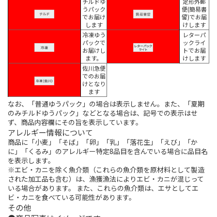
チルドゆ
定形外郵
うパック
便(簡易書
でお届け
留)でお届
します
けします
冷凍ゆう
レターパ
パックで
ックライ
お届けし
トでお届
ます。
けします
佐川急便
でのお届
けとなり
ます
なお、「普通ゆうパック」の場合は表示しません。また、「夏期
のみチルドゆうパック」などとなる場合は、記号での表示はせ
ず、商品内容欄にその旨を表示しています。
アレルギー情報について
商品に「小麦」「そば」「卵」「乳」「落花生」「えび」「か
に」「くるみ」のアレルギー特定8品目を含んでいる場合に品目名
を表示します。
※エビ・カニを除く魚介類（これらの魚介類を原材料として製造
された加工品も含む）は、漁獲漁法によりエビ・カニが混じって
いる場合があります。 また、これらの魚介類は、エサとしてエ
ビ・カニを食べている可能性があります。
その他