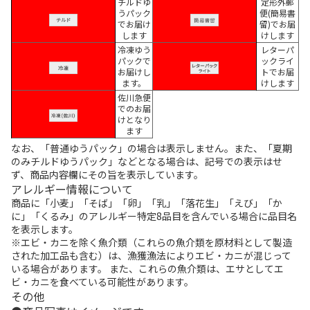
チルドゆ
定形外郵
うパック
便(簡易書
でお届け
留)でお届
します
けします
冷凍ゆう
レターパ
パックで
ックライ
お届けし
トでお届
ます。
けします
佐川急便
でのお届
けとなり
ます
なお、「普通ゆうパック」の場合は表示しません。また、「夏期
のみチルドゆうパック」などとなる場合は、記号での表示はせ
ず、商品内容欄にその旨を表示しています。
アレルギー情報について
商品に「小麦」「そば」「卵」「乳」「落花生」「えび」「か
に」「くるみ」のアレルギー特定8品目を含んでいる場合に品目名
を表示します。
※エビ・カニを除く魚介類（これらの魚介類を原材料として製造
された加工品も含む）は、漁獲漁法によりエビ・カニが混じって
いる場合があります。 また、これらの魚介類は、エサとしてエ
ビ・カニを食べている可能性があります。
その他