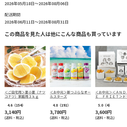
2026年05月18日～2026年08月06日
配送期間
2026年06月11日～2026年08月31日
この商品を見た人は他にこんな商品も買っています
＜ご自宅用＞夏小夏（ナツ
＜お中元＞新つぶらなオー
＜お中元＞＜ＡＮＤ
コナツ）家庭用３ｋｇ
ルスターズ
Ｅ ＦＲＩＥＴ＞ド
リット５種１０個詰
4.6
（154）
4.8
（191）
5.0
（4）
3,140円
3,780円
3,600円
(送料・税込)
(送料・税込)
(送料・税込)