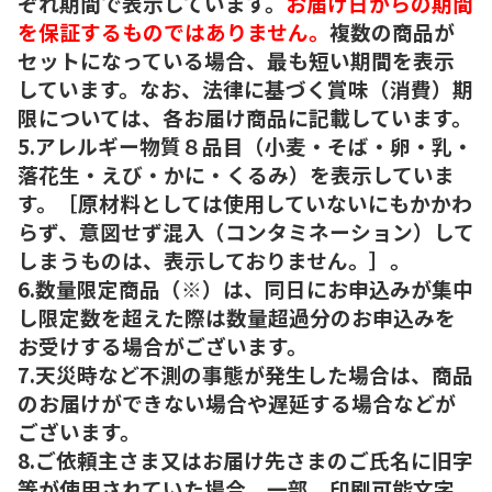
ぞれ期間で表示しています。
お届け日からの期間
を保証するものではありません。
複数の商品が
セットになっている場合、最も短い期間を表示
しています。なお、法律に基づく賞味（消費）期
限については、各お届け商品に記載しています。
5.アレルギー物質８品目（小麦・そば・卵・乳・
落花生・えび・かに・くるみ）を表示していま
す。［原材料としては使用していないにもかかわ
らず、意図せず混入（コンタミネーション）して
しまうものは、表示しておりません。］。
6.数量限定商品（※）は、同日にお申込みが集中
し限定数を超えた際は数量超過分のお申込みを
お受けする場合がございます。
7.天災時など不測の事態が発生した場合は、商品
のお届けができない場合や遅延する場合などが
ございます。
8.ご依頼主さま又はお届け先さまのご氏名に旧字
等が使用されていた場合、一部、印刷可能文字