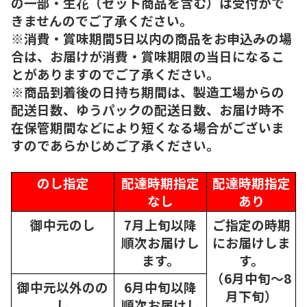
の一部・生花（セット商品を含む）は受付がで
きませんのでご了承ください。
※消費・賞味期間5日以内の商品をお申込みの場
合は、お届けが消費・賞味期限の当日になるこ
とがありますのでご了承ください。
※商品到着後の日持ち期間は、製造工場からの
配送日数、ゆうパックの配送日数、お届け時不
在保管期間などにより短くなる場合がございま
すのであらかじめご了承ください。
のし指定
配達時期指定
配達時期指定
なし
あり
御中元のし
7月上旬以降
ご指定の時期
順次
お届けし
にお届けしま
ます。
す。
（6月中旬～8
御中元以外のの
6月中旬以降
月下旬）
し
順次
お届けし