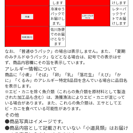
します
けします
冷凍ゆう
レターパ
パックで
ックライ
お届けし
トでお届
ます。
けします
佐川急便
でのお届
けとなり
ます
なお、「普通ゆうパック」の場合は表示しません。また、「夏期
のみチルドゆうパック」などとなる場合は、記号での表示はせ
ず、商品内容欄にその旨を表示しています。
アレルギー情報について
商品に「小麦」「そば」「卵」「乳」「落花生」「えび」「か
に」「くるみ」のアレルギー特定8品目を含んでいる場合に品目名
を表示します。
※エビ・カニを除く魚介類（これらの魚介類を原材料として製造
された加工品も含む）は、漁獲漁法によりエビ・カニが混じって
いる場合があります。 また、これらの魚介類は、エサとしてエ
ビ・カニを食べている可能性があります。
その他
商品写真はイメージです。
商品内容として記載されていない「小道具類」はお届け