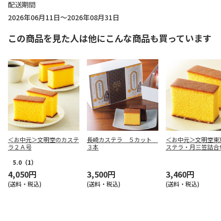
配送期間
2026年06月11日～2026年08月31日
この商品を見た人は他にこんな商品も買っています
＜お中元＞文明堂のカステ
長崎カステラ ５カット
＜お中元＞文明堂東
ラ２Ａ号
３本
ステラ・月三笠詰合
5.0
（1）
4,050円
3,500円
3,460円
(送料・税込)
(送料・税込)
(送料・税込)