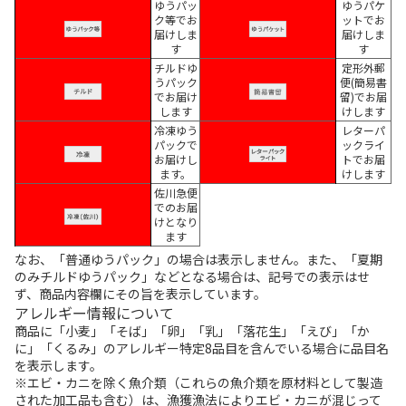
ゆうパッ
ゆうパケ
ク等でお
ットでお
届けしま
届けしま
す
す
チルドゆ
定形外郵
うパック
便(簡易書
でお届け
留)でお届
します
けします
冷凍ゆう
レターパ
パックで
ックライ
お届けし
トでお届
ます。
けします
佐川急便
でのお届
けとなり
ます
なお、「普通ゆうパック」の場合は表示しません。また、「夏期
のみチルドゆうパック」などとなる場合は、記号での表示はせ
ず、商品内容欄にその旨を表示しています。
アレルギー情報について
商品に「小麦」「そば」「卵」「乳」「落花生」「えび」「か
に」「くるみ」のアレルギー特定8品目を含んでいる場合に品目名
を表示します。
※エビ・カニを除く魚介類（これらの魚介類を原材料として製造
された加工品も含む）は、漁獲漁法によりエビ・カニが混じって