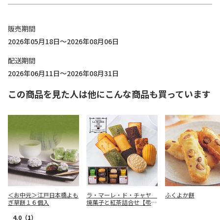
販売期間
2026年05月18日～2026年08月06日
配送期間
2026年06月11日～2026年08月31日
この商品を見た人は他にこんな商品も買っています
＜お中元＞江戸日本橋よも
ラ・マーレ・ド・チャヤ
ふくよか餅
ぎ草餅１６個入
焼菓子と紅茶詰合せ【弔事
用】
4.0
（1）