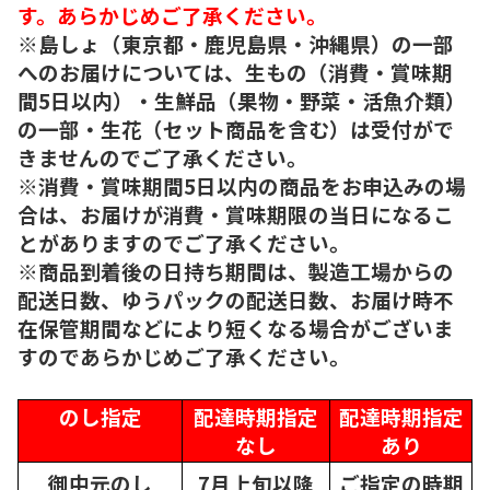
す。あらかじめご了承ください。
※島しょ（東京都・鹿児島県・沖縄県）の一部
へのお届けについては、生もの（消費・賞味期
間5日以内）・生鮮品（果物・野菜・活魚介類）
の一部・生花（セット商品を含む）は受付がで
きませんのでご了承ください。
※消費・賞味期間5日以内の商品をお申込みの場
合は、お届けが消費・賞味期限の当日になるこ
とがありますのでご了承ください。
※商品到着後の日持ち期間は、製造工場からの
配送日数、ゆうパックの配送日数、お届け時不
在保管期間などにより短くなる場合がございま
すのであらかじめご了承ください。
のし指定
配達時期指定
配達時期指定
なし
あり
御中元のし
7月上旬以降
ご指定の時期