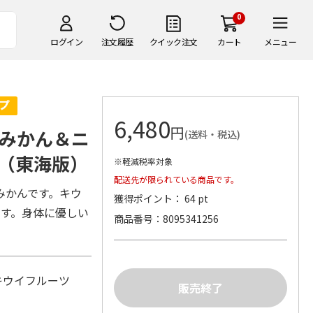
0
ログイン
注文履歴
クイック注文
カート
メニュー
6,480
円
みかん＆ニ
(送料・税込)
（東海版）
※軽減税率対象
配送先が限られている商品です。
みかんです。キウ
獲得ポイント： 64 pt
ます。身体に優しい
商品番号
8095341256
、キウイフルーツ