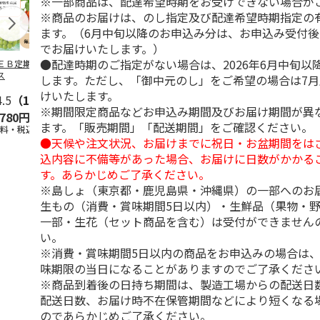
※一部商品は、配達希望時期をお受けできない場合が
※商品のお届けは、のし指定及び配達希望時期指定の
ます。（6月中旬以降のお申込み分は、お申込み受付後
でお届けいたします。）
●配達時期のご指定がない場合は、2026年6月中旬以
ＥＢ定期便果物コ
ビッグマスクメロ
夏小夏 家庭用 ３
訳あり黄桃
ス
ン ２個入
ｋｇ
します。ただし、「御中元のし」をご希望の場合は7
けいたします。
4.5
（102）
4.7
（10）
4.6
（26）
※期間限定商品などお申込み期間及びお届け期間が異
,780円
4,150円
3,140円
3,200円
ます。「販売期間」「配送期間」をご確認ください。
送料・税込)
(送料・税込)
(送料・税込)
(送料・税込)
●天候や注文状況、お届けまでに祝日・お盆期間をは
込内容に不備等があった場合、お届けに日数がかかる
す。あらかじめご了承ください。
※島しょ（東京都・鹿児島県・沖縄県）の一部へのお
生もの（消費・賞味期間5日以内）・生鮮品（果物・
一部・生花（セット商品を含む）は受付ができません
い。
※消費・賞味期間5日以内の商品をお申込みの場合は
味期限の当日になることがありますのでご了承くださ
※商品到着後の日持ち期間は、製造工場からの配送日
配送日数、お届け時不在保管期間などにより短くなる
のであらかじめご了承ください。