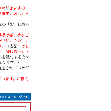
いただきますの
「御中元のし」を
なの「お」になる
手提げ袋」等をご
ださい。ただし、
す。
（表記：
のし
・手提げ袋不可・
ルを貼付するため
なります。）
発送させていただ
ています。ご協力