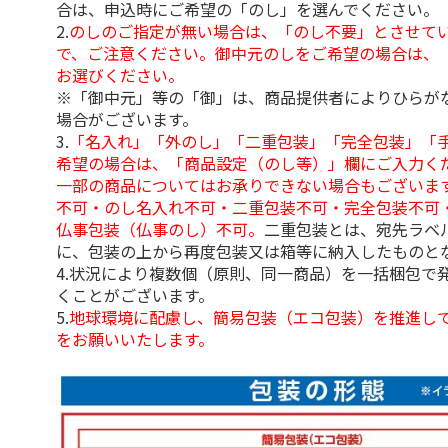
合は、申込時にご希望の「のし」を選んでください。
2.
のしのご指定が無い場合は、「のし不要」とさせて
で、ご注意ください。御中元のしをご希望の場合は、
お選びください。
※「御中元」等の「御」は、商品提供者によりひらが
場合がございます。
3.
「名入れ」「外のし」「二重包装」「完全包装」「
希望の場合は、「商品設定（のし等）」欄にご入力く
一部の商品についてはお承りできない場合もございま
不可・のし名入れ不可・二重包装不可・完全包装不可
仏事包装（仏事のし）不可。
二重包装とは、宛先ラベ
に、包装の上から再度包装又は箱等に納入したものと
4.状況により複数個（原則、同一商品）を一括梱包で
くことがございます。
5.
地球環境に配慮し、簡易包装（エコ包装）を推進し
をお願いいたします。