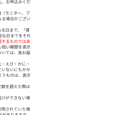
上、お申込みくだ
境（モニター、ブ
なる場合がござい
れる日まで、「賞
能な日までをそれ
証するものではあ
も短い期間を表示
ついては、各お届
生・えび・かに・
ていないにもかか
まうものは、表示
定数を超えた際は
。
届けができない場
使用されていた場
合がありますの