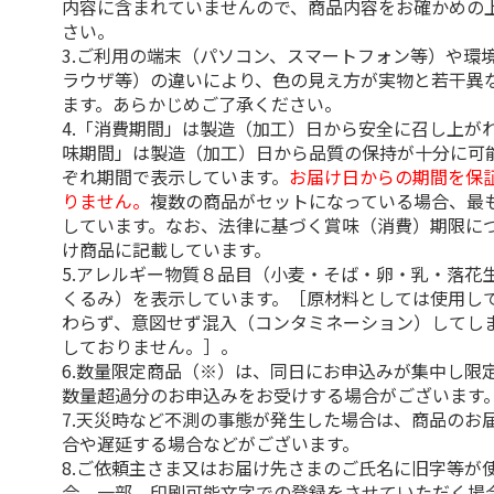
内容に含まれていませんので、商品内容をお確かめの
さい。
3.ご利用の端末（パソコン、スマートフォン等）や環
ラウザ等）の違いにより、色の見え方が実物と若干異
ます。あらかじめご了承ください。
4.「消費期間」は製造（加工）日から安全に召し上が
味期間」は製造（加工）日から品質の保持が十分に可
ぞれ期間で表示しています。
お届け日からの期間を保
りません。
複数の商品がセットになっている場合、最
しています。なお、法律に基づく賞味（消費）期限に
け商品に記載しています。
5.アレルギー物質８品目（小麦・そば・卵・乳・落花
くるみ）を表示しています。［原材料としては使用し
わらず、意図せず混入（コンタミネーション）してし
しておりません。］。
6.数量限定商品（※）は、同日にお申込みが集中し限
数量超過分のお申込みをお受けする場合がございます
7.天災時など不測の事態が発生した場合は、商品のお
合や遅延する場合などがございます。
8.ご依頼主さま又はお届け先さまのご氏名に旧字等が
合、一部、印刷可能文字での登録をさせていただく場