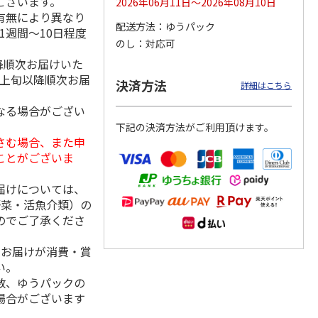
ございます。
2026年06月11日～2026年08月10日
有無により異なり
配送方法
ゆうパック
1週間～10日程度
のし
対応可
降順次お届けいた
シャインマスカッ
福島県産 大玉の桃
【糖度１３度以上選
ト Ａ
果】完熟もも 特秀
月上旬以降順次お届
決済方法
詳細はこちら
品
5.0
（2）
なる場合がござい
3,980円
3,580円
4,980円
下記の決済方法がご利用頂けます。
(送料・税込)
(送料・税込)
(送料・税込)
さむ場合、また申
ことがございま
届けについては、
野菜・活魚介類）の
のでご了承くださ
、お届けが消費・賞
い。
数、ゆうパックの
場合がございます