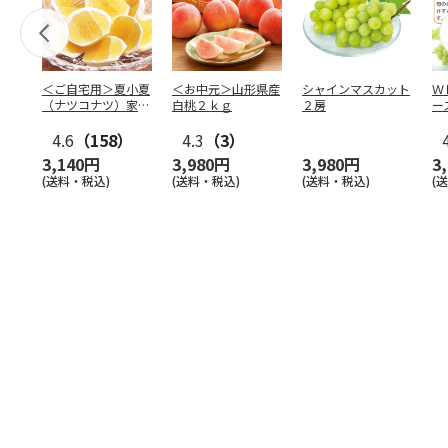
＜ご自宅用＞夏小夏
＜お中元＞山形県産
シャインマスカット
Ｗ
（ナツコナツ）家庭
白桃２ｋｇ
２房
ー
用３ｋｇ
4.6
（158）
4.3
（3）
3,140円
3,980円
3,980円
3
(送料・税込)
(送料・税込)
(送料・税込)
(