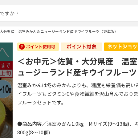
大分県産 温室みかん＆ニュージーランド産キウイフルーツ（東海版）
＜お中元＞佐賀・大分県産 温室
ュージーランド産キウイフルーツ
温室みかんは冬のみかんよりも、糖度も栄養価も高い
イフルーツもビタミンCや食物繊維を沢山含んでおり
フルーツセットです。
●商品内容／温室みかん1.0kg Mサイズ(9～13個)
800g(8～10個)