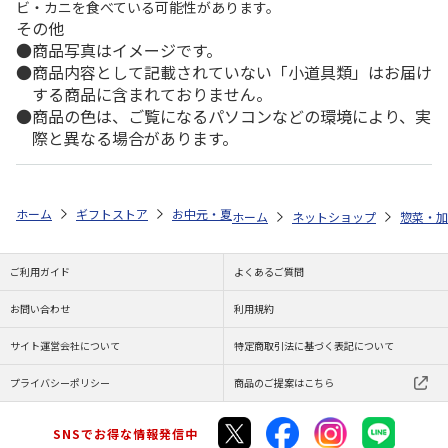
ビ・カニを食べている可能性があります。
その他
商品写真はイメージです。
商品内容として記載されていない「小道具類」はお届け
する商品に含まれておりません。
商品の色は、ご覧になるパソコンなどの環境により、実
際と異なる場合があります。
ホーム
ギフトストア
お中元・夏ギフト特集 2026
ゆうゆうギフト 
ホーム
ネットショップ
惣菜・加
ご利用ガイド
よくあるご質問
お問い合わせ
利用規約
サイト運営会社について
特定商取引法に基づく表記について
プライバシーポリシー
商品のご提案はこちら
SNSでお得な情報発信中