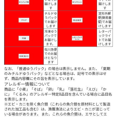
届けしま
届けしま
す
す
チルドゆ
定形外郵
うパック
便(簡易書
でお届け
留)でお届
します
けします
冷凍ゆう
レターパ
パックで
ックライ
お届けし
トでお届
ます。
けします
佐川急便
でのお届
けとなり
ます
なお、「普通ゆうパック」の場合は表示しません。また、「夏期
のみチルドゆうパック」などとなる場合は、記号での表示はせ
ず、商品内容欄にその旨を表示しています。
アレルギー情報について
商品に「小麦」「そば」「卵」「乳」「落花生」「えび」「か
に」「くるみ」のアレルギー特定8品目を含んでいる場合に品目名
を表示します。
※エビ・カニを除く魚介類（これらの魚介類を原材料として製造
された加工品も含む）は、漁獲漁法によりエビ・カニが混じって
いる場合があります。 また、これらの魚介類は、エサとしてエ