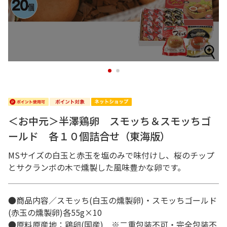
1
2
＜お中元＞半澤鶏卵 スモッち＆スモッちゴ
ールド 各１０個詰合せ（東海版）
MSサイズの白玉と赤玉を塩のみで味付けし、桜のチップ
とサクランボの木で燻製した風味豊かな卵です。
●商品内容／スモッち(白玉の燻製卵)・スモッちゴールド
(赤玉の燻製卵)各55g×10
●原料原産地：鶏卵(国産) ※二重包装不可・完全包装不