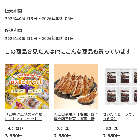
販売期間
2026年05月18日～2026年08月06日
配送期間
2026年06月11日～2026年08月31日
この商品を見た人は他にこんな商品も買っています
「20点以上詰め合わせ！
＜ご自宅用＞【冷凍】餃子
ぜいたくビーフカレ
ロスおたすけセット」
専門店宇都宮 悟空 特製
（６食）
肉餃子
4.0
（18）
5.0
（1）
3.3
（3）
3,980円
2,980円
2,980円