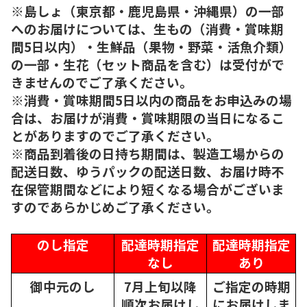
※島しょ（東京都・鹿児島県・沖縄県）の一部
へのお届けについては、生もの（消費・賞味期
間5日以内）・生鮮品（果物・野菜・活魚介類）
の一部・生花（セット商品を含む）は受付がで
きませんのでご了承ください。
※消費・賞味期間5日以内の商品をお申込みの場
合は、お届けが消費・賞味期限の当日になるこ
とがありますのでご了承ください。
※商品到着後の日持ち期間は、製造工場からの
配送日数、ゆうパックの配送日数、お届け時不
在保管期間などにより短くなる場合がございま
すのであらかじめご了承ください。
のし指定
配達時期指定
配達時期指定
なし
あり
御中元のし
7月上旬以降
ご指定の時期
順次
お届けし
にお届けしま