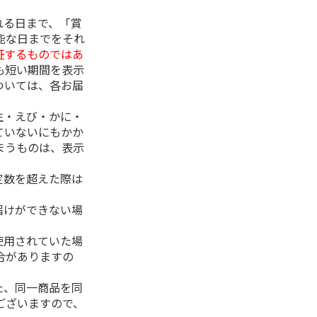
れる日まで、「賞
能な日までをそれ
証するものではあ
も短い期間を表示
ついては、各お届
生・えび・かに・
ていないにもかか
まうものは、表示
定数を超えた際は
。
届けができない場
使用されていた場
合がありますの
た、同一商品を同
ございますので、