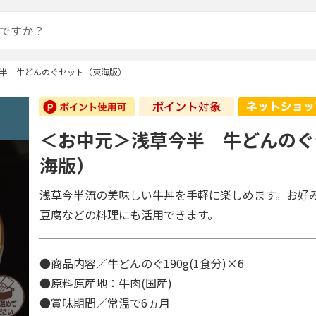
半 牛どんのぐセット（東海版）
＜お中元＞浅草今半 牛どんのぐ
海版）
浅草今半流の美味しい牛丼を手軽に楽しめます。お好
豆腐などの料理にも活用できます。
●商品内容／牛どんのぐ190g(1食分)×6
●原料原産地：牛肉(国産)
●賞味期間／常温で6ヵ月