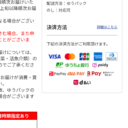
降順次お届けいた
配送方法
ゆうパック
月上旬以降順次お届
のし
対応可
なる場合がござい
冷凍】
＜お中元＞信州地粉
＜博多一番どり＞や
＜お中元＞＜日本の
決済方法
詳細はこちら
×人形
おやき こやき（２
きとりセブン７種詰
極み＞鯖缶セット
さむ場合、また申
和牛の
５個）
合せ
ことがございま
5.0
（1）
下記の決済方法がご利用頂けます。
3,800円
4,320円
4,650円
届けについては、
(送料・税込)
(送料・税込)
(送料・税込)
野菜・活魚介類）の
のでご了承くださ
、お届けが消費・賞
い。
数、ゆうパックの
場合がございます
達時期指定あり