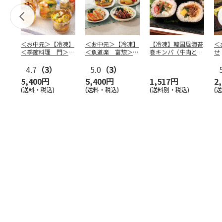
＜お中元＞【冷凍】
＜お中元＞【冷凍】
【冷凍】韓国風海苔
＜
＜季節料理 門＞京
＜魚道楽 富惣＞レ
巻キンパ（牛肉と野
せ
の涼風ゼリー寄せ
ンジで簡単！骨とり
菜ナムル）F
4.7
（3）
煮魚
5.0
…
（3）
5,400円
5,400円
1,517円
2
(送料・税込)
(送料・税込)
(送料別・税込)
(