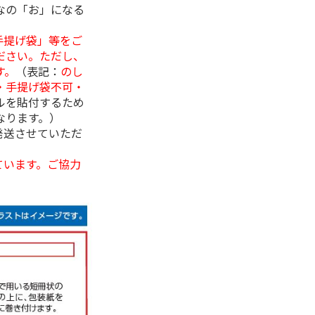
なの「お」になる
手提げ袋」等をご
ださい。ただし、
す。
（表記：
のし
・手提げ袋不可・
ルを貼付するため
なります。）
発送させていただ
ています。ご協力