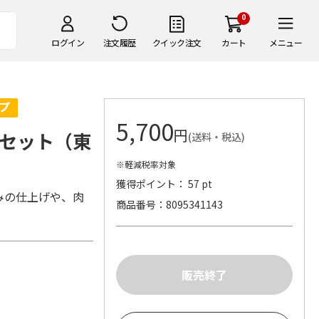
0
ログイン
注文履歴
クイック注文
カート
メニュー
5,700
円
セット（東
(送料・税込)
※軽減税率対象
獲得ポイント： 57 pt
みの仕上げや、肉
商品番号
8095341143