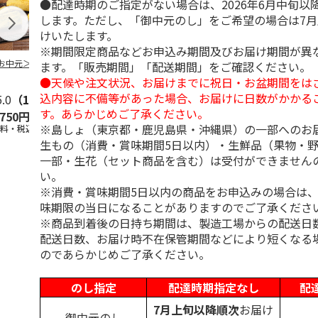
●配達時期のご指定がない場合は、2026年6月中旬以
します。ただし、「御中元のし」をご希望の場合は7
けいたします。
※期間限定商品などお申込み期間及びお届け期間が異
お中元＞３種詰合
柿安本店 極松阪牛
【冷凍】大阪お好み
＜お中元＞【
ます。「販売期間」「配送期間」をご確認ください。
しぐれ煮詰合せ
焼き人気店の味比べ
＜おこわ米八
●天候や注文状況、お届けまでに祝日・お盆期間をは
EM29
セット
町今半＞黒毛
込内容に不備等があった場合、お届けに日数がかかる
5.0
（1）
すき
5.0
…
（1）
す。あらかじめご了承ください。
,750円
4,012円
4,300円
4,320円
※島しょ（東京都・鹿児島県・沖縄県）の一部へのお
送料・税込)
(送料・税込)
(送料・税込)
(送料・税込)
生もの（消費・賞味期間5日以内）・生鮮品（果物・
一部・生花（セット商品を含む）は受付ができません
い。
※消費・賞味期間5日以内の商品をお申込みの場合は
味期限の当日になることがありますのでご了承くださ
※商品到着後の日持ち期間は、製造工場からの配送日
配送日数、お届け時不在保管期間などにより短くなる
のであらかじめご了承ください。
のし指定
配達時期指定なし
配
7月上旬以降順次
お届け
御中元のし