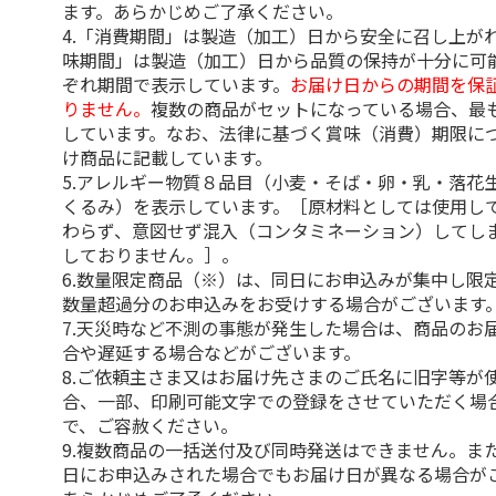
ます。あらかじめご了承ください。
4.「消費期間」は製造（加工）日から安全に召し上が
味期間」は製造（加工）日から品質の保持が十分に可
ぞれ期間で表示しています。
お届け日からの期間を保
りません。
複数の商品がセットになっている場合、最
しています。なお、法律に基づく賞味（消費）期限に
け商品に記載しています。
5.アレルギー物質８品目（小麦・そば・卵・乳・落花
くるみ）を表示しています。［原材料としては使用し
わらず、意図せず混入（コンタミネーション）してし
しておりません。］。
6.数量限定商品（※）は、同日にお申込みが集中し限
数量超過分のお申込みをお受けする場合がございます
7.天災時など不測の事態が発生した場合は、商品のお
合や遅延する場合などがございます。
8.ご依頼主さま又はお届け先さまのご氏名に旧字等が
合、一部、印刷可能文字での登録をさせていただく場
で、ご容赦ください。
9.複数商品の一括送付及び同時発送はできません。ま
日にお申込みされた場合でもお届け日が異なる場合が