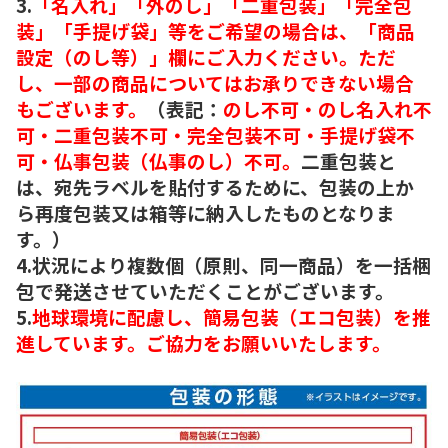
3.
「名入れ」「外のし」「二重包装」「完全包
装」「手提げ袋」等をご希望の場合は、「商品
設定（のし等）」欄にご入力ください。ただ
し、一部の商品についてはお承りできない場合
もございます。
（表記：
のし不可・のし名入れ不
可・二重包装不可・完全包装不可・手提げ袋不
可・仏事包装（仏事のし）不可。
二重包装と
は、宛先ラベルを貼付するために、包装の上か
ら再度包装又は箱等に納入したものとなりま
す。）
4.状況により複数個（原則、同一商品）を一括梱
包で発送させていただくことがございます。
5.
地球環境に配慮し、簡易包装（エコ包装）を推
進しています。ご協力をお願いいたします。