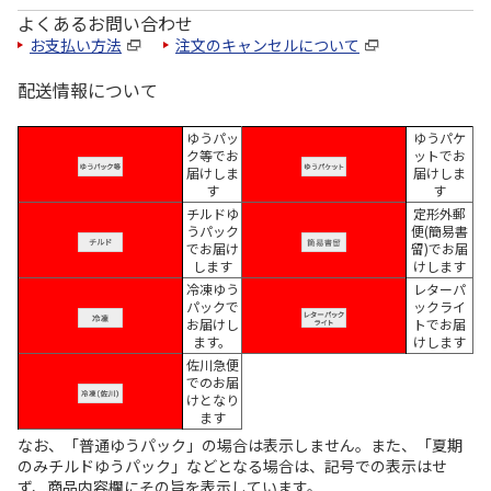
よくあるお問い合わせ
お支払い方法
注文のキャンセルについて
配送情報について
ゆうパッ
ゆうパケ
ク等でお
ットでお
届けしま
届けしま
す
す
チルドゆ
定形外郵
うパック
便(簡易書
でお届け
留)でお届
します
けします
冷凍ゆう
レターパ
パックで
ックライ
お届けし
トでお届
ます。
けします
佐川急便
でのお届
けとなり
ます
なお、「普通ゆうパック」の場合は表示しません。また、「夏期
のみチルドゆうパック」などとなる場合は、記号での表示はせ
ず、商品内容欄にその旨を表示しています。