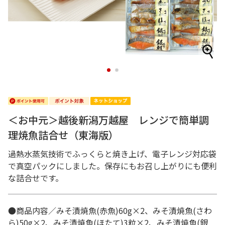
1
2
＜お中元＞越後新潟万越屋 レンジで簡単調
理焼魚詰合せ（東海版）
過熱水蒸気技術でふっくらと焼き上げ、電子レンジ対応袋
で真空パックにしました。保存にもお召し上がりにも便利
な詰合せです。
●商品内容／みそ漬焼魚(赤魚)60g×2、みそ漬焼魚(さわ
ら)50g×2、みそ漬焼魚(ほたて)3粒×2、みそ漬焼魚(銀