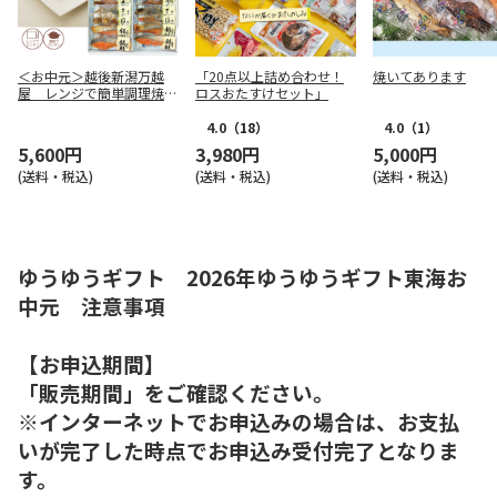
＜お中元＞越後新潟万越
「20点以上詰め合わせ！
焼いてあります
屋 レンジで簡単調理焼魚
ロスおたすけセット」
詰合せ（東日本版）
4.0
（18）
4.0
（1）
5,600円
3,980円
5,000円
(送料・税込)
(送料・税込)
(送料・税込)
ゆうゆうギフト 2026年ゆうゆうギフト東海お
中元 注意事項
【お申込期間】
「販売期間」をご確認ください。
※インターネットでお申込みの場合は、お支払
いが完了した時点でお申込み受付完了となりま
す。