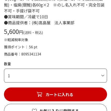
鮭)・塩焼(銀鮭)各60g×2 ※のし名入れ不可・完全包装
不可・手提げ袋不可
●賞味期間／冷蔵で10日
●商品提供者：(株)高島屋 法人事業部
5,600
円
(送料・税込)
※軽減税率対象
獲得ポイント： 56 pt
商品番号
8095341134
数量
1
カートに入れる
お気に入りに登録する