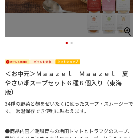
1
2
＜お中元＞Ｍａａｚｅｌ Ｍａａｚｅｌ 夏
やさい畑スープセット６種６個入り（東海
版）
34種の野菜と麹をぜいたくに使ったスープ・スムージーで
す。 常温保存でき便利に味わえます。
●商品内容／潮風育ちの垢田トマトとトラフグのスープ、