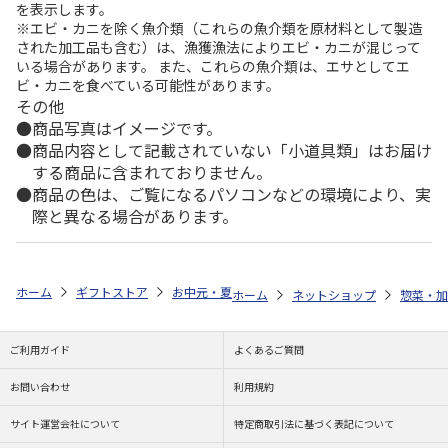
を表示します。
※エビ・カニを除く魚介類（これらの魚介類を原材料として製造
された加工品も含む）は、漁獲漁法によりエビ・カニが混じって
いる場合があります。 また、これらの魚介類は、エサとしてエ
ビ・カニを食べている可能性があります。
その他
商品写真はイメージです。
商品内容として記載されていない「小道具類」はお届け
する商品に含まれておりません。
商品の色は、ご覧になるパソコンなどの環境により、実
際と異なる場合があります。
ホーム
ギフトストア
お中元・夏ギフト特集 2026
ゆうゆうギフト 
ホーム
ネットショップ
惣菜・加
ご利用ガイド
よくあるご質問
お問い合わせ
利用規約
サイト運営会社について
特定商取引法に基づく表記について