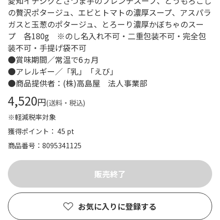
愛知イチジクとさつま芋のフレンチスープ、とうもろこし
の贅沢ポタージュ、エビとトマトの濃厚スープ、アスパラ
ガスと玉葱のポタージュ、とろーり濃厚かぼちゃのスー
プ 各180g ※のし名入れ不可・二重包装不可・完全包
装不可・手提げ袋不可
●賞味期間／常温で6ヵ月
●アレルギー／「乳」「えび」
●商品提供者：(株)高島屋 法人事業部
4,520
円
(送料・税込)
※軽減税率対象
獲得ポイント： 45 pt
商品番号
8095341125
お気に入りに登録する