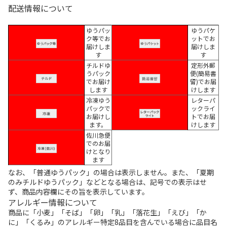
配送情報について
ゆうパッ
ゆうパケ
ク等でお
ットでお
届けしま
届けしま
す
す
チルドゆ
定形外郵
うパック
便(簡易書
でお届け
留)でお届
します
けします
冷凍ゆう
レターパ
パックで
ックライ
お届けし
トでお届
ます。
けします
佐川急便
でのお届
けとなり
ます
なお、「普通ゆうパック」の場合は表示しません。また、「夏期
のみチルドゆうパック」などとなる場合は、記号での表示はせ
ず、商品内容欄にその旨を表示しています。
アレルギー情報について
商品に「小麦」「そば」「卵」「乳」「落花生」「えび」「か
に」「くるみ」のアレルギー特定8品目を含んでいる場合に品目名