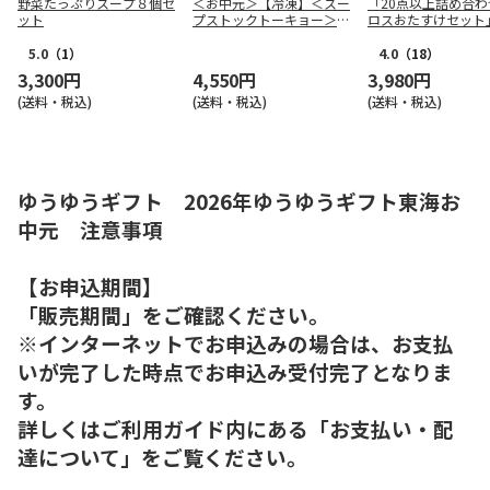
野菜たっぷりスープ８個セ
＜お中元＞【冷凍】＜スー
「20点以上詰め合わ
ット
プストックトーキョー＞人
ロスおたすけセット
気の冷たいスープ５個セッ
ト
5.0
（1）
4.0
（18）
3,300円
4,550円
3,980円
(送料・税込)
(送料・税込)
(送料・税込)
ゆうゆうギフト 2026年ゆうゆうギフト東海お
中元 注意事項
【お申込期間】
「販売期間」をご確認ください。
※インターネットでお申込みの場合は、お支払
いが完了した時点でお申込み受付完了となりま
す。
詳しくはご利用ガイド内にある「お支払い・配
達について」をご覧ください。