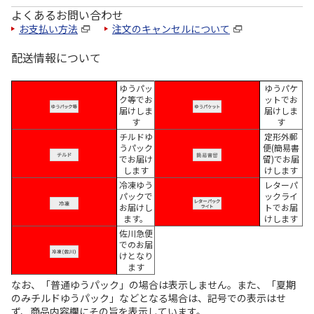
よくあるお問い合わせ
お支払い方法
注文のキャンセルについて
配送情報について
ゆうパッ
ゆうパケ
ク等でお
ットでお
届けしま
届けしま
す
す
チルドゆ
定形外郵
うパック
便(簡易書
でお届け
留)でお届
します
けします
冷凍ゆう
レターパ
パックで
ックライ
お届けし
トでお届
ます。
けします
佐川急便
でのお届
けとなり
ます
なお、「普通ゆうパック」の場合は表示しません。また、「夏期
のみチルドゆうパック」などとなる場合は、記号での表示はせ
ず、商品内容欄にその旨を表示しています。