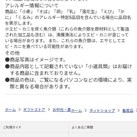
アレルギー情報について
商品に「小麦」「そば」「卵」「乳」「落花生」「えび」「か
に」「くるみ」のアレルギー特定8品目を含んでいる場合に品目名
を表示します。
※エビ・カニを除く魚介類（これらの魚介類を原材料として製造
された加工品も含む）は、漁獲漁法によりエビ・カニが混じって
いる場合があります。 また、これらの魚介類は、エサとしてエ
ビ・カニを食べている可能性があります。
その他
商品写真はイメージです。
商品内容として記載されていない「小道具類」はお届け
する商品に含まれておりません。
商品の色は、ご覧になるパソコンなどの環境により、実
際と異なる場合があります。
ホーム
ギフトストア
お中元・夏ギフト特集 2026
ゆうゆうギフト 
ホーム
ネットショップ
畜産品
ご利用ガイド
よくあるご質問