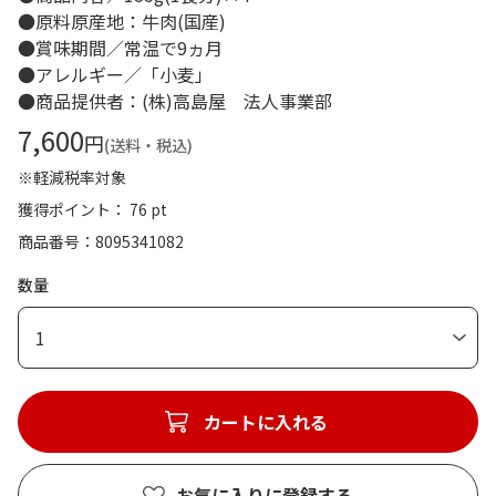
●原料原産地：牛肉(国産)
●賞味期間／常温で9ヵ月
●アレルギー／「小麦」
●商品提供者：(株)高島屋 法人事業部
7,600
円
(送料・税込)
※軽減税率対象
獲得ポイント： 76 pt
商品番号
8095341082
数量
1
カートに入れる
お気に入りに登録する