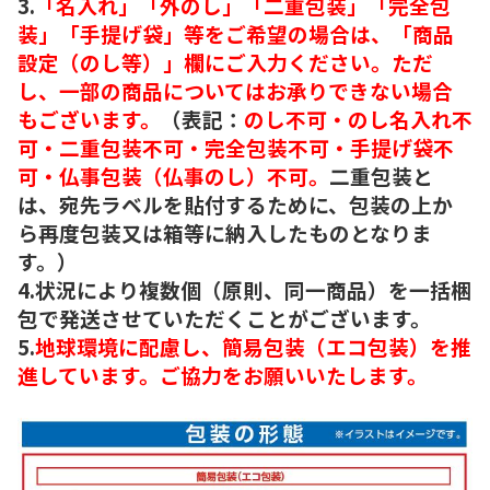
3.
「名入れ」「外のし」「二重包装」「完全包
装」「手提げ袋」等をご希望の場合は、「商品
設定（のし等）」欄にご入力ください。ただ
し、一部の商品についてはお承りできない場合
もございます。
（表記：
のし不可・のし名入れ不
可・二重包装不可・完全包装不可・手提げ袋不
可・仏事包装（仏事のし）不可。
二重包装と
は、宛先ラベルを貼付するために、包装の上か
ら再度包装又は箱等に納入したものとなりま
す。）
4.状況により複数個（原則、同一商品）を一括梱
包で発送させていただくことがございます。
5.
地球環境に配慮し、簡易包装（エコ包装）を推
進しています。ご協力をお願いいたします。