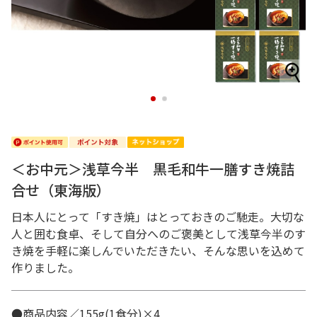
1
2
＜お中元＞浅草今半 黒毛和牛一膳すき焼詰
合せ（東海版）
日本人にとって「すき焼」はとっておきのご馳走。大切な
人と囲む食卓、そして自分へのご褒美として浅草今半のす
き焼を手軽に楽しんでいただきたい、そんな思いを込めて
作りました。
●商品内容／155g(1食分)×4