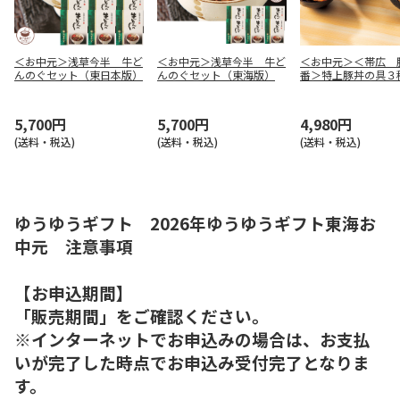
＜お中元＞浅草今半 牛ど
＜お中元＞浅草今半 牛ど
＜お中元＞＜帯広 
んのぐセット（東日本版）
んのぐセット（東海版）
番＞特上豚丼の具３
ト
5,700円
5,700円
4,980円
(送料・税込)
(送料・税込)
(送料・税込)
ゆうゆうギフト 2026年ゆうゆうギフト東海お
中元 注意事項
【お申込期間】
「販売期間」をご確認ください。
※インターネットでお申込みの場合は、お支払
いが完了した時点でお申込み受付完了となりま
す。