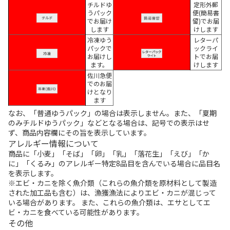
チルドゆ
定形外郵
うパック
便(簡易書
でお届け
留)でお届
します
けします
冷凍ゆう
レターパ
パックで
ックライ
お届けし
トでお届
ます。
けします
佐川急便
でのお届
けとなり
ます
なお、「普通ゆうパック」の場合は表示しません。また、「夏期
のみチルドゆうパック」などとなる場合は、記号での表示はせ
ず、商品内容欄にその旨を表示しています。
アレルギー情報について
商品に「小麦」「そば」「卵」「乳」「落花生」「えび」「か
に」「くるみ」のアレルギー特定8品目を含んでいる場合に品目名
を表示します。
※エビ・カニを除く魚介類（これらの魚介類を原材料として製造
された加工品も含む）は、漁獲漁法によりエビ・カニが混じって
いる場合があります。 また、これらの魚介類は、エサとしてエ
ビ・カニを食べている可能性があります。
その他