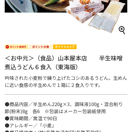
＜お中元＞（食品）山本屋本店 半生味噌
煮込うどん６食入（東海版）
吟味された小麦粉で練り上げたコシのあるうどん。生めん
に近い食感の半生めんで１箱に２食入りです。
●商品内容／半生めん220g×3、調味液100g・混合削り
節(粉末)8g 各6 ※包装はメーカー包装紙使用
●賞味期間／常温で90日
●アレルギー／「小麦」