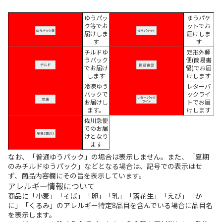
ゆうパッ
ゆうパケ
ク等でお
ットでお
届けしま
届けしま
す
す
チルドゆ
定形外郵
うパック
便(簡易書
でお届け
留)でお届
します
けします
冷凍ゆう
レターパ
パックで
ックライ
お届けし
トでお届
ます。
けします
佐川急便
でのお届
けとなり
ます
なお、「普通ゆうパック」の場合は表示しません。また、「夏期
のみチルドゆうパック」などとなる場合は、記号での表示はせ
ず、商品内容欄にその旨を表示しています。
アレルギー情報について
商品に「小麦」「そば」「卵」「乳」「落花生」「えび」「か
に」「くるみ」のアレルギー特定8品目を含んでいる場合に品目名
を表示します。