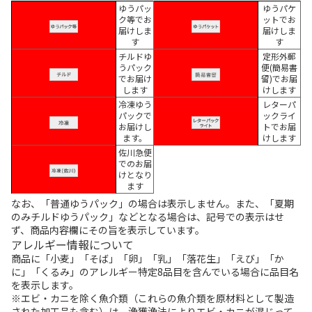
ゆうパッ
ゆうパケ
ク等でお
ットでお
届けしま
届けしま
す
す
チルドゆ
定形外郵
うパック
便(簡易書
でお届け
留)でお届
します
けします
冷凍ゆう
レターパ
パックで
ックライ
お届けし
トでお届
ます。
けします
佐川急便
でのお届
けとなり
ます
なお、「普通ゆうパック」の場合は表示しません。また、「夏期
のみチルドゆうパック」などとなる場合は、記号での表示はせ
ず、商品内容欄にその旨を表示しています。
アレルギー情報について
商品に「小麦」「そば」「卵」「乳」「落花生」「えび」「か
に」「くるみ」のアレルギー特定8品目を含んでいる場合に品目名
を表示します。
※エビ・カニを除く魚介類（これらの魚介類を原材料として製造
された加工品も含む）は、漁獲漁法によりエビ・カニが混じって