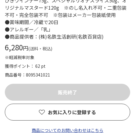
びきウインナー75g、スペシャルリオナスライス50g、オ
リジナルマスタード120g ※のし名入れ不可・二重包装
不可・完全包装不可 ※包装はメーカー包装紙使用
●賞味期間／冷蔵で20日
●アレルギー／「乳」
●商品提供者：(株)名鉄生活創研(名鉄百貨店)
6,280
円
(送料・税込)
※軽減税率対象
獲得ポイント： 62 pt
商品番号
8095341021
お気に入りに登録する
商品についてのお問い合わせはこちら