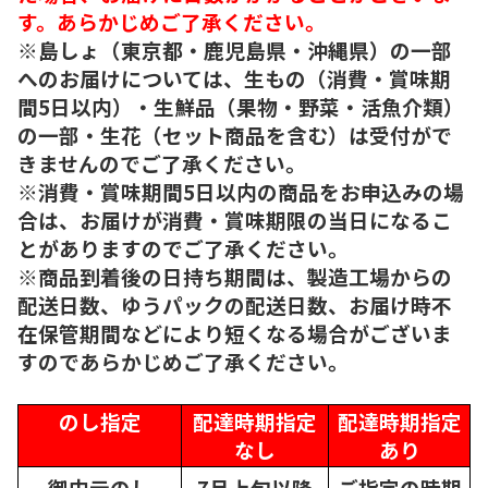
す。あらかじめご了承ください。
※島しょ（東京都・鹿児島県・沖縄県）の一部
へのお届けについては、生もの（消費・賞味期
間5日以内）・生鮮品（果物・野菜・活魚介類）
の一部・生花（セット商品を含む）は受付がで
きませんのでご了承ください。
※消費・賞味期間5日以内の商品をお申込みの場
合は、お届けが消費・賞味期限の当日になるこ
とがありますのでご了承ください。
※商品到着後の日持ち期間は、製造工場からの
配送日数、ゆうパックの配送日数、お届け時不
在保管期間などにより短くなる場合がございま
すのであらかじめご了承ください。
のし指定
配達時期指定
配達時期指定
なし
あり
御中元のし
7月上旬以降
ご指定の時期