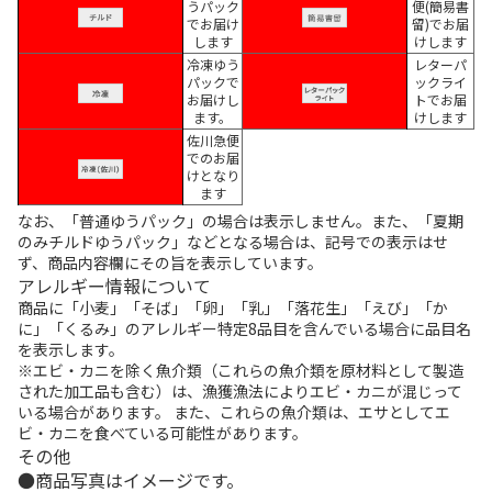
うパック
便(簡易書
でお届け
留)でお届
します
けします
冷凍ゆう
レターパ
パックで
ックライ
お届けし
トでお届
ます。
けします
佐川急便
でのお届
けとなり
ます
なお、「普通ゆうパック」の場合は表示しません。また、「夏期
のみチルドゆうパック」などとなる場合は、記号での表示はせ
ず、商品内容欄にその旨を表示しています。
アレルギー情報について
商品に「小麦」「そば」「卵」「乳」「落花生」「えび」「か
に」「くるみ」のアレルギー特定8品目を含んでいる場合に品目名
を表示します。
※エビ・カニを除く魚介類（これらの魚介類を原材料として製造
された加工品も含む）は、漁獲漁法によりエビ・カニが混じって
いる場合があります。 また、これらの魚介類は、エサとしてエ
ビ・カニを食べている可能性があります。
その他
商品写真はイメージです。