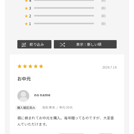
★
4
(0)
★
3
(0)
★
2
(0)
★
1
(0)
絞り込み
表示：新しい順
2026.7.16
お中元
no name
性別:
男性
年代:
50代
購入確認済み
親に頼まれてお中元を購入。毎年贈ってるのですが、大変喜
んでいただけます。