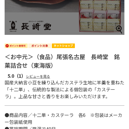
＜お中元＞（食品）尾張名古屋 長崎堂 銘
菓詰合せ（東海版）
5.0
（1）
レビューを見る
国産大納言小豆を練り込んだカステラ生地に羊羹を重ねた
「十二単」、伝統的な製法による個包装の「カステー
ラ」。上品な甘さと香りをお楽しみいただけます。
●商品内容／十二単・カステーラ 各6 ※包装はメーカ
ー包装紙使用
●賞味期間／常温で40日