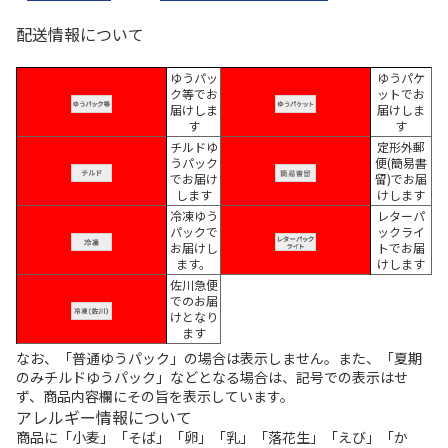
配送情報について
ゆうパッ
ゆうパケ
ク等でお
ットでお
届けしま
届けしま
す
す
チルドゆ
定形外郵
うパック
便(簡易書
でお届け
留)でお届
します
けします
冷凍ゆう
レターパ
パックで
ックライ
お届けし
トでお届
ます。
けします
佐川急便
でのお届
けとなり
ます
なお、「普通ゆうパック」の場合は表示しません。また、「夏期
のみチルドゆうパック」などとなる場合は、記号での表示はせ
ず、商品内容欄にその旨を表示しています。
アレルギー情報について
商品に「小麦」「そば」「卵」「乳」「落花生」「えび」「か