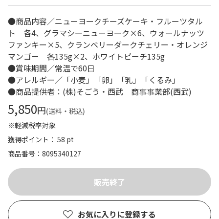
●商品内容／ニューヨークチーズケーキ・フルーツタル
ト 各4、グラマシーニューヨーク×6、ウォールナッツ
ファンキー×5、クランベリーダークチェリー・オレンジ
マンゴー 各135g×2、ホワイトピーチ135g
●賞味期間／常温で60日
●アレルギー／「小麦」「卵」「乳」「くるみ」
●商品提供者：(株)そごう・西武 商事事業部(西武)
5,850
円
(送料・税込)
※軽減税率対象
獲得ポイント： 58 pt
商品番号
8095340127
お気に入りに登録する