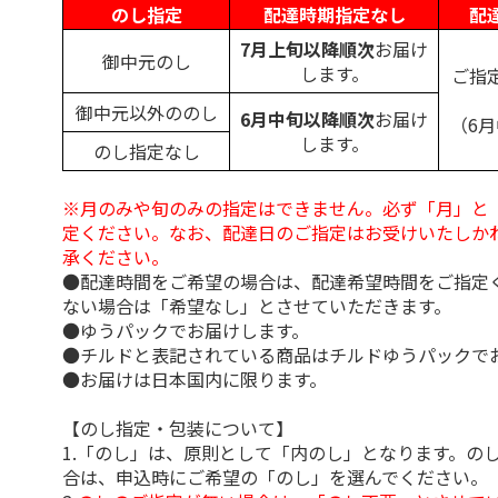
のし指定
配達時期指定なし
配
7月上旬以降順次
お届け
御中元のし
します。
ご指
御中元以外ののし
6月中旬以降順次
お届け
（6
します。
のし指定なし
※月のみや旬のみの指定はできません。必ず「月」と
定ください。なお、配達日のご指定はお受けいたしか
承ください。
●配達時間をご希望の場合は、配達希望時間をご指定
ない場合は「希望なし」とさせていただきます。
●ゆうパックでお届けします。
●チルドと表記されている商品はチルドゆうパックで
●お届けは日本国内に限ります。
【のし指定・包装について】
1.「のし」は、原則として「内のし」となります。の
合は、申込時にご希望の「のし」を選んでください。