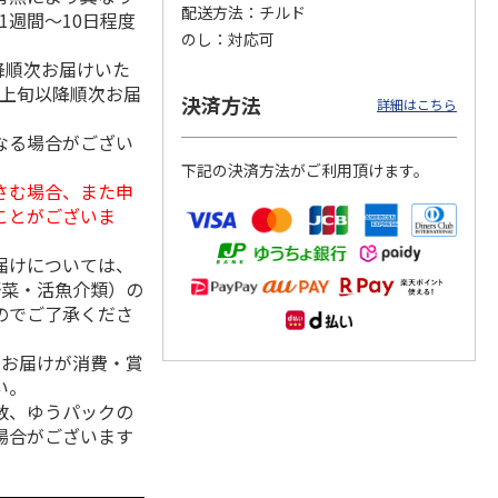
配送方法
チルド
1週間～10日程度
のし
対応可
降順次お届けいた
月上旬以降順次お届
クモ
【冷凍】北海道直送
＜お中元＞やまがた
＜お中元＞＜帯広
決済方法
詳細はこちら
コンと
北海道帯広の繁盛
雪豚ロースみそ漬７
豚丼一番＞特上豚丼
ット
店 豚丼6食セット
０ｇ×５
の具３種セット
なる場合がござい
下記の決済方法がご利用頂けます。
3,980円
3,240円
4,980円
さむ場合、また申
(送料別・税込)
(送料・税込)
(送料・税込)
ことがございま
届けについては、
野菜・活魚介類）の
のでご了承くださ
、お届けが消費・賞
い。
数、ゆうパックの
場合がございます