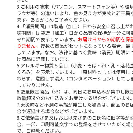
さい。
3.ご利用の端末（パソコン、スマートフォン等）や環
ラウザ等）の違いにより、色の見え方が実物と若干異
ます。あらかじめご了承ください。
4.「消費期間」は製造（加工）日から安全に召し上が
味期間」は製造（加工）日から品質の保持が十分に可
ぞれ期間で表示しています。
お届け日からの期間を保
りません。
複数の商品がセットになっている場合、最
しています。なお、法律に基づく賞味（消費）期限に
け商品に記載しています。
5.アレルギー物質８品目（小麦・そば・卵・乳・落花
くるみ）を表示しています。［原材料としては使用し
わらず、意図せず混入（コンタミネーション）してし
しておりません。］。
6.数量限定商品（※）は、同日にお申込みが集中し限
数量超過分のお申込みをお受けする場合がございます
7.天災時など不測の事態が発生した場合は、商品のお
合や遅延する場合などがございます。
8.ご依頼主さま又はお届け先さまのご氏名に旧字等が
合、一部、印刷可能文字での登録をさせていただく場
で、ご容赦ください。