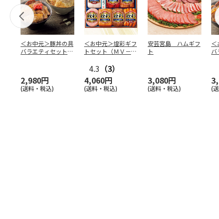
＜お中元＞豚丼の具
＜お中元＞煌彩ギフ
安芸宮島 ハムギフ
＜
バラエティセット
トセット（ＭＶ－５
ト
バ
「桜」
０７）
「
4.3
（3）
2,980円
4,060円
3,080円
3
(送料・税込)
(送料・税込)
(送料・税込)
(