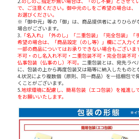
2.
のしのご指定が無い場合は、「のし不要」とさせて
で、ご注意ください。御中元のしをご希望の場合は、
お選びください。
※「御中元」等の「御」は、商品提供者によりひらが
場合がございます。
3.
「名入れ」「外のし」「二重包装」「完全包装」「
希望の場合は、「商品設定（のし等）」欄にご入力く
一部の商品についてはお承りできない場合もございま
不可・のし名入れ不可・二重包装不可・完全包装不可
仏事包装（仏事のし）不可。
二重包装とは、宛先ラベ
に、包装の上から再度包装又は箱等に納入したものと
4.状況により複数個（原則、同一商品）を一括梱包で
くことがございます。
5.
地球環境に配慮し、簡易包装（エコ包装）を推進し
をお願いいたします。