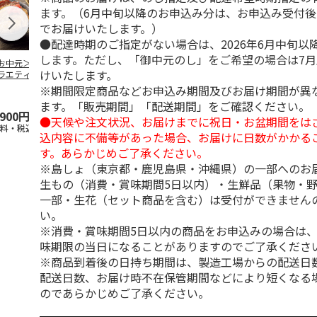
ます。（6月中旬以降のお申込み分は、お申込み受付後
でお届けいたします。）
●配達時期のご指定がない場合は、2026年6月中旬以
します。ただし、「御中元のし」をご希望の場合は7
お中元＞豚丼の具
＜お中元＞【冷凍】
＜お中元＞やまがた
＜お中元＞モ
けいたします。
ラエティセット
６種類のお肉ソムリ
雪豚ロースみそ漬７
ク 原形ベー
菊」
エアソートＢＯＸ
０ｇ×６
ソーセージセ
※期間限定商品などお申込み期間及びお届け期間が異
5.0
（1）
ます。「販売期間」「配送期間」をご確認ください。
,900円
5,980円
3,780円
3,240円
●天候や注文状況、お届けまでに祝日・お盆期間をは
送料・税込)
(送料・税込)
(送料・税込)
(送料・税込)
込内容に不備等があった場合、お届けに日数がかかる
す。あらかじめご了承ください。
※島しょ（東京都・鹿児島県・沖縄県）の一部へのお
生もの（消費・賞味期間5日以内）・生鮮品（果物・
一部・生花（セット商品を含む）は受付ができません
い。
※消費・賞味期間5日以内の商品をお申込みの場合は
味期限の当日になることがありますのでご了承くださ
※商品到着後の日持ち期間は、製造工場からの配送日
配送日数、お届け時不在保管期間などにより短くなる
のであらかじめご了承ください。