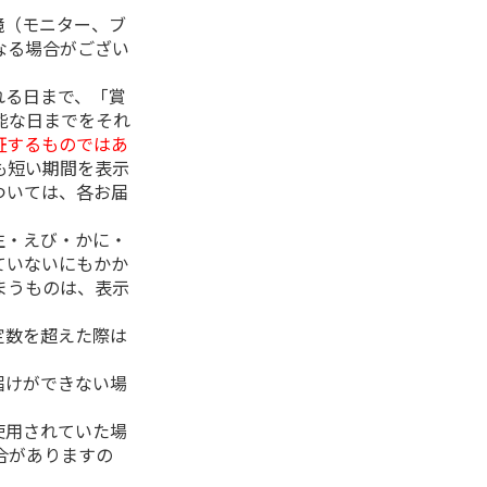
境（モニター、ブ
なる場合がござい
れる日まで、「賞
能な日までをそれ
証するものではあ
も短い期間を表示
ついては、各お届
生・えび・かに・
ていないにもかか
まうものは、表示
定数を超えた際は
。
届けができない場
使用されていた場
合がありますの