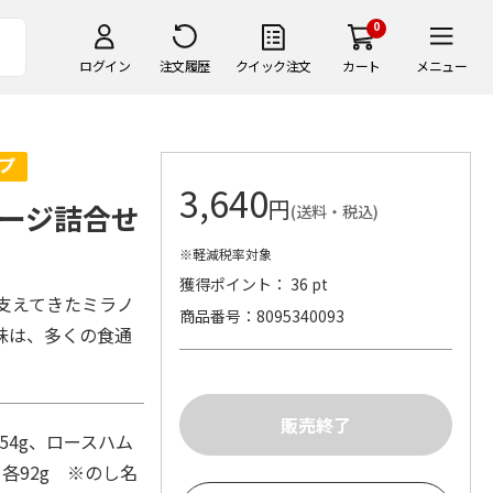
0
ログイン
注文履歴
クイック注文
カート
メニュー
3,640
円
ージ詰合せ
(送料・税込)
※軽減税率対象
獲得ポイント： 36 pt
を支えてきたミラノ
商品番号
8095340093
味は、多くの食通
54g、ロースハム
各92g ※のし名