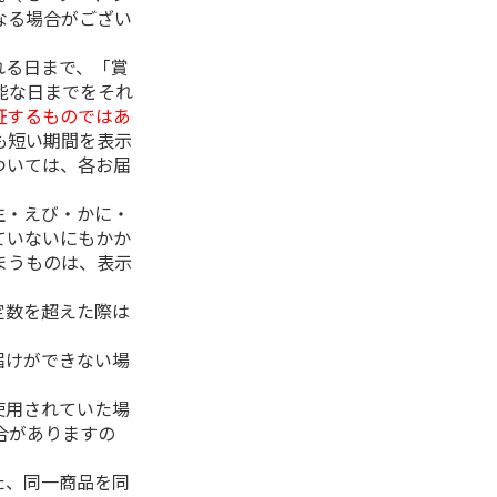
なる場合がござい
れる日まで、「賞
能な日までをそれ
証するものではあ
も短い期間を表示
ついては、各お届
生・えび・かに・
ていないにもかか
まうものは、表示
定数を超えた際は
。
届けができない場
使用されていた場
合がありますの
た、同一商品を同