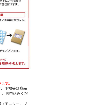
います。
器、小物等は商品
上、お申込みくだ
境（モニター、ブ