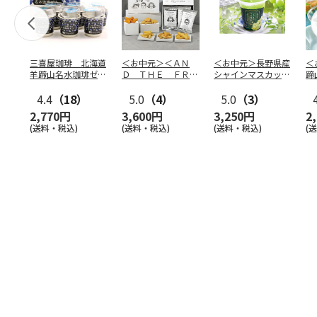
三喜屋珈琲 北海道
＜お中元＞＜ＡＮ
＜お中元＞長野県産
＜
羊蹄山名水珈琲ゼリ
Ｄ ＴＨＥ ＦＲＩ
シャインマスカット
蹄
ー詰合せ MCJ-AE
ＥＴ＞ドライフリッ
のゼリー
７
4.4
（18）
ト５種
5.0
（4）
…
5.0
（3）
2,770円
3,600円
3,250円
2
(送料・税込)
(送料・税込)
(送料・税込)
(