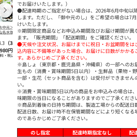
でお届けいたします。）
●配達時期のご指定がない場合は、2026年6月中旬以
します。ただし、「御中元のし」をご希望の場合は7
けいたします。
お中元＞北海道羊
＜お中元＞＜ひとと
＜お中元＞＜銀座千
バンホーテン
※期間限定商品などお申込み期間及びお届け期間が異
山名水珈琲ゼリー
え＞３層デザートジ
疋屋＞銀座ゼリー９
コレートシロ
ます。「販売期間」「配送期間」をご確認ください。
個
ュレパフェ～国産フ
個
ーション」
4.3
（3）
ルー
4.7
…
（10）
5.0
（5）
30g×21
…
●天候や注文状況、お届けまでに祝日・お盆期間をは
,980円
2,980円
3,240円
4,980円
込内容に不備等があった場合、お届けに日数がかかる
送料・税込)
(送料・税込)
(送料・税込)
(送料・税込)
す。あらかじめご了承ください。
※島しょ（東京都・鹿児島県・沖縄県）の一部へのお
生もの（消費・賞味期間5日以内）・生鮮品（果物・
一部・生花（セット商品を含む）は受付ができません
い。
※消費・賞味期間5日以内の商品をお申込みの場合は
味期限の当日になることがありますのでご了承くださ
※商品到着後の日持ち期間は、製造工場からの配送日
配送日数、お届け時不在保管期間などにより短くなる
のであらかじめご了承ください。
のし指定
配達時期指定なし
配