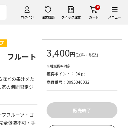
0
ログイン
注文履歴
クイック注文
カート
メニュー
3,400
円
 フルート
(送料・税込)
※軽減税率対象
獲得ポイント： 34 pt
るほどの果汁をた
商品番号
8095340032
人気の期間限定ジ
ープフルーツ・ゴ
・完全包装不可・手