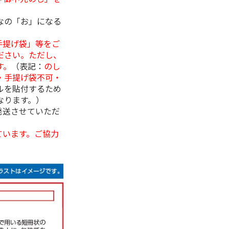
なの「お」になる
手提げ袋」等をご
ださい。ただし、
す。
（表記：
のし
・手提げ袋不可・
ルを貼付するため
なります。）
発送させていただ
ています。ご協力