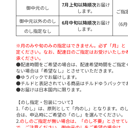
7月上旬以降順次
お届け
御中元のし
します。
ご指
御中元以外ののし
6月中旬以降順次
お届け
（6
します。
のし指定なし
※月のみや旬のみの指定はできません。必ず「月」と
定ください。なお、配達日のご指定はお受けいたしか
承ください。
●配達時間をご希望の場合は、配達希望時間をご指定
ない場合は「希望なし」とさせていただきます。
●ゆうパックでお届けします。
●チルドと表記されている商品はチルドゆうパックで
●お届けは日本国内に限ります。
【のし指定・包装について】
1.「のし」は、原則として「内のし」となります。の
合は、申込時にご希望の「のし」を選んでください。
2.
のしのご指定が無い場合は、「のし不要」とさせて
で、ご注意ください。御中元のしをご希望の場合は、