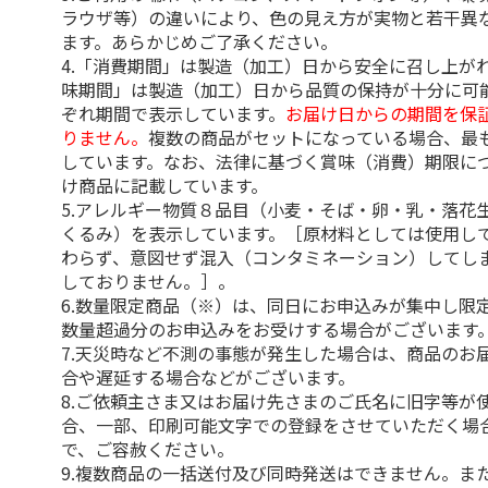
ラウザ等）の違いにより、色の見え方が実物と若干異
ます。あらかじめご了承ください。
4.「消費期間」は製造（加工）日から安全に召し上が
味期間」は製造（加工）日から品質の保持が十分に可
ぞれ期間で表示しています。
お届け日からの期間を保
りません。
複数の商品がセットになっている場合、最
しています。なお、法律に基づく賞味（消費）期限に
け商品に記載しています。
5.アレルギー物質８品目（小麦・そば・卵・乳・落花
くるみ）を表示しています。［原材料としては使用し
わらず、意図せず混入（コンタミネーション）してし
しておりません。］。
6.数量限定商品（※）は、同日にお申込みが集中し限
数量超過分のお申込みをお受けする場合がございます
7.天災時など不測の事態が発生した場合は、商品のお
合や遅延する場合などがございます。
8.ご依頼主さま又はお届け先さまのご氏名に旧字等が
合、一部、印刷可能文字での登録をさせていただく場
で、ご容赦ください。
9.複数商品の一括送付及び同時発送はできません。ま