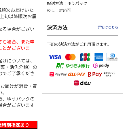
配送方法
ゆうパック
降順次お届けいた
のし
対応可
月上旬以降順次お届
「チョ
＜沼津深海プリン工
【冷凍】三國シェフ
＜お中元＞＜ねんり
決済方法
詳細はこちら
なる場合がござい
ップポ
房＞プレーン・深海
推奨 2種のブリュレ
ん家＞夏限定 ひと
プリンセット
6個セット(クレー
…
くちバーム詰合せ
5.0
（4）
４種
…
さむ場合、また申
下記の決済方法がご利用頂けます。
3,900円
4,320円
3,980円
ことがございま
(送料・税込)
(送料・税込)
(送料・税込)
届けについては、
野菜・活魚介類）の
のでご了承くださ
、お届けが消費・賞
い。
数、ゆうパックの
場合がございます
達時期指定あり