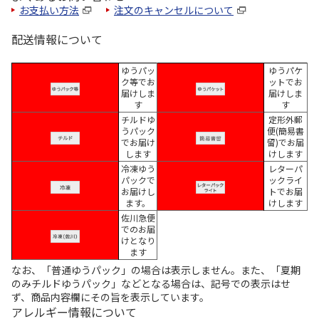
お支払い方法
注文のキャンセルについて
配送情報について
ゆうパッ
ゆうパケ
ク等でお
ットでお
届けしま
届けしま
す
す
チルドゆ
定形外郵
うパック
便(簡易書
でお届け
留)でお届
します
けします
冷凍ゆう
レターパ
パックで
ックライ
お届けし
トでお届
ます。
けします
佐川急便
でのお届
けとなり
ます
なお、「普通ゆうパック」の場合は表示しません。また、「夏期
のみチルドゆうパック」などとなる場合は、記号での表示はせ
ず、商品内容欄にその旨を表示しています。
アレルギー情報について