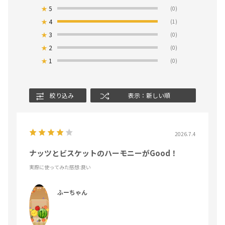
★
5
(0)
★
4
(1)
★
3
(0)
★
2
(0)
★
1
(0)
絞り込み
表示：新しい順
2026.7.4
ナッツとビスケットのハーモニーがGood！
実際に使ってみた感想
:良い
ふーちゃん