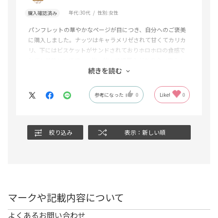
年代:
30代
性別:
女性
購入確認済み
パンフレットの華やかなページが目につき、自分へのご褒美
に購入しました。ナッツはキャラメリゼされて甘くてカリカ
リ、下にはビスケットがサンドされておりホロホロの食感で
とても美味しいです。一枚一枚も結構厚みがあり食べ応えも
続きを読む
あります。コーヒーにもぴったりです。
参考になった
0
Like!
0
絞り込み
表示：新しい順
マークや記載内容について
よくあるお問い合わせ