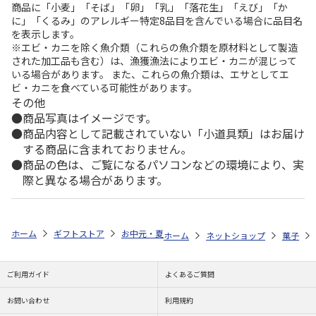
商品に「小麦」「そば」「卵」「乳」「落花生」「えび」「か
に」「くるみ」のアレルギー特定8品目を含んでいる場合に品目名
を表示します。
※エビ・カニを除く魚介類（これらの魚介類を原材料として製造
された加工品も含む）は、漁獲漁法によりエビ・カニが混じって
いる場合があります。 また、これらの魚介類は、エサとしてエ
ビ・カニを食べている可能性があります。
その他
商品写真はイメージです。
商品内容として記載されていない「小道具類」はお届け
する商品に含まれておりません。
商品の色は、ご覧になるパソコンなどの環境により、実
際と異なる場合があります。
ホーム
ギフトストア
お中元・夏ギフト特集 2026
ゆうゆうギフト 
ホーム
ネットショップ
菓子
ご利用ガイド
よくあるご質問
お問い合わせ
利用規約