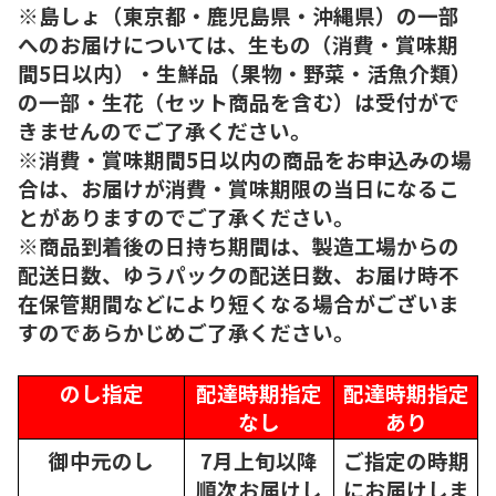
※島しょ（東京都・鹿児島県・沖縄県）の一部
へのお届けについては、生もの（消費・賞味期
間5日以内）・生鮮品（果物・野菜・活魚介類）
の一部・生花（セット商品を含む）は受付がで
きませんのでご了承ください。
※消費・賞味期間5日以内の商品をお申込みの場
合は、お届けが消費・賞味期限の当日になるこ
とがありますのでご了承ください。
※商品到着後の日持ち期間は、製造工場からの
配送日数、ゆうパックの配送日数、お届け時不
在保管期間などにより短くなる場合がございま
すのであらかじめご了承ください。
のし指定
配達時期指定
配達時期指定
なし
あり
御中元のし
7月上旬以降
ご指定の時期
順次
お届けし
にお届けしま