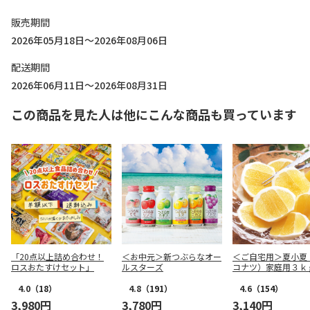
販売期間
2026年05月18日～2026年08月06日
配送期間
2026年06月11日～2026年08月31日
この商品を見た人は他にこんな商品も買っています
「20点以上詰め合わせ！
＜お中元＞新つぶらなオー
＜ご自宅用＞夏小夏
ロスおたすけセット」
ルスターズ
コナツ）家庭用３ｋ
4.0
（18）
4.8
（191）
4.6
（154）
3,980円
3,780円
3,140円