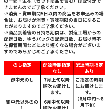
の一部・生花（セット商品を含む）は受付がで
きませんのでご了承ください。
※消費・賞味期間5日以内の商品をお申込みの場
合は、お届けが消費・賞味期限の当日になるこ
とがありますのでご了承ください。
※商品到着後の日持ち期間は、製造工場からの
配送日数、ゆうパックの配送日数、お届け時不
在保管期間などにより短くなる場合がございま
すのであらかじめご了承ください。
のし指定
配達時期指定
配達時期指定
なし
あり
御中元のし
7月上旬以降
ご指定の時期
順次
お届けし
にお届けしま
ます。
す。
（6月中旬～8
御中元以外のの
6月中旬以降
月下旬）
し
順次
お届けし