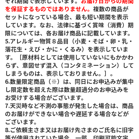
ぞれ期間で表示しています。
お届け日からの期間
を保証するものではありません。
複数の商品が
セットになっている場合、最も短い期間を表示
しています。なお、法律に基づく賞味（消費）期
限については、各お届け商品に記載しています。
5.アレルギー物質８品目（小麦・そば・卵・乳・
落花生・えび・かに・くるみ）を表示していま
す。［原材料としては使用していないにもかかわ
らず、意図せず混入（コンタミネーション）して
しまうものは、表示しておりません。］。
6.数量限定商品（※）は、同日にお申込みが集中
し限定数を超えた際は数量超過分のお申込みを
お受けする場合がございます。
7.天災時など不測の事態が発生した場合は、商品
のお届けができない場合や遅延する場合などが
ございます。
8.ご依頼主さま又はお届け先さまのご氏名に旧字
等が使用されていた場合、一部、印刷可能文字