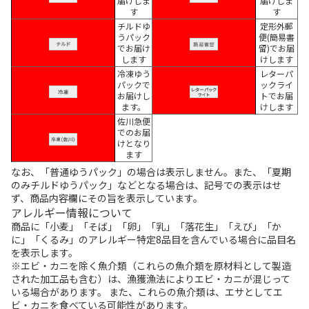
届けしま
届けしま
す
す
チルドゆ
定形外郵
うパック
便(簡易書
でお届け
留)でお届
します
けします
冷凍ゆう
レターパ
パックで
ックライ
お届けし
トでお届
ます。
けします
佐川急便
でのお届
けとなり
ます
なお、「普通ゆうパック」の場合は表示しません。また、「夏期
のみチルドゆうパック」などとなる場合は、記号での表示はせ
ず、商品内容欄にその旨を表示しています。
アレルギー情報について
商品に「小麦」「そば」「卵」「乳」「落花生」「えび」「か
に」「くるみ」のアレルギー特定8品目を含んでいる場合に品目名
を表示します。
※エビ・カニを除く魚介類（これらの魚介類を原材料として製造
された加工品も含む）は、漁獲漁法によりエビ・カニが混じって
いる場合があります。 また、これらの魚介類は、エサとしてエ
ビ・カニを食べている可能性があります。