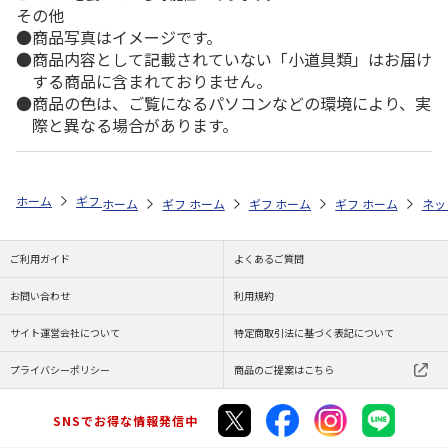
その他
商品写真はイメージです。
商品内容として記載されていない「小道具類」はお届け
する商品に含まれておりません。
商品の色は、ご覧になるパソコンなどの環境により、実
際と異なる場合があります。
ホーム
ギフトストア
お中元・夏ギフト特集 2026
お菓子・スイーツ
ホーム
ギフトストア
ホーム
ギフトストア
お中元・夏ギフト特集 2026
ホーム
ギフトストア
お中元・夏ギフト特集
ホーム
ネッ
お
お
ご利用ガイド
よくあるご質問
お問い合わせ
利用規約
サイト運営会社について
特定商取引法に基づく表記について
プライバシーポリシー
商品のご提案はこちら
SNSでお得な情報発信中