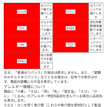
ゆうパッ
ゆうパケ
ク等でお
ットでお
届けしま
届けしま
す
す
チルドゆ
定形外郵
うパック
便(簡易書
でお届け
留)でお届
します
けします
冷凍ゆう
レターパ
パックで
ックライ
お届けし
トでお届
ます。
けします
佐川急便
でのお届
けとなり
ます
なお、「普通ゆうパック」の場合は表示しません。また、「夏期
のみチルドゆうパック」などとなる場合は、記号での表示はせ
ず、商品内容欄にその旨を表示しています。
アレルギー情報について
商品に「小麦」「そば」「卵」「乳」「落花生」「えび」「か
に」「くるみ」のアレルギー特定8品目を含んでいる場合に品目名
を表示します。
※エビ・カニを除く魚介類（これらの魚介類を原材料として製造