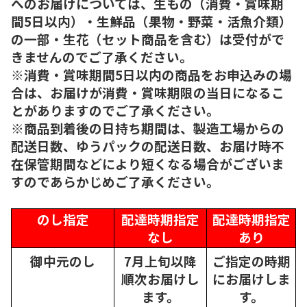
へのお届けについては、生もの（消費・賞味期
間5日以内）・生鮮品（果物・野菜・活魚介類）
の一部・生花（セット商品を含む）は受付がで
きませんのでご了承ください。
※消費・賞味期間5日以内の商品をお申込みの場
合は、お届けが消費・賞味期限の当日になるこ
とがありますのでご了承ください。
※商品到着後の日持ち期間は、製造工場からの
配送日数、ゆうパックの配送日数、お届け時不
在保管期間などにより短くなる場合がございま
すのであらかじめご了承ください。
のし指定
配達時期指定
配達時期指定
なし
あり
御中元のし
7月上旬以降
ご指定の時期
順次
お届けし
にお届けしま
ます。
す。