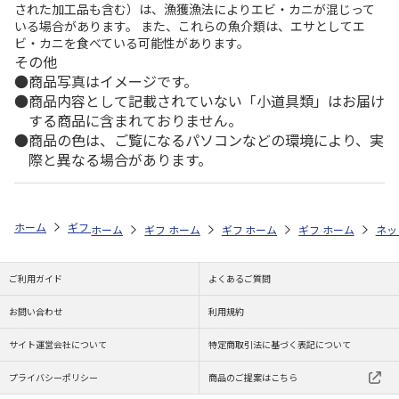
された加工品も含む）は、漁獲漁法によりエビ・カニが混じって
いる場合があります。 また、これらの魚介類は、エサとしてエ
ビ・カニを食べている可能性があります。
その他
商品写真はイメージです。
商品内容として記載されていない「小道具類」はお届け
する商品に含まれておりません。
商品の色は、ご覧になるパソコンなどの環境により、実
際と異なる場合があります。
ホーム
ギフトストア
お中元・夏ギフト特集 2026
お菓子・スイーツ
ホーム
ギフトストア
ホーム
ギフトストア
お中元・夏ギフト特集 2026
ホーム
ギフトストア
お中元・夏ギフト特集
ホーム
ネッ
お
お
ご利用ガイド
よくあるご質問
お問い合わせ
利用規約
サイト運営会社について
特定商取引法に基づく表記について
プライバシーポリシー
商品のご提案はこちら