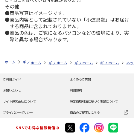
ビ・カニを食べている可能性があります。
その他
商品写真はイメージです。
商品内容として記載されていない「小道具類」はお届け
する商品に含まれておりません。
商品の色は、ご覧になるパソコンなどの環境により、実
際と異なる場合があります。
ホーム
ギフトストア
お中元・夏ギフト特集 2026
お菓子・スイーツ
ホーム
ギフトストア
ホーム
ギフトストア
お中元・夏ギフト特集 2026
ホーム
ギフトストア
お中元・夏ギフト特集
ホーム
ネッ
お
お
ご利用ガイド
よくあるご質問
お問い合わせ
利用規約
サイト運営会社について
特定商取引法に基づく表記について
プライバシーポリシー
商品のご提案はこちら
SNSでお得な情報発信中