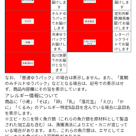
届けしま
届けしま
す
す
チルドゆ
定形外郵
うパック
便(簡易書
でお届け
留)でお届
します
けします
冷凍ゆう
レターパ
パックで
ックライ
お届けし
トでお届
ます。
けします
佐川急便
でのお届
けとなり
ます
なお、「普通ゆうパック」の場合は表示しません。また、「夏期
のみチルドゆうパック」などとなる場合は、記号での表示はせ
ず、商品内容欄にその旨を表示しています。
アレルギー情報について
商品に「小麦」「そば」「卵」「乳」「落花生」「えび」「か
に」「くるみ」のアレルギー特定8品目を含んでいる場合に品目名
を表示します。
※エビ・カニを除く魚介類（これらの魚介類を原材料として製造
された加工品も含む）は、漁獲漁法によりエビ・カニが混じって
いる場合があります。 また、これらの魚介類は、エサとしてエ