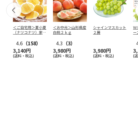
＜ご自宅用＞夏小夏
＜お中元＞山形県産
シャインマスカット
Ｗ
（ナツコナツ）家庭
白桃２ｋｇ
２房
ー
用３ｋｇ
4.6
（158）
4.3
（3）
3,140円
3,980円
3,980円
3
(送料・税込)
(送料・税込)
(送料・税込)
(