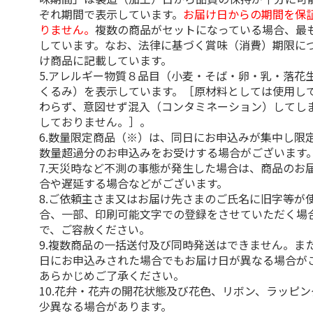
ぞれ期間で表示しています。
お届け日からの期間を保
りません。
複数の商品がセットになっている場合、最
しています。なお、法律に基づく賞味（消費）期限に
け商品に記載しています。
5.アレルギー物質８品目（小麦・そば・卵・乳・落花
くるみ）を表示しています。［原材料としては使用し
わらず、意図せず混入（コンタミネーション）してし
しておりません。］。
6.数量限定商品（※）は、同日にお申込みが集中し限
数量超過分のお申込みをお受けする場合がございます
7.天災時など不測の事態が発生した場合は、商品のお
合や遅延する場合などがございます。
8.ご依頼主さま又はお届け先さまのご氏名に旧字等が
合、一部、印刷可能文字での登録をさせていただく場
で、ご容赦ください。
9.複数商品の一括送付及び同時発送はできません。ま
日にお申込みされた場合でもお届け日が異なる場合が
あらかじめご了承ください。
10.花弁・花卉の開花状態及び花色、リボン、ラッピ
少異なる場合があります。