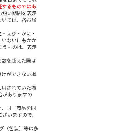
証するものではあ
も短い期間を表示
ついては、各お届
生・えび・かに・
ていないにもかか
まうものは、表示
定数を超えた際は
。
届けができない場
使用されていた場
合がありますの
た、同一商品を同
ございますので、
ング（包装）等は多