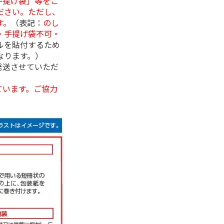
手提げ袋」等をご
ださい。ただし、
す。
（表記：
のし
・手提げ袋不可・
ルを貼付するため
なります。）
発送させていただ
ています。ご協力