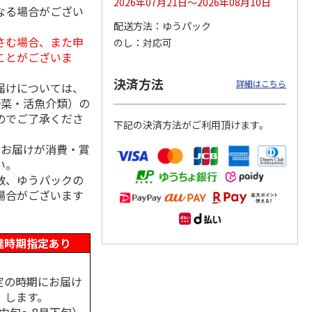
2026年07月21日～2026年08月10日
なる場合がござい
配送方法
ゆうパック
さむ場合、また申
のし
対応可
ことがございま
シャインマスカッ
福島県産 大玉の桃
【糖度１３度以上選
ト Ａ
果】完熟もも 特秀
決済方法
詳細はこちら
品
届けについては、
5.0
（2）
野菜・活魚介類）の
3,980円
3,580円
4,980円
のでご了承くださ
下記の決済方法がご利用頂けます。
(送料・税込)
(送料・税込)
(送料・税込)
、お届けが消費・賞
い。
数、ゆうパックの
場合がございます
達時期指定あり
定の時期にお届け
します。