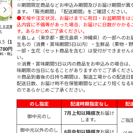
※期間限定商品などお申込み期間及びお届け期間が異
ます。「販売期間」「配送期間」をご確認ください。
●天候や注文状況、お届けまでに祝日・お盆期間をは
込内容に不備等があった場合、お届けに日数がかかる
ＥＢ定期便果物コ
ビッグマスクメロ
夏小夏 家庭用 ３
訳あり黄桃
す。あらかじめご了承ください。
ス
ン ２個入
ｋｇ
※島しょ（東京都・鹿児島県・沖縄県）の一部へのお
4.5
（102）
4.7
（10）
4.6
（26）
生もの（消費・賞味期間5日以内）・生鮮品（果物・
,780円
4,150円
3,140円
3,200円
一部・生花（セット商品を含む）は受付ができません
送料・税込)
(送料・税込)
(送料・税込)
(送料・税込)
い。
※消費・賞味期間5日以内の商品をお申込みの場合は
味期限の当日になることがありますのでご了承くださ
※商品到着後の日持ち期間は、製造工場からの配送日
配送日数、お届け時不在保管期間などにより短くなる
のであらかじめご了承ください。
のし指定
配達時期指定なし
配
7月上旬以降順次
お届け
御中元のし
します。
ご指
御中元以外ののし
6月中旬以降順次
お届け