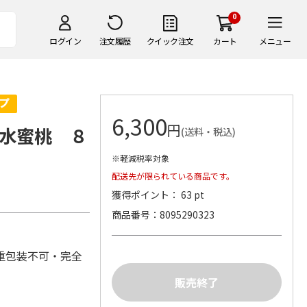
0
ログイン
注文履歴
クイック注文
カート
メニュー
6,300
円
水蜜桃 ８
(送料・税込)
※軽減税率対象
配送先が限られている商品です。
獲得ポイント： 63 pt
商品番号
8095290323
重包装不可・完全
可