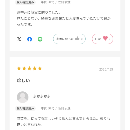
年代:
50代
性別:
女性
購入確認済み
お中元に叔父に贈りました。
見たことない、綺麗なお素麺だと大変喜んでいただけて良か
ったです。
参考になった
0
Like!
0
2026.7.29
珍しい
ふかふかふ
年代:
60代
性別:
女性
購入確認済み
野菜を、使ってる珍しいそうめんと喜んでもらえた。彩りも
良いと言われた。