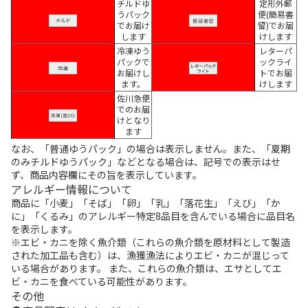
チルドゆ
定形外郵
うパック
便(簡易書
でお届け
留)でお届
します
けします
冷凍ゆう
レターパ
パックで
ックライ
お届けし
トでお届
ます。
けします
佐川急便
でのお届
けとなり
ます
なお、「普通ゆうパック」の場合は表示しません。また、「夏期
のみチルドゆうパック」などとなる場合は、記号での表示はせ
ず、商品内容欄にその旨を表示しています。
アレルギー情報について
商品に「小麦」「そば」「卵」「乳」「落花生」「えび」「か
に」「くるみ」のアレルギー特定8品目を含んでいる場合に品目名
を表示します。
※エビ・カニを除く魚介類（これらの魚介類を原材料として製造
された加工品も含む）は、漁獲漁法によりエビ・カニが混じって
いる場合があります。 また、これらの魚介類は、エサとしてエ
ビ・カニを食べている可能性があります。
その他