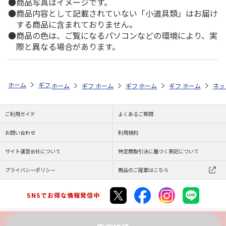
商品写真はイメージです。
商品内容として記載されていない「小道具類」はお届け
する商品に含まれておりません。
商品の色は、ご覧になるパソコンなどの環境により、実
際と異なる場合があります。
ホーム
ギフトストア
お中元・夏ギフト特集 2026
そうめん・麺類
ホーム
ギフトストア
ホーム
ギフトストア
お中元・夏ギフト特集 2026
ホーム
ギフトストア
お中元・夏ギフト特集
ホーム
ネッ
お
そ
ご利用ガイド
よくあるご質問
お問い合わせ
利用規約
サイト運営会社について
特定商取引法に基づく表記について
プライバシーポリシー
商品のご提案はこちら
SNSでお得な情報発信中