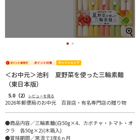
1
2
＜お中元＞池利 夏野菜を使った三輪素麺
（東日本版）
5.0
（2）
レビューを見る
2026年郵便局のお中元 百貨店・有名専門店の贈り物
●商品内容／三輪素麺(白50g×4、カボチャ・トマト・オ
クラ 各50g×2)(木箱入)
●賞味期間／常温で3年6ヵ月