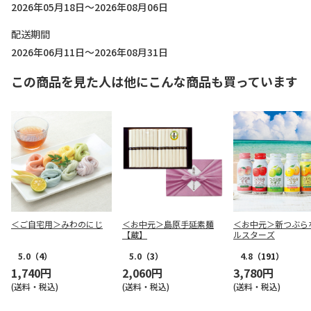
2026年05月18日～2026年08月06日
配送期間
2026年06月11日～2026年08月31日
この商品を見た人は他にこんな商品も買っています
＜ご自宅用＞みわのにじ
＜お中元＞島原手延素麺
＜お中元＞新つぶら
【蔵】
ルスターズ
5.0
（4）
5.0
（3）
4.8
（191）
1,740円
2,060円
3,780円
(送料・税込)
(送料・税込)
(送料・税込)