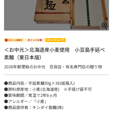
＜お中元＞北海道産小麦使用 小豆島手延べ
素麺（東日本版）
2026年郵便局のお中元 百貨店・有名専門店の贈り物
●商品内容／手延素麺50g×36(紙箱入)
●原料原産地：小麦(北海道産) ※手提げ袋不可
●賞味期間／常温で2年6ヵ月
●アレルギー／「小麦」
●商品提供者：キンダイ製麺(株)