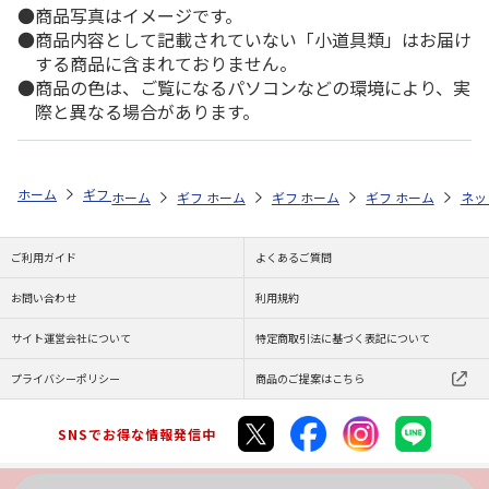
商品写真はイメージです。
商品内容として記載されていない「小道具類」はお届け
する商品に含まれておりません。
商品の色は、ご覧になるパソコンなどの環境により、実
際と異なる場合があります。
ホーム
ギフトストア
お中元・夏ギフト特集 2026
そうめん・麺類
ホーム
ギフトストア
ホーム
ギフトストア
お中元・夏ギフト特集 2026
ホーム
ギフトストア
お中元・夏ギフト特集
ホーム
ネッ
お
そ
ご利用ガイド
よくあるご質問
お問い合わせ
利用規約
サイト運営会社について
特定商取引法に基づく表記について
プライバシーポリシー
商品のご提案はこちら
SNSでお得な情報発信中