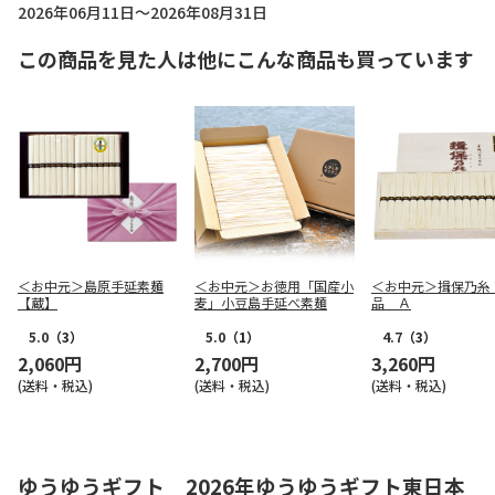
2026年06月11日～2026年08月31日
この商品を見た人は他にこんな商品も買っています
＜お中元＞島原手延素麺
＜お中元＞お徳用「国産小
＜お中元＞揖保乃糸
【蔵】
麦」小豆島手延べ素麺
品 Ａ
5.0
（3）
5.0
（1）
4.7
（3）
2,060円
2,700円
3,260円
(送料・税込)
(送料・税込)
(送料・税込)
ゆうゆうギフト 2026年ゆうゆうギフト東日本