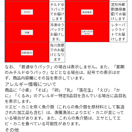
チルドゆ
定形外郵
うパック
便(簡易書
でお届け
留)でお届
します
けします
冷凍ゆう
レターパ
パックで
ックライ
お届けし
トでお届
ます。
けします
佐川急便
でのお届
けとなり
ます
なお、「普通ゆうパック」の場合は表示しません。また、「夏期
のみチルドゆうパック」などとなる場合は、記号での表示はせ
ず、商品内容欄にその旨を表示しています。
アレルギー情報について
商品に「小麦」「そば」「卵」「乳」「落花生」「えび」「か
に」「くるみ」のアレルギー特定8品目を含んでいる場合に品目名
を表示します。
※エビ・カニを除く魚介類（これらの魚介類を原材料として製造
された加工品も含む）は、漁獲漁法によりエビ・カニが混じって
いる場合があります。 また、これらの魚介類は、エサとしてエ
ビ・カニを食べている可能性があります。
その他