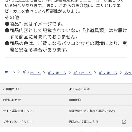
いる場合があります。 また、これらの魚介類は、エサとしてエ
ビ・カニを食べている可能性があります。
その他
商品写真はイメージです。
商品内容として記載されていない「小道具類」はお届け
する商品に含まれておりません。
商品の色は、ご覧になるパソコンなどの環境により、実
際と異なる場合があります。
ホーム
ギフトストア
お中元・夏ギフト特集 2026
お菓子・スイーツ
ホーム
ギフトストア
ホーム
ギフトストア
お中元・夏ギフト特集 2026
ホーム
ギフトストア
お中元・夏ギフト特集
ホーム
ネッ
お
お
ご利用ガイド
よくあるご質問
お問い合わせ
利用規約
サイト運営会社について
特定商取引法に基づく表記について
プライバシーポリシー
商品のご提案はこちら