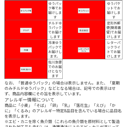
ゆうパッ
ゆうパケ
ク等でお
ットでお
届けしま
届けしま
す
す
チルドゆ
定形外郵
うパック
便(簡易書
でお届け
留)でお届
します
けします
冷凍ゆう
レターパ
パックで
ックライ
お届けし
トでお届
ます。
けします
佐川急便
でのお届
けとなり
ます
なお、「普通ゆうパック」の場合は表示しません。また、「夏期
のみチルドゆうパック」などとなる場合は、記号での表示はせ
ず、商品内容欄にその旨を表示しています。
アレルギー情報について
商品に「小麦」「そば」「卵」「乳」「落花生」「えび」「か
に」「くるみ」のアレルギー特定8品目を含んでいる場合に品目名
を表示します。
※エビ・カニを除く魚介類（これらの魚介類を原材料として製造
された加工品も含む）は、漁獲漁法によりエビ・カニが混じって