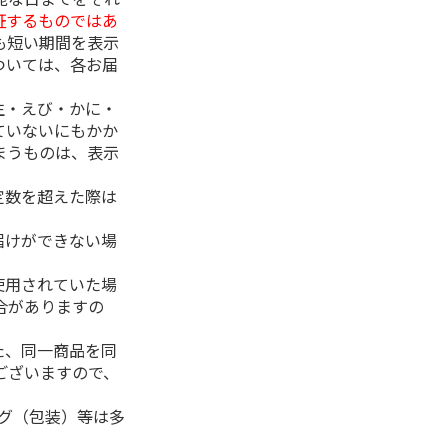
証するものではあ
も短い期間を表示
ついては、各お届
生・えび・かに・
ていないにもかか
まうものは、表示
定数を超えた際は
。
届けができない場
使用されていた場
合がありますの
た、同一商品を同
ございますので、
ング（包装）等は多