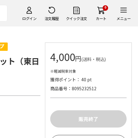
0
ログイン
注文履歴
クイック注文
カート
メニュー
4,000
円
ット（東日
(送料・税込)
※軽減税率対象
獲得ポイント： 40 pt
商品番号
8095232512