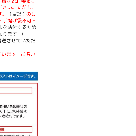
手提げ袋」等をご
ださい。ただし、
す。
（表記：
のし
・手提げ袋不可・
ルを貼付するため
なります。）
発送させていただ
ています。ご協力