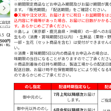
※期間限定商品などお申込み期間及びお届け期間が異
ます。「販売期間」「配送期間」をご確認ください。
●天候や注文状況、お届けまでに祝日・お盆期間をは
込内容に不備等があった場合、お届けに日数がかかる
ご自宅用＞冷茶用
＜お中元＞銘茶詰合
茶農家直送の狭山茶
八女星野産煎
す。あらかじめご了承ください。
ィーバッグセット
せ 合組煎茶山本
詰合せ
むし茶詰合せ
山 煎茶かけがわ
※島しょ（東京都・鹿児島県・沖縄県）の一部へのお
4.5
（2）
5.0
（1）
生もの（消費・賞味期間5日以内）・生鮮品（果物・
,500円
4,300円
2,000円
3,240円
一部・生花（セット商品を含む）は受付ができません
送料・税込)
(送料・税込)
(送料・税込)
(送料・税込)
い。
※消費・賞味期間5日以内の商品をお申込みの場合は
味期限の当日になることがありますのでご了承くださ
※商品到着後の日持ち期間は、製造工場からの配送日
配送日数、お届け時不在保管期間などにより短くなる
のであらかじめご了承ください。
のし指定
配達時期指定なし
配
7月上旬以降順次
お届け
御中元のし
します。
ご指
御中元以外ののし
6月中旬以降順次
お届け