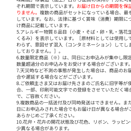
ぞれ期間で表示しています。
お届け日からの期間を保
りません。
複数の商品がセットになっている場合、最
しています。なお、法律に基づく賞味（消費）期限に
け商品に記載しています。
5.アレルギー物質８品目（小麦・そば・卵・乳・落花
くるみ）を表示しています。［原材料としては使用し
わらず、意図せず混入（コンタミネーション）してし
しておりません。］。
6.数量限定商品（※）は、同日にお申込みが集中し限
数量超過分のお申込みをお受けする場合がございます
7.天災時など不測の事態が発生した場合は、商品のお
合や遅延する場合などがございます。
8.ご依頼主さま又はお届け先さまのご氏名に旧字等が
合、一部、印刷可能文字での登録をさせていただく場
で、ご容赦ください。
9.複数商品の一括送付及び同時発送はできません。ま
日にお申込みされた場合でもお届け日が異なる場合が
あらかじめご了承ください。
10.花弁・花卉の開花状態及び花色、リボン、ラッピ
少異なる場合があります。