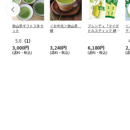
狭山茶ギフト３本セ
＜お中元＞狭山茶
ブレンディ「マイボ
＜
ット
緑
トルスティック 緑
テ
茶」6本入×24箱
5.0
（1）
3,000円
3,240円
6,180円
2
(送料・税込)
(送料・税込)
(送料・税込)
(