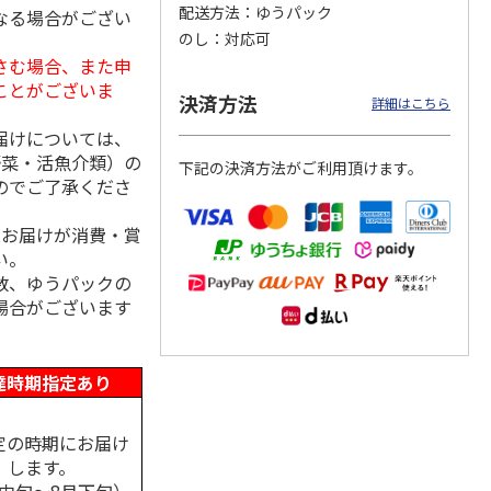
配送方法
ゆうパック
なる場合がござい
のし
対応可
さむ場合、また申
ことがございま
茶・深
金棒茶能登復興ラベ
茶通亭 匠の茶
新茶八十八夜摘みや
決済方法
詳細はこちら
ル3種セット
ぶきた
届けについては、
5.0
（1）
野菜・活魚介類）の
下記の決済方法がご利用頂けます。
2,610円
1,080円
2,050円
のでご了承くださ
(送料・税込)
(送料別・税込)
(送料・税込)
、お届けが消費・賞
い。
数、ゆうパックの
場合がございます
達時期指定あり
定の時期にお届け
します。