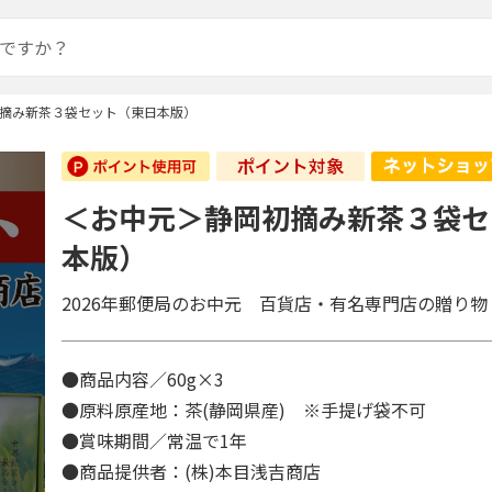
摘み新茶３袋セット（東日本版）
＜お中元＞静岡初摘み新茶３袋セ
本版）
2026年郵便局のお中元 百貨店・有名専門店の贈り物
●商品内容／60g×3
●原料原産地：茶(静岡県産) ※手提げ袋不可
●賞味期間／常温で1年
●商品提供者：(株)本目浅吉商店