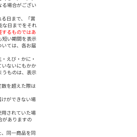
なる場合がござい
れる日まで、「賞
能な日までをそれ
証するものではあ
も短い期間を表示
ついては、各お届
生・えび・かに・
ていないにもかか
まうものは、表示
定数を超えた際は
。
届けができない場
使用されていた場
合がありますの
た、同一商品を同