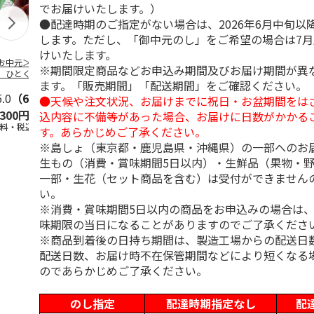
でお届けいたします。）
●配達時期のご指定がない場合は、2026年6月中旬以
します。ただし、「御中元のし」をご希望の場合は7
けいたします。
お中元＞【お徳
【冷凍】北海道 冷
＜お中元＞国産果実
＜お中元＞【
※期間限定商品などお申込み期間及びお届け期間が異
】ひとくちミニ
やしぜんざい 3種6
の新食感くずバー
＜銀座千疋屋
ます。「販売期間」「配送期間」をご確認ください。
ようかん５０個
本セット
万頭＞フルー
東日本
5.0
（6）
…
5.0
（3）
5.0
（3）
＆ど
…
●天候や注文状況、お届けまでに祝日・お盆期間をは
,300円
4,860円
3,400円
4,640円
込内容に不備等があった場合、お届けに日数がかかる
送料・税込)
(送料・税込)
(送料・税込)
(送料・税込)
す。あらかじめご了承ください。
※島しょ（東京都・鹿児島県・沖縄県）の一部へのお
生もの（消費・賞味期間5日以内）・生鮮品（果物・
一部・生花（セット商品を含む）は受付ができません
い。
※消費・賞味期間5日以内の商品をお申込みの場合は
味期限の当日になることがありますのでご了承くださ
※商品到着後の日持ち期間は、製造工場からの配送日
配送日数、お届け時不在保管期間などにより短くなる
のであらかじめご了承ください。
のし指定
配達時期指定なし
配