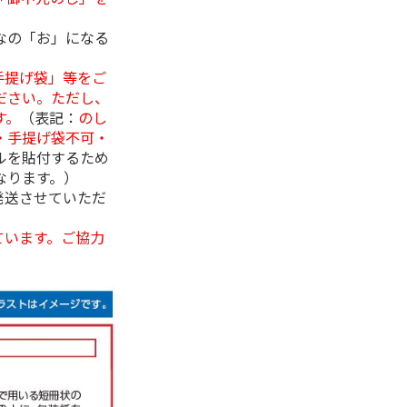
なの「お」になる
手提げ袋」等をご
ださい。ただし、
す。
（表記：
のし
・手提げ袋不可・
ルを貼付するため
なります。）
発送させていただ
ています。ご協力