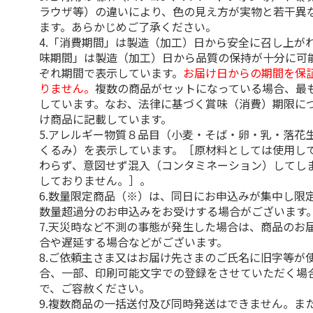
ラウザ等）の違いにより、色の見え方が実物と若干異
ます。あらかじめご了承ください。
4.「消費期間」は製造（加工）日から安全に召し上が
味期間」は製造（加工）日から品質の保持が十分に可
ぞれ期間で表示しています。
お届け日からの期間を保
りません。
複数の商品がセットになっている場合、最
しています。なお、法律に基づく賞味（消費）期限に
け商品に記載しています。
5.アレルギー物質８品目（小麦・そば・卵・乳・落花
くるみ）を表示しています。［原材料としては使用し
わらず、意図せず混入（コンタミネーション）してし
しておりません。］。
6.数量限定商品（※）は、同日にお申込みが集中し限
数量超過分のお申込みをお受けする場合がございます
7.天災時など不測の事態が発生した場合は、商品のお
合や遅延する場合などがございます。
8.ご依頼主さま又はお届け先さまのご氏名に旧字等が
合、一部、印刷可能文字での登録をさせていただく場
で、ご容赦ください。
9.複数商品の一括送付及び同時発送はできません。ま