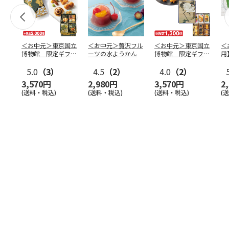
＜お中元＞東京国立
＜お中元＞贅沢フル
＜お中元＞東京国立
＜
博物館 限定ギフ
ーツの水ようかん
博物館 限定ギフ
用
ト 麻布かりんと
ト がんこ職人 鶴
水
八橋蒔
5.0
（3）
…
4.5
（2）
図 吉
4.0
（2）
…
（
3,570円
2,980円
3,570円
2
(送料・税込)
(送料・税込)
(送料・税込)
(