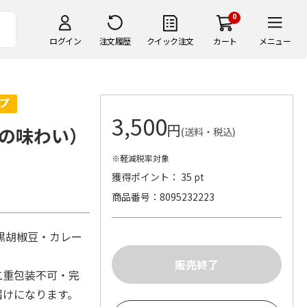
0
ログイン
注文履歴
クイック注文
カート
メニュー
3,500
円
の味わい）
(送料・税込)
※軽減税率対象
獲得ポイント： 35 pt
。
商品番号
8095232223
黒胡椒豆・カレー
二重包装不可・完
お届けになります。