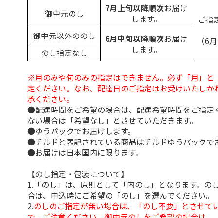
7月上旬以降順次
お届け
御中元のし
します。
ご指
御中元以外ののし
6月中旬以降順次
お届け
（6
します。
のし指定なし
※月のみや旬のみの指定はできません。必ず「月」と
定ください。なお、配達日のご指定はお受けいたしか
承ください。
●配達時間をご希望の場合は、配達希望時間をご指定
ない場合は「希望なし」とさせていただきます。
●ゆうパックでお届けします。
●チルドと表記されている商品はチルドゆうパックで
●お届けは日本国内に限ります。
【のし指定・包装について】
1.「のし」は、原則として「内のし」となります。の
合は、申込時にご希望の「のし」を選んでください。
2.
のしのご指定が無い場合は、「のし不要」とさせて
で、ご注意ください。御中元のしをご希望の場合は、