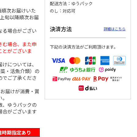
配送方法
ゆうパック
降順次お届けいた
のし
対応可
月上旬以降順次お届
冷凍】
＜お中元＞江戸日本
＜お中元＞ななこ
＜お中元＞菓匠 清
決済方法
詳細はこちら
なる場合がござい
×花園
橋よもぎ草餅１６個
夏
閑院 葛水ようか
ツ大福
入
ん・抹茶わらび餅詰
4.0
（1）
4.5
（2）
合せ（
…
さむ場合、また申
下記の決済方法がご利用頂けます。
2,000円
2,160円
3,990円
ことがございま
(送料・税込)
(送料・税込)
(送料・税込)
届けについては、
野菜・活魚介類）の
のでご了承くださ
、お届けが消費・賞
い。
数、ゆうパックの
場合がございます
達時期指定あり