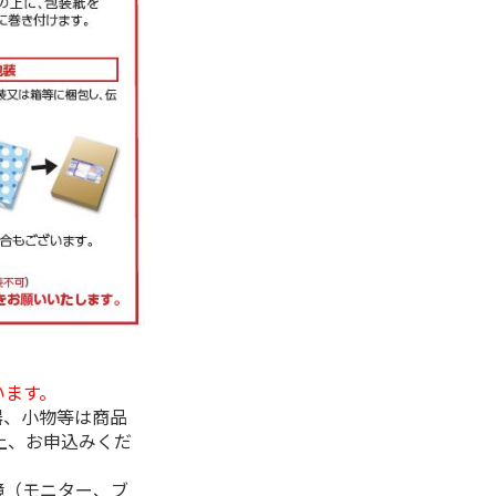
います。
器、小物等は商品
上、お申込みくだ
境（モニター、ブ