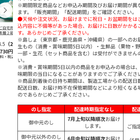
※期間限定商品などお申込み期間及びお届け期間が異
ます。「販売期間」「配送期間」をご確認ください。
●天候や注文状況、お届けまでに祝日・お盆期間をは
込内容に不備等があった場合、お届けに日数がかかる
ご自宅用＞島原手
＜お中元＞島原手延
＜お中元＞お徳用
＜ご自宅用＞
す。あらかじめご了承ください。
素麺２箱・黒ごま
素麺３ｋｇ【古（ひ
「国産小麦」小豆島
延素麺２ｋｇ
１箱詰合せ
ね）】
手延べ素麺
（ひね）】
※島しょ（東京都・鹿児島県・沖縄県）の一部へのお
4.5
（2）
5.0
（2）
5.0
（1）
4.5
（2）
生もの（消費・賞味期間5日以内）・生鮮品（果物・
,730円
3,980円
2,700円
2,940円
一部・生花（セット商品を含む）は受付ができません
送料・税込)
(送料・税込)
(送料・税込)
(送料・税込)
い。
※消費・賞味期間5日以内の商品をお申込みの場合は
味期限の当日になることがありますのでご了承くださ
※商品到着後の日持ち期間は、製造工場からの配送日
配送日数、お届け時不在保管期間などにより短くなる
のであらかじめご了承ください。
のし指定
配達時期指定なし
配
7月上旬以降順次
お届け
御中元のし
します。
ご指
御中元以外ののし
6月中旬以降順次
お届け