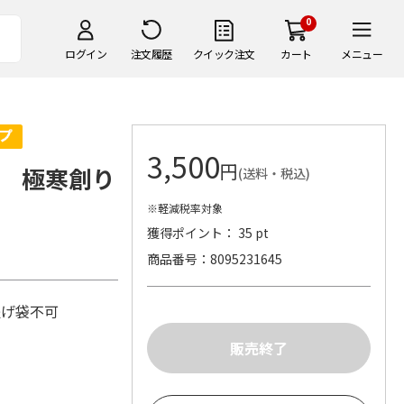
0
ログイン
注文履歴
クイック注文
カート
メニュー
3,500
円
 極寒創り
(送料・税込)
※軽減税率対象
獲得ポイント： 35 pt
商品番号
8095231645
手提げ袋不可