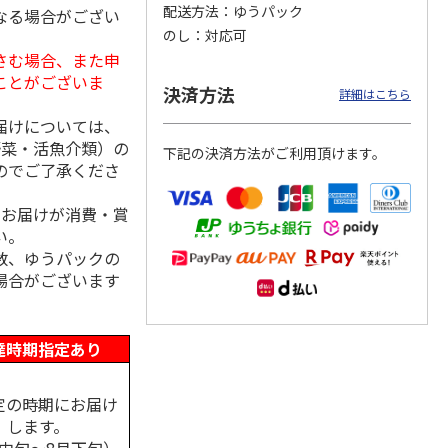
配送方法
ゆうパック
なる場合がござい
のし
対応可
さむ場合、また申
ことがございま
島原手
国産熟成 おいしい
＜お中元＞三輪素
三輪素麺 正倉院文
決済方法
詳細はこちら
【古
三輪そうめん 光射
麺 誉 Ｂ
様パッケージ細麺
す
白髭
届けについては、
5.0
（1）
4.0
（1）
野菜・活魚介類）の
下記の決済方法がご利用頂けます。
3,240円
2,950円
4,200円
のでご了承くださ
(送料・税込)
(送料・税込)
(送料・税込)
、お届けが消費・賞
い。
数、ゆうパックの
場合がございます
達時期指定あり
定の時期にお届け
します。