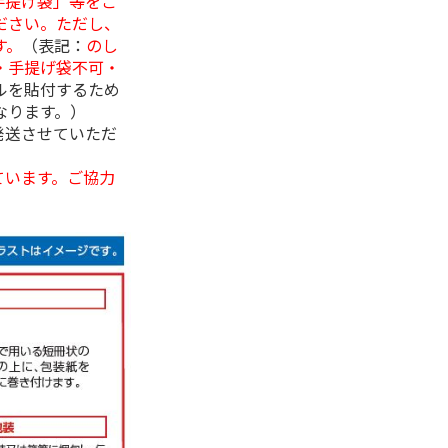
手提げ袋」等をご
ださい。ただし、
す。
（表記：
のし
・手提げ袋不可・
ルを貼付するため
なります。）
発送させていただ
ています。ご協力