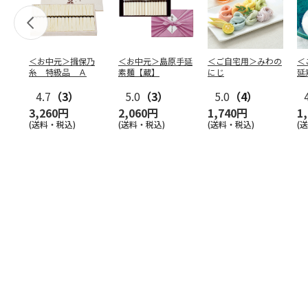
＜お中元＞揖保乃
＜お中元＞島原手延
＜ご自宅用＞みわの
＜
糸 特級品 Ａ
素麺【蔵】
にじ
延
麺
4.7
（3）
5.0
（3）
5.0
（4）
3,260円
2,060円
1,740円
1
(送料・税込)
(送料・税込)
(送料・税込)
(