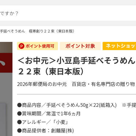
手延べそうめん 極寒創り２２束（東日本版）
＜お中元＞小豆島手延べそうめん
２２束（東日本版）
2026年郵便局のお中元 百貨店・有名専門店の贈り物
●商品内容／手延べそうめん50g×22(紙箱入) ※
●賞味期間／常温で1年6ヵ月
●アレルギー／「小麦」
●商品提供者：創麺屋(株)