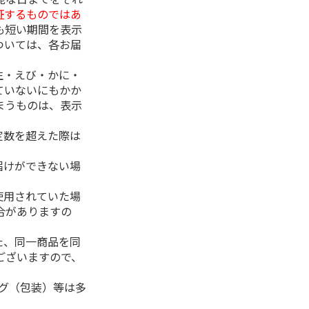
証するものではあ
も短い期間を表示
ついては、各お届
生・えび・かに・
ていないにもかか
まうものは、表示
定数を超えた際は
。
届けができない場
使用されていた場
合がありますの
た、同一商品を同
ございますので、
ング（包装）等は多