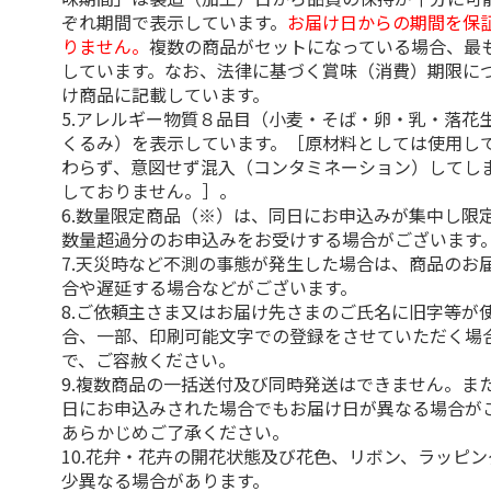
ぞれ期間で表示しています。
お届け日からの期間を保
りません。
複数の商品がセットになっている場合、最
しています。なお、法律に基づく賞味（消費）期限に
け商品に記載しています。
5.アレルギー物質８品目（小麦・そば・卵・乳・落花
くるみ）を表示しています。［原材料としては使用し
わらず、意図せず混入（コンタミネーション）してし
しておりません。］。
6.数量限定商品（※）は、同日にお申込みが集中し限
数量超過分のお申込みをお受けする場合がございます
7.天災時など不測の事態が発生した場合は、商品のお
合や遅延する場合などがございます。
8.ご依頼主さま又はお届け先さまのご氏名に旧字等が
合、一部、印刷可能文字での登録をさせていただく場
で、ご容赦ください。
9.複数商品の一括送付及び同時発送はできません。ま
日にお申込みされた場合でもお届け日が異なる場合が
あらかじめご了承ください。
10.花弁・花卉の開花状態及び花色、リボン、ラッピ
少異なる場合があります。