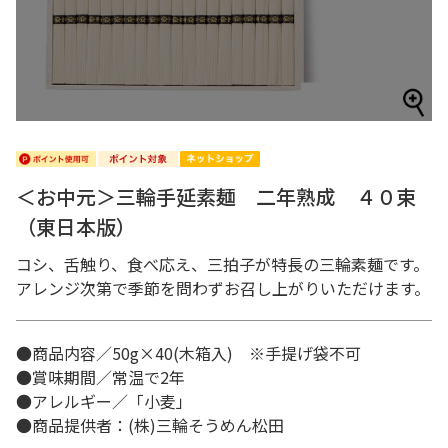
＜お中元＞三輪手延素麺 二年熟成 ４０束
（東日本版）
コシ、舌触り、食べ応え、三拍子が特長の三輪素麺です。
アレンジ次第で季節を問わずお召し上がりいただけます。
●商品内容／50g×40(木箱入) ※手提げ袋不可
●賞味期間／常温で2年
●アレルギー／「小麦」
●商品提供者：(株)三輪そうめん松田