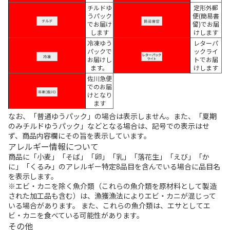
チルドゆ
定形外郵
うパック
便(簡易書
でお届け
留)でお届
します
けします
冷凍ゆう
レターパ
パックで
ックライ
お届けし
トでお届
ます。
けします
佐川急便
でのお届
けとなり
ます
なお、「普通ゆうパック」の場合は表示しません。また、「夏期
のみチルドゆうパック」などとなる場合は、記号での表示はせ
ず、商品内容欄にその旨を表示しています。
アレルギー情報について
商品に「小麦」「そば」「卵」「乳」「落花生」「えび」「か
に」「くるみ」のアレルギー特定8品目を含んでいる場合に品目名
を表示します。
※エビ・カニを除く魚介類（これらの魚介類を原材料として製造
された加工品も含む）は、漁獲漁法によりエビ・カニが混じって
いる場合があります。 また、これらの魚介類は、エサとしてエ
ビ・カニを食べている可能性があります。
その他