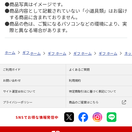
商品写真はイメージです。
商品内容として記載されていない「小道具類」はお届け
する商品に含まれておりません。
商品の色は、ご覧になるパソコンなどの環境により、実
際と異なる場合があります。
ホーム
ギフトストア
お中元・夏ギフト特集 2026
そうめん・麺類
ホーム
ギフトストア
ホーム
ギフトストア
お中元・夏ギフト特集 2026
ホーム
ギフトストア
お中元・夏ギフト特集
ホーム
ネッ
お
そ
ご利用ガイド
よくあるご質問
お問い合わせ
利用規約
サイト運営会社について
特定商取引法に基づく表記について
プライバシーポリシー
商品のご提案はこちら
SNSでお得な情報発信中