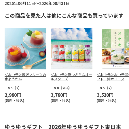
2026年06月11日～2026年08月31日
この商品を見た人は他にこんな商品も買っています
＜お中元＞贅沢フルーツの
＜お中元＞新つぶらなオー
＜お中元＞お中元選
水ようかん
ルスターズ
フト 錦木コース
4.5
（2）
4.8
（204）
4.5
（2）
2,980円
3,780円
3,520円
(送料・税込)
(送料・税込)
(送料・税込)
ゆうゆうギフト 2026年ゆうゆうギフト東日本