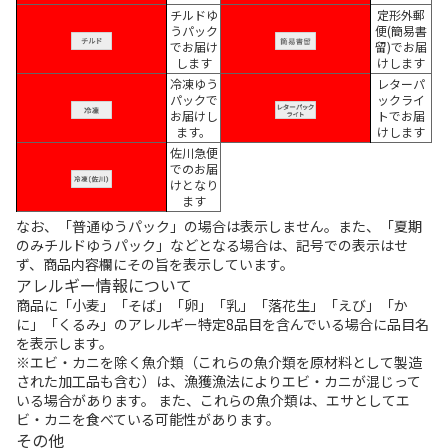
チルドゆ
定形外郵
うパック
便(簡易書
でお届け
留)でお届
します
けします
冷凍ゆう
レターパ
パックで
ックライ
お届けし
トでお届
ます。
けします
佐川急便
でのお届
けとなり
ます
なお、「普通ゆうパック」の場合は表示しません。また、「夏期
のみチルドゆうパック」などとなる場合は、記号での表示はせ
ず、商品内容欄にその旨を表示しています。
アレルギー情報について
商品に「小麦」「そば」「卵」「乳」「落花生」「えび」「か
に」「くるみ」のアレルギー特定8品目を含んでいる場合に品目名
を表示します。
※エビ・カニを除く魚介類（これらの魚介類を原材料として製造
された加工品も含む）は、漁獲漁法によりエビ・カニが混じって
いる場合があります。 また、これらの魚介類は、エサとしてエ
ビ・カニを食べている可能性があります。
その他