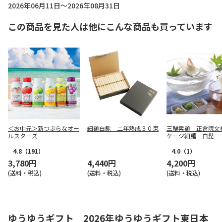
2026年06月11日～2026年08月31日
この商品を見た人は他にこんな商品も買っています
＜お中元＞新つぶらなオー
細麺白髭 二年熟成３０束
三輪素麺 正倉院文
ルスターズ
ケージ細麺 白髭
4.8
（191）
4.0
（1）
3,780円
4,440円
4,200円
(送料・税込)
(送料・税込)
(送料・税込)
ゆうゆうギフト 2026年ゆうゆうギフト東日本