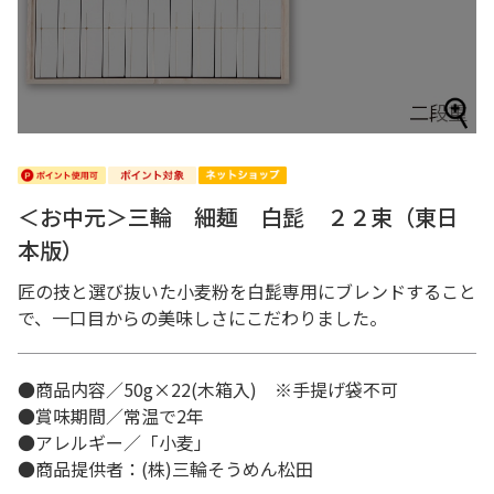
＜お中元＞三輪 細麺 白髭 ２２束（東日
本版）
匠の技と選び抜いた小麦粉を白髭専用にブレンドすること
で、一口目からの美味しさにこだわりました。
●商品内容／50g×22(木箱入) ※手提げ袋不可
●賞味期間／常温で2年
●アレルギー／「小麦」
●商品提供者：(株)三輪そうめん松田