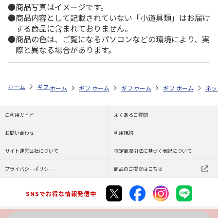
商品写真はイメージです。
商品内容として記載されていない「小道具類」はお届け
する商品に含まれておりません。
商品の色は、ご覧になるパソコンなどの環境により、実
際と異なる場合があります。
ホーム
ギフトストア
お中元・夏ギフト特集 2026
そうめん・麺類
ホーム
ギフトストア
ホーム
ギフトストア
お中元・夏ギフト特集 2026
ホーム
ギフトストア
お中元・夏ギフト特集
ホーム
ネッ
お
そ
ご利用ガイド
よくあるご質問
お問い合わせ
利用規約
サイト運営会社について
特定商取引法に基づく表記について
プライバシーポリシー
商品のご提案はこちら
SNSでお得な情報発信中