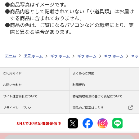
商品写真はイメージです。
商品内容として記載されていない「小道具類」はお届け
する商品に含まれておりません。
商品の色は、ご覧になるパソコンなどの環境により、実
際と異なる場合があります。
ホーム
ギフトストア
お中元・夏ギフト特集 2026
そうめん・麺類
ホーム
ギフトストア
ホーム
ギフトストア
お中元・夏ギフト特集 2026
ホーム
ギフトストア
お中元・夏ギフト特集
ホーム
ネッ
お
そ
ご利用ガイド
よくあるご質問
お問い合わせ
利用規約
サイト運営会社について
特定商取引法に基づく表記について
プライバシーポリシー
商品のご提案はこちら
SNSでお得な情報発信中