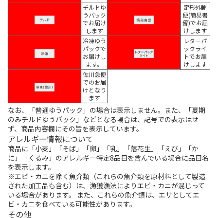
チルドゆ
定形外郵
うパック
便(簡易書
でお届け
留)でお届
します
けします
冷凍ゆう
レターパ
パックで
ックライ
お届けし
トでお届
ます。
けします
佐川急便
でのお届
けとなり
ます
なお、「普通ゆうパック」の場合は表示しません。また、「夏期
のみチルドゆうパック」などとなる場合は、記号での表示はせ
ず、商品内容欄にその旨を表示しています。
アレルギー情報について
商品に「小麦」「そば」「卵」「乳」「落花生」「えび」「か
に」「くるみ」のアレルギー特定8品目を含んでいる場合に品目名
を表示します。
※エビ・カニを除く魚介類（これらの魚介類を原材料として製造
された加工品も含む）は、漁獲漁法によりエビ・カニが混じって
いる場合があります。 また、これらの魚介類は、エサとしてエ
ビ・カニを食べている可能性があります。
その他