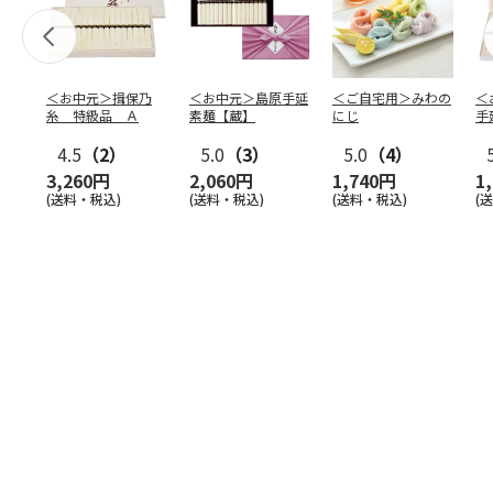
＜お中元＞揖保乃
＜お中元＞島原手延
＜ご自宅用＞みわの
＜
糸 特級品 Ａ
素麺【蔵】
にじ
手
束
4.5
（2）
5.0
（3）
5.0
（4）
3,260円
2,060円
1,740円
1
(送料・税込)
(送料・税込)
(送料・税込)
(