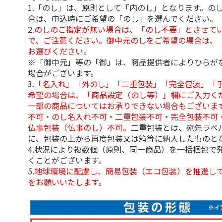
1.「のし」は、原則として「内のし」となります。の
合は、申込時にご希望の「のし」を選んでください。
2.
のしのご指定が無い場合は、「のし不要」とさせて
で、ご注意ください。御中元のしをご希望の場合は、
お選びください。
※「御中元」等の「御」は、商品提供者によりひらが
場合がございます。
3.
「名入れ」「外のし」「二重包装」「完全包装」「
希望の場合は、「商品設定（のし等）」欄にご入力く
一部の商品についてはお承りできない場合もございま
不可・のし名入れ不可・二重包装不可・完全包装不可
仏事包装（仏事のし）不可。
二重包装とは、宛先ラベ
に、包装の上から再度包装又は箱等に納入したものと
4.状況により複数個（原則、同一商品）を一括梱包で
くことがございます。
5.
地球環境に配慮し、簡易包装（エコ包装）を推進し
をお願いいたします。