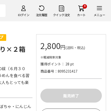
0
ログイン
注文履歴
クイック注文
カート
メニュー
2,800
円
り×２箱
(送料・税込)
※軽減税率対象
獲得ポイント： 28 pt
の祓（６月３０
商品番号
8095231417
うめんを食べる習
大人もとっても楽
かぼちゃ・にんじん