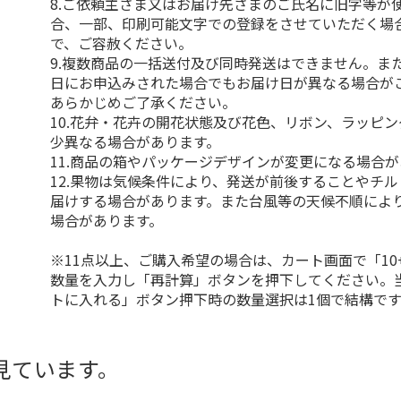
8.ご依頼主さま又はお届け先さまのご氏名に旧字等が
合、一部、印刷可能文字での登録をさせていただく場
で、ご容赦ください。
9.複数商品の一括送付及び同時発送はできません。ま
日にお申込みされた場合でもお届け日が異なる場合が
あらかじめご了承ください。
10.花弁・花卉の開花状態及び花色、リボン、ラッピ
少異なる場合があります。
11.商品の箱やパッケージデザインが変更になる場合
12.果物は気候条件により、発送が前後することやチ
届けする場合があります。また台風等の天候不順によ
場合があります。
※11点以上、ご購入希望の場合は、カート画面で「10
数量を入力し「再計算」ボタンを押下してください。
トに入れる」ボタン押下時の数量選択は1個で結構です
見ています。