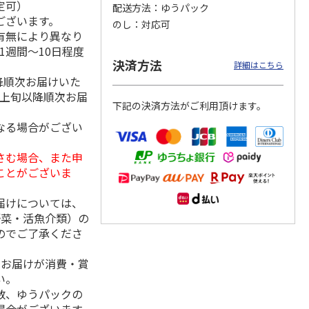
定可）
配送方法
ゆうパック
ございます。
のし
対応可
有無により異なり
1週間～10日程度
延そう
＜お中元＞手延素
＜お中元＞池利 夏
＜ご自宅用＞島原手
決済方法
詳細はこちら
糸 特
麺 揖保乃糸 金
野菜を使った三輪素
延素麺２箱・黒ごま
降順次お届けいた
版）
帯 熟成麺（東日本
麺（東日本版）
麺１箱詰合せ
月上旬以降順次お届
版）
5.0
（1）
5.0
（2）
4.5
（2）
下記の決済方法がご利用頂けます。
5,980円
2,360円
1,730円
なる場合がござい
(送料・税込)
(送料・税込)
(送料・税込)
さむ場合、また申
ことがございま
届けについては、
野菜・活魚介類）の
のでご了承くださ
、お届けが消費・賞
い。
数、ゆうパックの