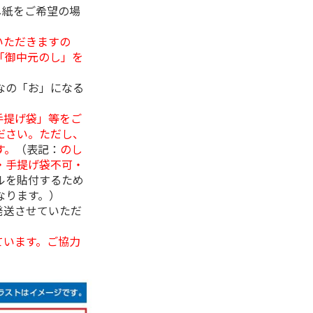
し紙をご希望の場
いただきますの
「御中元のし」を
なの「お」になる
手提げ袋」等をご
ださい。ただし、
す。
（表記：
のし
・手提げ袋不可・
ルを貼付するため
なります。）
発送させていただ
ています。ご協力