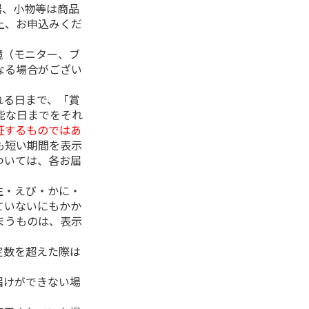
器、小物等は商品
上、お申込みくだ
境（モニター、ブ
なる場合がござい
れる日まで、「賞
能な日までをそれ
証するものではあ
も短い期間を表示
ついては、各お届
生・えび・かに・
ていないにもかか
まうものは、表示
定数を超えた際は
。
届けができない場