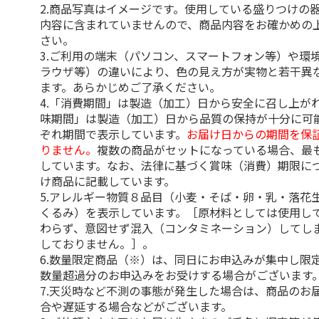
2.商品写真はイメージです。使用している盛りつけの
内容に含まれていませんので、商品内容をお確かめの
さい。
3.ご利用の端末（パソコン、スマートフォン等）や環
ラウザ等）の違いにより、色の見え方が実物と若干異
ます。あらかじめご了承ください。
4.「消費期間」は製造（加工）日から安全に召し上が
味期間」は製造（加工）日から品質の保持が十分に可
ぞれ期間で表示しています。
お届け日からの期間を保
りません。
複数の商品がセットになっている場合、最
しています。なお、法律に基づく賞味（消費）期限に
け商品に記載しています。
5.アレルギー物質８品目（小麦・そば・卵・乳・落花
くるみ）を表示しています。［原材料としては使用し
わらず、意図せず混入（コンタミネーション）してし
しておりません。］。
6.数量限定商品（※）は、同日にお申込みが集中し限
数量超過分のお申込みをお受けする場合がございます
7.天災時など不測の事態が発生した場合は、商品のお
合や遅延する場合などがございます。