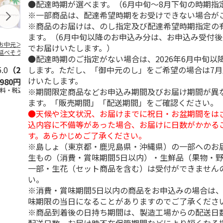
●配達時期が選べます。（6月中旬～8月下旬の時期指
※一部商品は、配達希望時期をお受けできない場合が
※商品のお届けは、のし指定及び配達希望時期指定の
ます。（6月中旬以降のお申込み分は、お申込み受付後
お中元＞「金賞」
＜お中元＞三輪 夏
＜お中元＞手延素
＜お中元＞手
でお届けいたします。）
延べそうめん１０
越そうめん祭り（東
麺 揖保乃糸 金
めん 揖保乃
●配達時期のご指定がない場合は、2026年6月中旬以
（東日本版）
日本版）
帯 熟成麺（東日本
級品（東日本
します。ただし、「御中元のし」をご希望の場合は7
5.0
（2）
5.0
（2）
版）
4.0
（1）
けいたします。
,980円
2,100円
3,980円
3,150円
※期間限定商品などお申込み期間及びお届け期間が異
送料・税込)
(送料・税込)
(送料・税込)
(送料・税込)
ます。「販売期間」「配送期間」をご確認ください。
●天候や注文状況、お届けまでに祝日・お盆期間をは
込内容に不備等があった場合、お届けに日数がかかる
す。あらかじめご了承ください。
※島しょ（東京都・鹿児島県・沖縄県）の一部へのお
生もの（消費・賞味期間5日以内）・生鮮品（果物・
一部・生花（セット商品を含む）は受付ができません
い。
※消費・賞味期間5日以内の商品をお申込みの場合は
味期限の当日になることがありますのでご了承くださ
※商品到着後の日持ち期間は、製造工場からの配送日