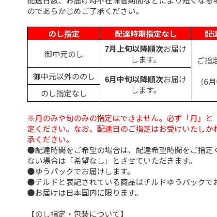
配送日数、お届け時不在保管期間などにより短くなる
のであらかじめご了承ください。
のし指定
配達時期指定なし
配
7月上旬以降順次
お届け
御中元のし
します。
ご指
御中元以外ののし
6月中旬以降順次
お届け
（6
します。
のし指定なし
※月のみや旬のみの指定はできません。必ず「月」と
定ください。なお、配達日のご指定はお受けいたしか
承ください。
●配達時間をご希望の場合は、配達希望時間をご指定
ない場合は「希望なし」とさせていただきます。
●ゆうパックでお届けします。
●チルドと表記されている商品はチルドゆうパックで
●お届けは日本国内に限ります。
【のし指定・包装について】