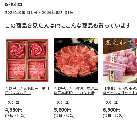
配送期間
2026年06月11日～2026年08月31日
この商品を見た人は他にこんな商品も買っています
＜お中元＞黒毛和牛 焼肉
＜お中元＞【冷凍】鹿児島
【冷凍】黒毛和牛 A
用（はなもり）
県産黒毛和牛 カタ肉焼肉
食べ比べ４種セット4
用（６２０ｇ）
5.0
（1）
5.0
（1）
5.0
（1）
4,980円
5,800円
6,500円
(送料・税込)
(送料・税込)
(送料・税込)