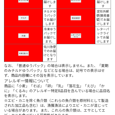
届けしま
届けしま
す
す
チルドゆ
定形外郵
うパック
便(簡易書
でお届け
留)でお届
します
けします
冷凍ゆう
レターパ
パックで
ックライ
お届けし
トでお届
ます。
けします
佐川急便
でのお届
けとなり
ます
なお、「普通ゆうパック」の場合は表示しません。また、「夏期
のみチルドゆうパック」などとなる場合は、記号での表示はせ
ず、商品内容欄にその旨を表示しています。
アレルギー情報について
商品に「小麦」「そば」「卵」「乳」「落花生」「えび」「か
に」「くるみ」のアレルギー特定8品目を含んでいる場合に品目名
を表示します。
※エビ・カニを除く魚介類（これらの魚介類を原材料として製造
された加工品も含む）は、漁獲漁法によりエビ・カニが混じって
いる場合があります。 また、これらの魚介類は、エサとしてエ