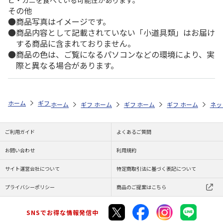
ビ・カニを食べている可能性があります。
その他
商品写真はイメージです。
商品内容として記載されていない「小道具類」はお届け
する商品に含まれておりません。
商品の色は、ご覧になるパソコンなどの環境により、実
際と異なる場合があります。
ホーム
ギフトストア
お中元・夏ギフト特集 2026
ハム・お肉
＜
ホーム
ギフトストア
ホーム
ギフトストア
お中元・夏ギフト特集 2026
ホーム
ギフトストア
お中元・夏ギフト特集
ホーム
ネッ
お
ハ
ご利用ガイド
よくあるご質問
お問い合わせ
利用規約
サイト運営会社について
特定商取引法に基づく表記について
プライバシーポリシー
商品のご提案はこちら
SNSでお得な情報発信中