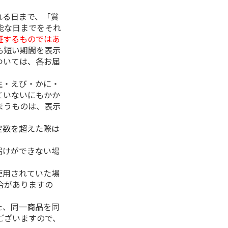
れる日まで、「賞
能な日までをそれ
証するものではあ
も短い期間を表示
ついては、各お届
生・えび・かに・
ていないにもかか
まうものは、表示
定数を超えた際は
。
届けができない場
使用されていた場
合がありますの
た、同一商品を同
ございますので、