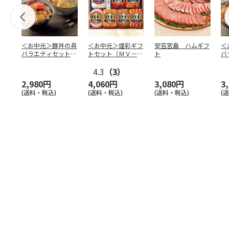
＜お中元＞豚丼の具
＜お中元＞煌彩ギフ
安芸宮島 ハムギフ
＜
バラエティセット
トセット（ＭＶ－５
ト
バ
「桜」
０７）
「
4.3
（3）
2,980円
4,060円
3,080円
3
(送料・税込)
(送料・税込)
(送料・税込)
(