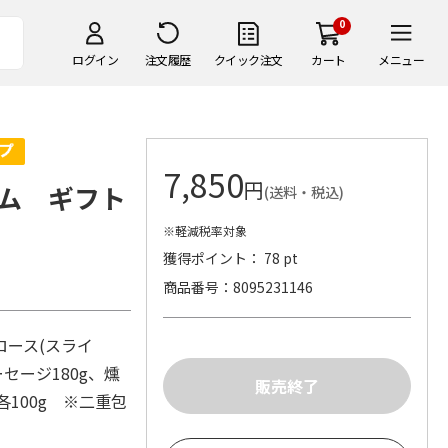
0
ログイン
注文履歴
クイック注文
カート
メニュー
7,850
円
ム ギフト
(送料・税込)
※軽減税率対象
獲得ポイント： 78 pt
商品番号
8095231146
ロース(スライ
セージ180g、燻
100g ※二重包