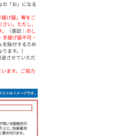
なの「お」になる
手提げ袋」等をご
ださい。ただし、
す。
（表記：
のし
・手提げ袋不可・
ルを貼付するため
なります。）
発送させていただ
ています。ご協力