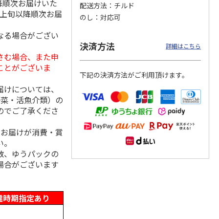
降順次お届けいた
配送方法
チルド
月上旬以降順次お届
のし
対応可
なる場合がござい
まがた
＜お中元＞＜帯広
＜お中元＞モクモ
【冷凍】北海道直送
決済方法
詳細はこちら
そ漬７
豚丼一番＞特上豚丼
ク 原形ベーコンと
北海道帯広の繁盛
さむ場合、また申
の具３種セット
ソーセージセット
店 豚丼6食セット
ことがございま
下記の決済方法がご利用頂けます。
4,980円
3,240円
3,980円
届けについては、
(送料・税込)
(送料・税込)
(送料別・税込)
野菜・活魚介類）の
のでご了承くださ
、お届けが消費・賞
い。
数、ゆうパックの
場合がございます
達時期指定あり