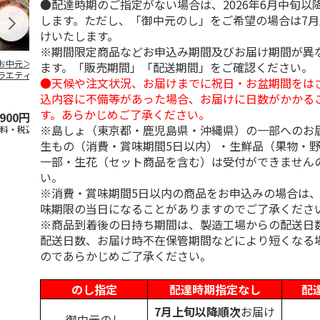
●配達時期のご指定がない場合は、2026年6月中旬以
します。ただし、「御中元のし」をご希望の場合は7
けいたします。
※期間限定商品などお申込み期間及びお届け期間が異
お中元＞豚丼の具
＜お中元＞【冷凍】
＜お中元＞やまがた
＜お中元＞や
ます。「販売期間」「配送期間」をご確認ください。
ラエティセット
６種類のお肉ソムリ
雪豚ロースみそ漬７
雪豚ロースみ
●天候や注文状況、お届けまでに祝日・お盆期間をは
菊」
エアソートＢＯＸ
０ｇ×６
０ｇ×５
込内容に不備等があった場合、お届けに日数がかかる
5.0
（1）
す。あらかじめご了承ください。
,900円
5,980円
3,780円
3,240円
※島しょ（東京都・鹿児島県・沖縄県）の一部へのお
送料・税込)
(送料・税込)
(送料・税込)
(送料・税込)
生もの（消費・賞味期間5日以内）・生鮮品（果物・
一部・生花（セット商品を含む）は受付ができません
い。
※消費・賞味期間5日以内の商品をお申込みの場合は
味期限の当日になることがありますのでご了承くださ
※商品到着後の日持ち期間は、製造工場からの配送日
配送日数、お届け時不在保管期間などにより短くなる
のであらかじめご了承ください。
のし指定
配達時期指定なし
配
7月上旬以降順次
お届け
御中元のし