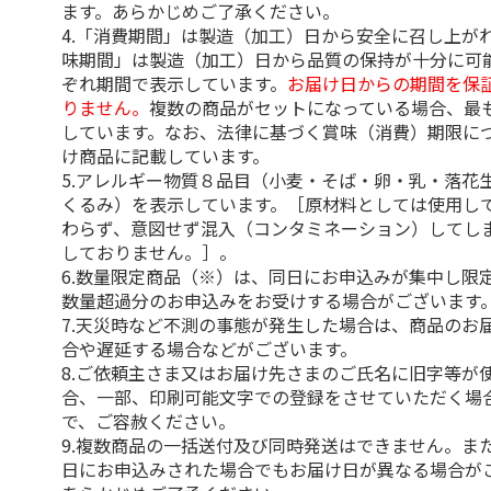
ます。あらかじめご了承ください。
4.「消費期間」は製造（加工）日から安全に召し上が
味期間」は製造（加工）日から品質の保持が十分に可
ぞれ期間で表示しています。
お届け日からの期間を保
りません。
複数の商品がセットになっている場合、最
しています。なお、法律に基づく賞味（消費）期限に
け商品に記載しています。
5.アレルギー物質８品目（小麦・そば・卵・乳・落花
くるみ）を表示しています。［原材料としては使用し
わらず、意図せず混入（コンタミネーション）してし
しておりません。］。
6.数量限定商品（※）は、同日にお申込みが集中し限
数量超過分のお申込みをお受けする場合がございます
7.天災時など不測の事態が発生した場合は、商品のお
合や遅延する場合などがございます。
8.ご依頼主さま又はお届け先さまのご氏名に旧字等が
合、一部、印刷可能文字での登録をさせていただく場
で、ご容赦ください。
9.複数商品の一括送付及び同時発送はできません。ま
日にお申込みされた場合でもお届け日が異なる場合が