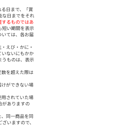
れる日まで、「賞
能な日までをそれ
証するものではあ
も短い期間を表示
ついては、各お届
生・えび・かに・
ていないにもかか
まうものは、表示
定数を超えた際は
。
届けができない場
使用されていた場
合がありますの
た、同一商品を同
ございますので、