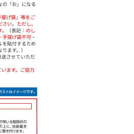
なの「お」になる
手提げ袋」等をご
ださい。ただし、
す。
（表記：
のし
・手提げ袋不可・
ルを貼付するため
なります。）
発送させていただ
ています。ご協力