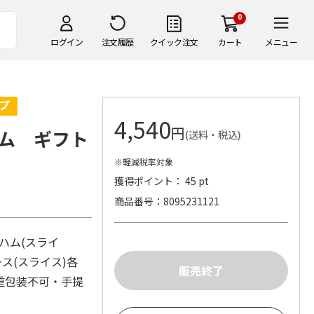
0
ログイン
注文履歴
クイック注文
カート
メニュー
4,540
円
ム ギフト
(送料・税込)
※軽減税率対象
獲得ポイント： 45 pt
商品番号
8095231121
ハム(スライ
ス(スライス)各
二重包装不可・手提