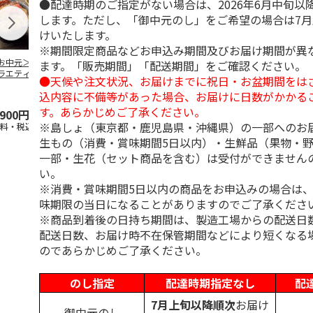
●配達時期のご指定がない場合は、2026年6月中旬以
します。ただし、「御中元のし」をご希望の場合は7
けいたします。
※期間限定商品などお申込み期間及びお届け期間が異
お中元＞豚丼の具
＜お中元＞【冷凍】
＜お中元＞やまがた
＜お中元＞モ
ます。「販売期間」「配送期間」をご確認ください。
ラエティセット
６種類のお肉ソムリ
雪豚ロースみそ漬７
ク 原形ベー
●天候や注文状況、お届けまでに祝日・お盆期間をは
菊」
エアソートＢＯＸ
０ｇ×６
ソーセージセ
込内容に不備等があった場合、お届けに日数がかかる
5.0
（1）
す。あらかじめご了承ください。
,900円
5,980円
3,780円
3,240円
※島しょ（東京都・鹿児島県・沖縄県）の一部へのお
送料・税込)
(送料・税込)
(送料・税込)
(送料・税込)
生もの（消費・賞味期間5日以内）・生鮮品（果物・
一部・生花（セット商品を含む）は受付ができません
い。
※消費・賞味期間5日以内の商品をお申込みの場合は
味期限の当日になることがありますのでご了承くださ
※商品到着後の日持ち期間は、製造工場からの配送日
配送日数、お届け時不在保管期間などにより短くなる
のであらかじめご了承ください。
のし指定
配達時期指定なし
配
7月上旬以降順次
お届け
御中元のし