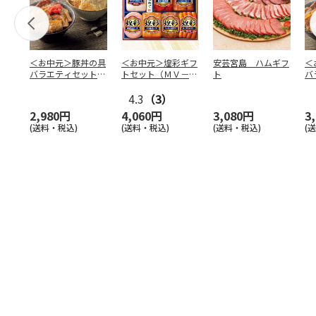
＜お中元＞豚丼の具
＜お中元＞煌彩ギフ
安芸宮島 ハムギフ
＜
バラエティセット
トセット（ＭＶ－５
ト
バ
「桜」
０７）
「
4.3
（3）
2,980円
4,060円
3,080円
3
(送料・税込)
(送料・税込)
(送料・税込)
(