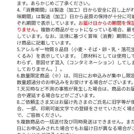
ます。あらかじめご了承ください。
4.「消費期間」は製造（加工）日から安全に召し上が
味期間」は製造（加工）日から品質の保持が十分に可
ぞれ期間で表示しています。
お届け日からの期間を保
りません。
複数の商品がセットになっている場合、最
しています。なお、法律に基づく賞味（消費）期限に
け商品に記載しています。
5.アレルギー物質８品目（小麦・そば・卵・乳・落花
くるみ）を表示しています。［原材料としては使用し
わらず、意図せず混入（コンタミネーション）してし
しておりません。］。
6.数量限定商品（※）は、同日にお申込みが集中し限
数量超過分のお申込みをお受けする場合がございます
7.天災時など不測の事態が発生した場合は、商品のお
合や遅延する場合などがございます。
8.ご依頼主さま又はお届け先さまのご氏名に旧字等が
合、一部、印刷可能文字での登録をさせていただく場
で、ご容赦ください。
9.複数商品の一括送付及び同時発送はできません。ま
日にお申込みされた場合でもお届け日が異なる場合が