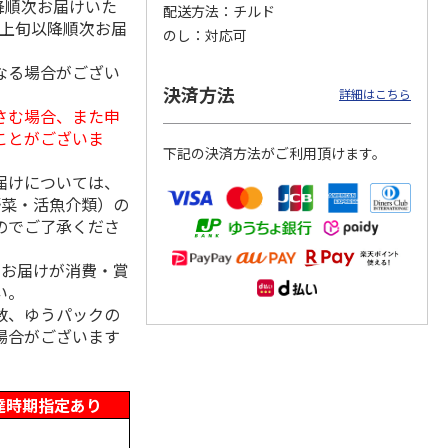
降順次お届けいた
配送方法
チルド
月上旬以降順次お届
のし
対応可
なる場合がござい
クモ
【冷凍】北海道直送
＜お中元＞やまがた
＜お中元＞＜帯広
決済方法
詳細はこちら
コンと
北海道帯広の繁盛
雪豚ロースみそ漬７
豚丼一番＞特上豚丼
さむ場合、また申
ット
店 豚丼6食セット
０ｇ×５
の具３種セット
ことがございま
下記の決済方法がご利用頂けます。
3,980円
3,240円
4,980円
届けについては、
(送料別・税込)
(送料・税込)
(送料・税込)
野菜・活魚介類）の
のでご了承くださ
、お届けが消費・賞
い。
数、ゆうパックの
場合がございます
達時期指定あり