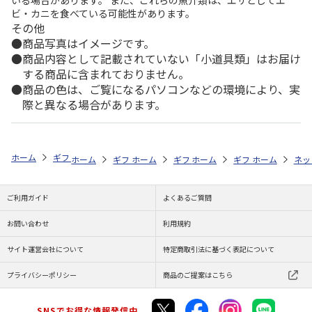
いる場合があります。 また、これらの魚介類は、エサとしてエ
ビ・カニを食べている可能性があります。
その他
商品写真はイメージです。
商品内容として記載されていない「小道具類」はお届け
する商品に含まれておりません。
商品の色は、ご覧になるパソコンなどの環境により、実
際と異なる場合があります。
ホーム
ギフトストア
お中元・夏ギフト特集 2026
ハム・お肉
＜
ホーム
ギフトストア
ホーム
ギフトストア
お中元・夏ギフト特集 2026
ホーム
ギフトストア
お中元・夏ギフト特集
ホーム
ネッ
お
ハ
ご利用ガイド
よくあるご質問
お問い合わせ
利用規約
サイト運営会社について
特定商取引法に基づく表記について
プライバシーポリシー
商品のご提案はこちら
SNSでお得な情報発信中