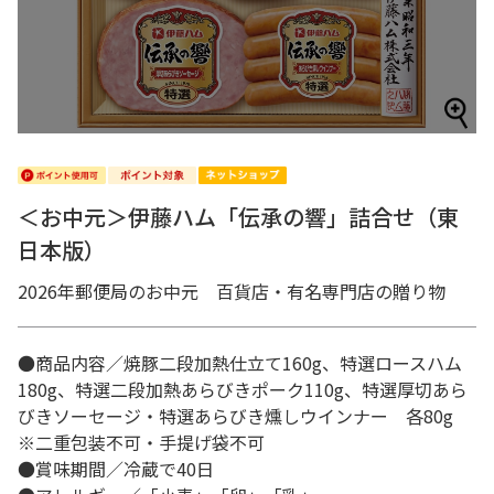
＜お中元＞伊藤ハム「伝承の響」詰合せ（東
日本版）
2026年郵便局のお中元 百貨店・有名専門店の贈り物
●商品内容／焼豚二段加熱仕立て160g、特選ロースハム
180g、特選二段加熱あらびきポーク110g、特選厚切あら
びきソーセージ・特選あらびき燻しウインナー 各80g
※二重包装不可・手提げ袋不可
●賞味期間／冷蔵で40日