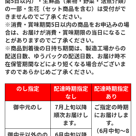
間5日以内）・生鮮品（果物・野菜・活魚介類）
の一部・生花（セット商品を含む）は受付がで
きませんのでご了承ください。
※消費・賞味期間5日以内の商品をお申込みの場
合は、お届けが消費・賞味期限の当日になるこ
とがありますのでご了承ください。
※商品到着後の日持ち期間は、製造工場からの
配送日数、ゆうパックの配送日数、お届け時不
在保管期間などにより短くなる場合がございま
すのであらかじめご了承ください。
のし指定
配達時期指定
配達時期指定
なし
あり
御中元のし
7月上旬以降
ご指定の時期
順次
お届けし
にお届けしま
ます。
す。
（6月中旬～8
御中元以外のの
6月中旬以降