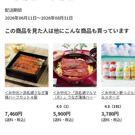
配送期間
2026年06月11日～2026年08月31日
この商品を見た人は他にこんな商品も買っています
＜お中元＞浜名湖うなぎ蒲
＜お中元＞「浜名湖マルマ
＜お中元＞新つぶら
焼ハーフカット４袋
（Ｒ）」うなぎ蒲焼ハーフ
ルスターズ
カット
4.0
（1）
4.8
（191）
7,460円
5,900円
3,780円
(送料・税込)
(送料・税込)
(送料・税込)