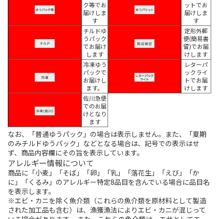
ク等でお
ットでお
届けしま
届けしま
す
す
チルドゆ
定形外郵
うパック
便(簡易書
でお届け
留)でお届
します
けします
冷凍ゆう
レターパ
パックで
ックライ
お届けし
トでお届
ます。
けします
佐川急便
でのお届
けとなり
ます
なお、「普通ゆうパック」の場合は表示しません。また、「夏期
のみチルドゆうパック」などとなる場合は、記号での表示はせ
ず、商品内容欄にその旨を表示しています。
アレルギー情報について
商品に「小麦」「そば」「卵」「乳」「落花生」「えび」「か
に」「くるみ」のアレルギー特定8品目を含んでいる場合に品目名
を表示します。
※エビ・カニを除く魚介類（これらの魚介類を原材料として製造
された加工品も含む）は、漁獲漁法によりエビ・カニが混じって