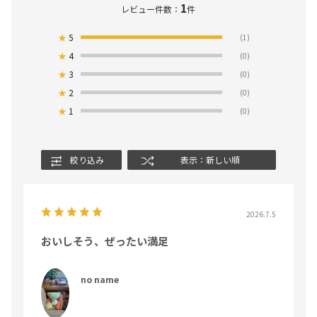
1
レビュー件数：
件
★
5
(1)
★
4
(0)
★
3
(0)
★
2
(0)
★
1
(0)
絞り込み
表示：新しい順
2026.7.5
おいしそう、ぜったい満足
no name