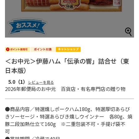
＜お中元＞伊藤ハム「伝承の響」詰合せ（東
日本版）
5.0
（1）
レビューを見る
2026年郵便局のお中元 百貨店・有名専門店の贈り物
●商品内容／特選燻しポークハム180g、特選厚切あらび
きソーセージ・特選あらびき燻しウインナー 各80g、焼
豚二段加熱仕立て160g ※二重包装不可・手提げ袋不
可
●賞味期間／冷蔵で40日