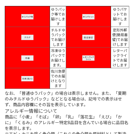
ゆうパッ
ゆうパケ
ク等でお
ットでお
届けしま
届けしま
す
す
チルドゆ
定形外郵
うパック
便(簡易書
でお届け
留)でお届
します
けします
冷凍ゆう
レターパ
パックで
ックライ
お届けし
トでお届
ます。
けします
佐川急便
でのお届
けとなり
ます
なお、「普通ゆうパック」の場合は表示しません。また、「夏期
のみチルドゆうパック」などとなる場合は、記号での表示はせ
ず、商品内容欄にその旨を表示しています。
アレルギー情報について
商品に「小麦」「そば」「卵」「乳」「落花生」「えび」「か
に」「くるみ」のアレルギー特定8品目を含んでいる場合に品目名
を表示します。
※エビ・カニを除く魚介類（これらの魚介類を原材料として製造