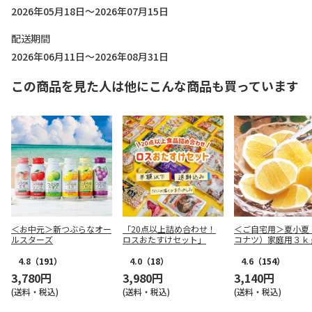
2026年05月18日～2026年07月15日
配送期間
2026年06月11日～2026年08月31日
この商品を見た人は他にこんな商品も買っています
＜お中元＞新つぶらなオー
「20点以上詰め合わせ！
＜ご自宅用＞夏小夏
ルスターズ
ロスおたすけセット」
コナツ）家庭用３ｋ
4.8
（191）
4.0
（18）
4.6
（154）
3,780円
3,980円
3,140円
(送料・税込)
(送料・税込)
(送料・税込)