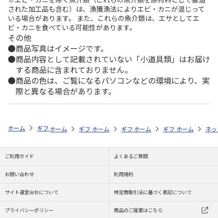
された加工品も含む）は、漁獲漁法によりエビ・カニが混じって
いる場合があります。 また、これらの魚介類は、エサとしてエ
ビ・カニを食べている可能性があります。
その他
商品写真はイメージです。
商品内容として記載されていない「小道具類」はお届け
する商品に含まれておりません。
商品の色は、ご覧になるパソコンなどの環境により、実
際と異なる場合があります。
ホーム
ギフトストア
お中元・夏ギフト特集 2026
ハム・お肉
＜
ホーム
ギフトストア
ホーム
ギフトストア
お中元・夏ギフト特集 2026
ホーム
ギフトストア
お中元・夏ギフト特集
ホーム
ネッ
お
ハ
ご利用ガイド
よくあるご質問
お問い合わせ
利用規約
サイト運営会社について
特定商取引法に基づく表記について
プライバシーポリシー
商品のご提案はこちら