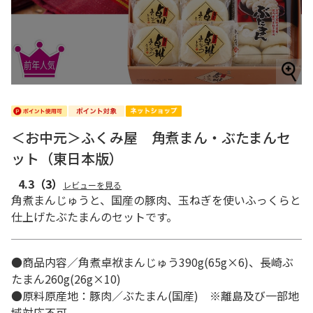
＜お中元＞ふくみ屋 角煮まん・ぶたまんセ
ット（東日本版）
4.3
（3）
レビューを見る
角煮まんじゅうと、国産の豚肉、玉ねぎを使いふっくらと
仕上げたぶたまんのセットです。
●商品内容／角煮卓袱まんじゅう390g(65g×6)、長崎ぶ
たまん260g(26g×10)
●原料原産地：豚肉／ぶたまん(国産) ※離島及び一部地
域対応不可