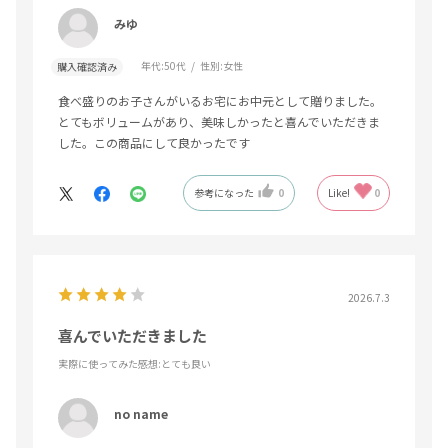
みゆ
年代:
50代
性別:
女性
購入確認済み
食べ盛りのお子さんがいるお宅にお中元として贈りました。
とてもボリュームがあり、美味しかったと喜んでいただきま
した。この商品にして良かったです
参考になった
0
Like!
0
2026.7.3
喜んでいただきました
実際に使ってみた感想
:とても良い
no name