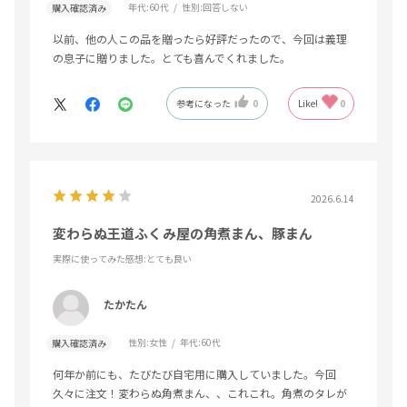
年代:
60代
性別:
回答しない
購入確認済み
以前、他の人この品を贈ったら好評だったので、今回は義理
の息子に贈りました。とても喜んでくれました。
参考になった
0
Like!
0
2026.6.14
変わらぬ王道ふくみ屋の角煮まん、豚まん
実際に使ってみた感想
:とても良い
たかたん
性別:
女性
年代:
60代
購入確認済み
何年か前にも、たびたび自宅用に購入していました。今回
久々に注文！変わらぬ角煮まん、、これこれ。角煮のタレが