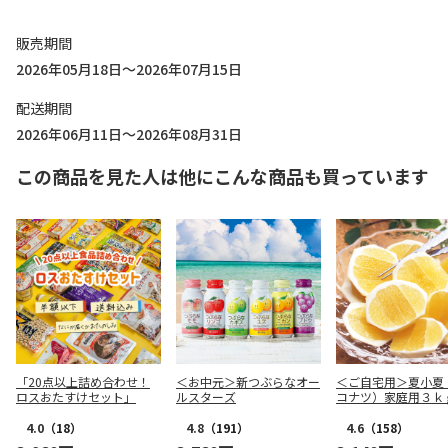
販売期間
2026年05月18日～2026年07月15日
配送期間
2026年06月11日～2026年08月31日
この商品を見た人は他にこんな商品も買っています
「20点以上詰め合わせ！
＜お中元＞新つぶらなオー
＜ご自宅用＞夏小夏
ロスおたすけセット」
ルスターズ
コナツ）家庭用３ｋ
4.0
（18）
4.8
（191）
4.6
（158）