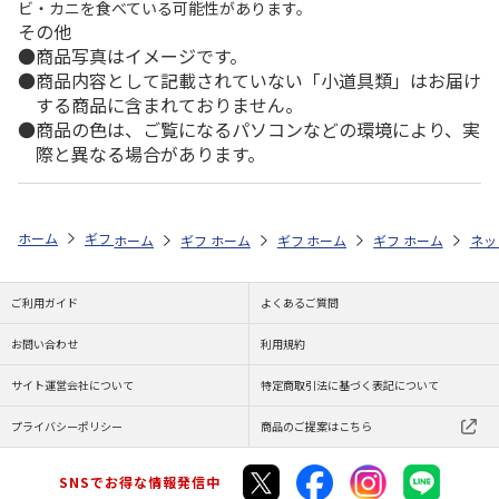
ビ・カニを食べている可能性があります。
その他
商品写真はイメージです。
商品内容として記載されていない「小道具類」はお届け
する商品に含まれておりません。
商品の色は、ご覧になるパソコンなどの環境により、実
際と異なる場合があります。
ホーム
ギフトストア
お中元・夏ギフト特集 2026
おつまみ・お惣菜
ホーム
ギフトストア
ホーム
ギフトストア
お中元・夏ギフト特集 2026
ホーム
ギフトストア
お中元・夏ギフト特集
ホーム
ネッ
お
お
ご利用ガイド
よくあるご質問
お問い合わせ
利用規約
サイト運営会社について
特定商取引法に基づく表記について
プライバシーポリシー
商品のご提案はこちら
SNSでお得な情報発信中