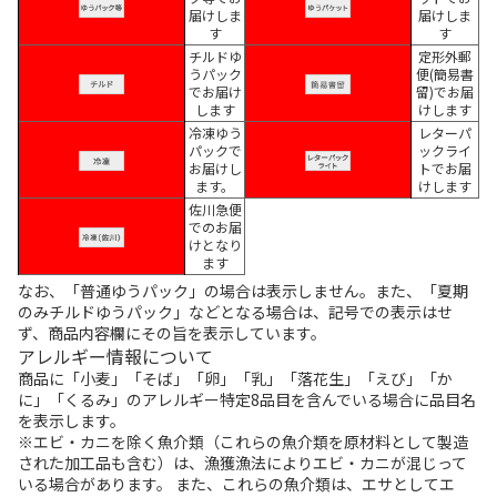
届けしま
届けしま
す
す
チルドゆ
定形外郵
うパック
便(簡易書
でお届け
留)でお届
します
けします
冷凍ゆう
レターパ
パックで
ックライ
お届けし
トでお届
ます。
けします
佐川急便
でのお届
けとなり
ます
なお、「普通ゆうパック」の場合は表示しません。また、「夏期
のみチルドゆうパック」などとなる場合は、記号での表示はせ
ず、商品内容欄にその旨を表示しています。
アレルギー情報について
商品に「小麦」「そば」「卵」「乳」「落花生」「えび」「か
に」「くるみ」のアレルギー特定8品目を含んでいる場合に品目名
を表示します。
※エビ・カニを除く魚介類（これらの魚介類を原材料として製造
された加工品も含む）は、漁獲漁法によりエビ・カニが混じって
いる場合があります。 また、これらの魚介類は、エサとしてエ