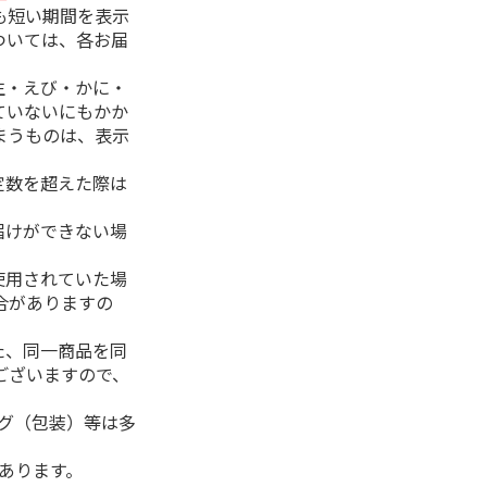
も短い期間を表示
ついては、各お届
生・えび・かに・
ていないにもかか
まうものは、表示
定数を超えた際は
。
届けができない場
使用されていた場
合がありますの
た、同一商品を同
ございますので、
ング（包装）等は多
があります。