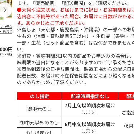
ます。「販売期間」「配送期間」をご確認ください。
●天候や注文状況、お届けまでに祝日・お盆期間をは
込内容に不備等があった場合、お届けに日数がかかる
す。あらかじめご了承ください。
お中元＞えごま
＜お中元＞食用オリ
＜お中元＞【高島
＜お中元＞日
※島しょ（東京都・鹿児島県・沖縄県）の一部へのお
・あまに油 １２
ーブ油
屋】味の素 えごま
スコ＆オリ
生もの（消費・賞味期間5日以内）・生鮮品（果物・
ｍｌ ２本ギフト
油＆アマニ油ギフト
デ オイリオ
東日
…
（東日
…
ストラ
…
一部・生花（セット商品を含む）は受付ができません
い。
,000円
3,980円
3,440円
6,060円
送料・税込)
(送料・税込)
(送料・税込)
(送料・税込)
※消費・賞味期間5日以内の商品をお申込みの場合は
味期限の当日になることがありますのでご了承くださ
※商品到着後の日持ち期間は、製造工場からの配送日
配送日数、お届け時不在保管期間などにより短くなる
のであらかじめご了承ください。
のし指定
配達時期指定なし
配
7月上旬以降順次
お届け
御中元のし
します。
ご指
御中元以外ののし
6月中旬以降順次
お届け
（6
します。
のし指定なし