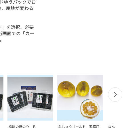
ルドゆうパックでお
り、産地が変わる
+」を選択、必要
当画面での「カー
。
松尾の焼のり Ｂ
みしょうゴールド 家庭用
ねんりん