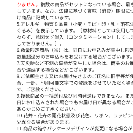
りません。
複数の商品がセットになっている場合、最
しています。なお、法律に基づく賞味（消費）期限に
け商品に記載しています。
5.アレルギー物質８品目（小麦・そば・卵・乳・落花
くるみ）を表示しています。［原材料としては使用し
わらず、意図せず混入（コンタミネーション）してし
しておりません。］。
6.数量限定商品（※）は、同日にお申込みが集中し限
数量超過分のお申込みをお受けする場合がございます
7.天災時など不測の事態が発生した場合は、商品のお
合や遅延する場合などがございます。
8.ご依頼主さま又はお届け先さまのご氏名に旧字等が
合、一部、印刷可能文字での登録をさせていただく場
で、ご容赦ください。
9.複数商品の一括送付及び同時発送はできません。ま
日にお申込みされた場合でもお届け日が異なる場合が
あらかじめご了承ください。
10.花弁・花卉の開花状態及び花色、リボン、ラッピ
少異なる場合があります。
11.商品の箱やパッケージデザインが変更になる場合