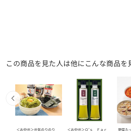
この商品を見た人は他にこんな商品を
＜お中元＞元気のりのり
＜お中元＞Ｏ’ｓ Ｆａｒ
野菜た