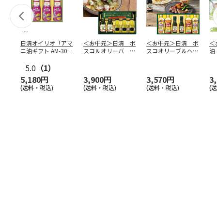
日清オイリオ「アマ
＜お中元＞日清 ボ
＜お中元＞日清 ボ
＜
ニ油ギフト AM-30」
スコ＆オリーバ
スコオリーブ＆ヘル
油
×3箱
デ オイリオ エキ
シーオイルギフト
０
5.0
（1）
ストラ
…
（東日
…
（
5,180円
3,900円
3,570円
3
(送料・税込)
(送料・税込)
(送料・税込)
(