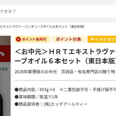
エキストラヴァージンオリーブオイル６本セット（東日本版）
＜お中元＞ＨＲＴエキストラヴァ
ーブオイル６本セット（東日本版
2026年郵便局のお中元 百貨店・有名専門店の贈り物
●商品内容／453g×6 ※二重包装不可・手提げ袋
●賞味期間／常温で1年
●商品提供者：(株)エッチアールティー