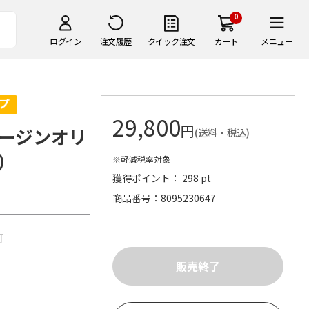
0
ログイン
注文履歴
クイック注文
カート
メニュー
29,800
円
ージンオリ
(送料・税込)
）
※軽減税率対象
獲得ポイント： 298 pt
商品番号
8095230647
不可