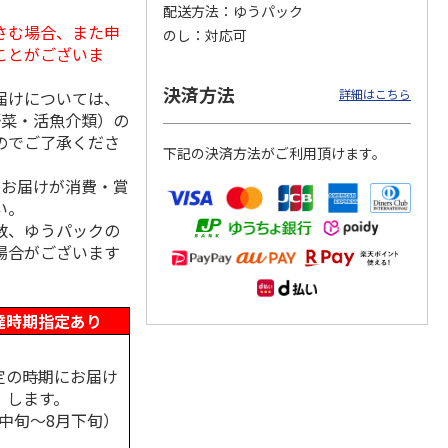
配送方法
ゆうパック
さむ場合、また申
のし
対応可
ことがございま
清 ボ
アマニ油効果４．４
和の調味料詰合せ
ガリオオイル
決済方法
詳細はこちら
届けについては、
ーバ
×３１袋入Ｂ（２
野菜・活魚介類）の
 エキ
個）
4.5
（2）
5.0
（2）
のでご了承くださ
下記の決済方法がご利用頂けます。
3,380円
1,620円
4,780円
(送料・税込)
(送料別・税込)
(送料・税込)
、お届けが消費・賞
い。
数、ゆうパックの
場合がございます
達時期指定あり
定の時期にお届け
します。
月中旬～8月下旬）