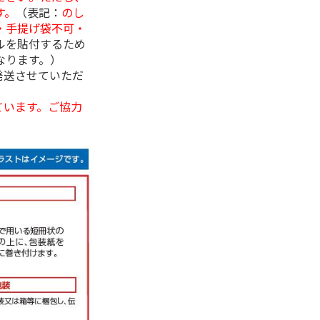
す。
（表記：
のし
・手提げ袋不可・
ルを貼付するため
なります。）
発送させていただ
ています。ご協力