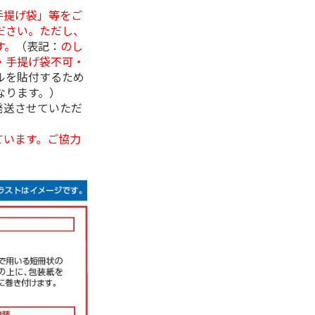
手提げ袋」等をご
ださい。ただし、
す。
（表記：
のし
・手提げ袋不可・
ルを貼付するため
なります。）
発送させていただ
ています。ご協力