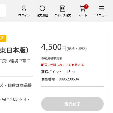
0
ログイン
注文履歴
クイック注文
カート
メニュー
4,500
円
東日本版）
(送料・税込)
※軽減税率対象
に良い環境で育て
配送先が限られている商品です。
獲得ポイント： 45 pt
商品番号
8095230534
サイズ・個数は商品提
・完全包装不可・