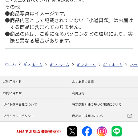
ビ・カニを食べている可能性があります。
その他
商品写真はイメージです。
商品内容として記載されていない「小道具類」はお届け
する商品に含まれておりません。
商品の色は、ご覧になるパソコンなどの環境により、実
際と異なる場合があります。
ホーム
ギフトストア
お中元・夏ギフト特集 2026
お菓子・スイーツ
ホーム
ギフトストア
ホーム
ギフトストア
お中元・夏ギフト特集 2026
ホーム
ギフトストア
お中元・夏ギフト特集
ホーム
ネッ
お
お
ご利用ガイド
よくあるご質問
お問い合わせ
利用規約
サイト運営会社について
特定商取引法に基づく表記について
プライバシーポリシー
商品のご提案はこちら
SNSでお得な情報発信中