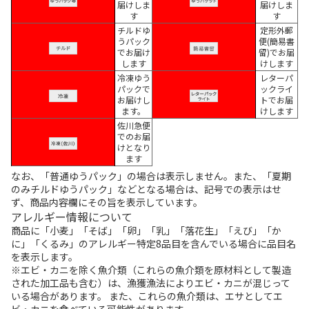
届けしま
届けしま
す
す
チルドゆ
定形外郵
うパック
便(簡易書
でお届け
留)でお届
します
けします
冷凍ゆう
レターパ
パックで
ックライ
お届けし
トでお届
ます。
けします
佐川急便
でのお届
けとなり
ます
なお、「普通ゆうパック」の場合は表示しません。また、「夏期
のみチルドゆうパック」などとなる場合は、記号での表示はせ
ず、商品内容欄にその旨を表示しています。
アレルギー情報について
商品に「小麦」「そば」「卵」「乳」「落花生」「えび」「か
に」「くるみ」のアレルギー特定8品目を含んでいる場合に品目名
を表示します。
※エビ・カニを除く魚介類（これらの魚介類を原材料として製造
された加工品も含む）は、漁獲漁法によりエビ・カニが混じって
いる場合があります。 また、これらの魚介類は、エサとしてエ