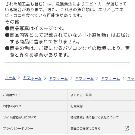
された加工品も含む）は、漁獲漁法によりエビ・カニが混じって
いる場合があります。 また、これらの魚介類は、エサとしてエ
ビ・カニを食べている可能性があります。
その他
商品写真はイメージです。
商品内容として記載されていない「小道具類」はお届け
する商品に含まれておりません。
商品の色は、ご覧になるパソコンなどの環境により、実
際と異なる場合があります。
ホーム
ギフトストア
お中元・夏ギフト特集 2026
お菓子・スイーツ
ホーム
ギフトストア
ホーム
ギフトストア
お中元・夏ギフト特集 2026
ホーム
ギフトストア
お中元・夏ギフト特集
ホーム
ネッ
お
お
ご利用ガイド
よくあるご質問
お問い合わせ
利用規約
サイト運営会社について
特定商取引法に基づく表記について
プライバシーポリシー
商品のご提案はこちら