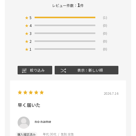
1
レビュー件数：
件
★
5
(1)
★
4
(0)
★
3
(0)
★
2
(0)
★
1
(0)
絞り込み
表示：新しい順
2026.7.16
早く届いた
no name
年代:
30代
性別:
女性
購入確認済み