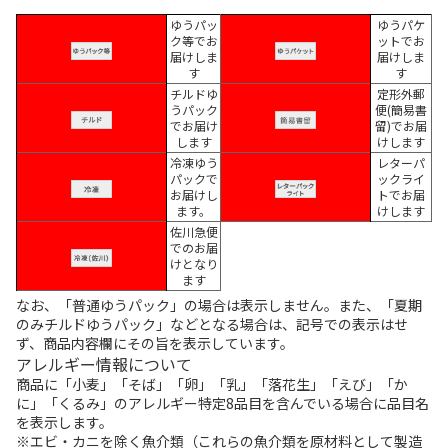
ゆうパッ
ゆうパケ
ク等でお
ットでお
届けしま
届けしま
す
す
チルドゆ
定形外郵
うパック
便(簡易書
でお届け
留)でお届
します
けします
冷凍ゆう
レターパ
パックで
ックライ
お届けし
トでお届
ます。
けします
佐川急便
でのお届
けとなり
ます
なお、「普通ゆうパック」の場合は表示しません。また、「夏期
のみチルドゆうパック」などとなる場合は、記号での表示はせ
ず、商品内容欄にその旨を表示しています。
アレルギー情報について
商品に「小麦」「そば」「卵」「乳」「落花生」「えび」「か
に」「くるみ」のアレルギー特定8品目を含んでいる場合に品目名
を表示します。
※エビ・カニを除く魚介類（これらの魚介類を原材料として製造