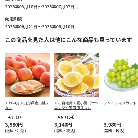
2026年05月18日～2026年07月07日
配送期間
2026年06月21日～2026年08月10日
この商品を見た人は他にこんな商品も買っています
＜お中元＞山形県産白桃２
＜ご自宅用＞夏小夏（ナツ
シャインマスカット
ｋｇ
コナツ）家庭用３ｋｇ
4.3
（3）
4.6
（154）
3,980円
3,140円
3,980円
(送料・税込)
(送料・税込)
(送料・税込)