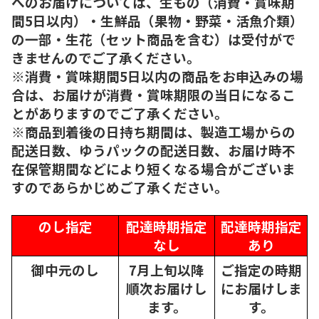
へのお届けについては、生もの（消費・賞味期
間5日以内）・生鮮品（果物・野菜・活魚介類）
の一部・生花（セット商品を含む）は受付がで
きませんのでご了承ください。
※消費・賞味期間5日以内の商品をお申込みの場
合は、お届けが消費・賞味期限の当日になるこ
とがありますのでご了承ください。
※商品到着後の日持ち期間は、製造工場からの
配送日数、ゆうパックの配送日数、お届け時不
在保管期間などにより短くなる場合がございま
すのであらかじめご了承ください。
のし指定
配達時期指定
配達時期指定
なし
あり
御中元のし
7月上旬以降
ご指定の時期
順次
お届けし
にお届けしま
ます。
す。