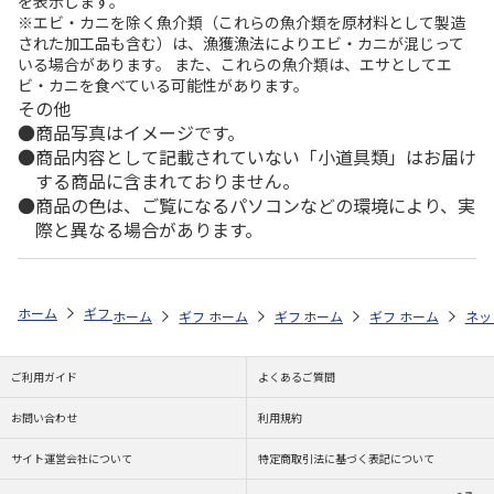
を表示します。
※エビ・カニを除く魚介類（これらの魚介類を原材料として製造
された加工品も含む）は、漁獲漁法によりエビ・カニが混じって
いる場合があります。 また、これらの魚介類は、エサとしてエ
ビ・カニを食べている可能性があります。
その他
商品写真はイメージです。
商品内容として記載されていない「小道具類」はお届け
する商品に含まれておりません。
商品の色は、ご覧になるパソコンなどの環境により、実
際と異なる場合があります。
ホーム
ギフトストア
お中元・夏ギフト特集 2026
お菓子・スイーツ
ホーム
ギフトストア
ホーム
ギフトストア
お中元・夏ギフト特集 2026
ホーム
ギフトストア
お中元・夏ギフト特集
ホーム
ネッ
お
お
ご利用ガイド
よくあるご質問
お問い合わせ
利用規約
サイト運営会社について
特定商取引法に基づく表記について