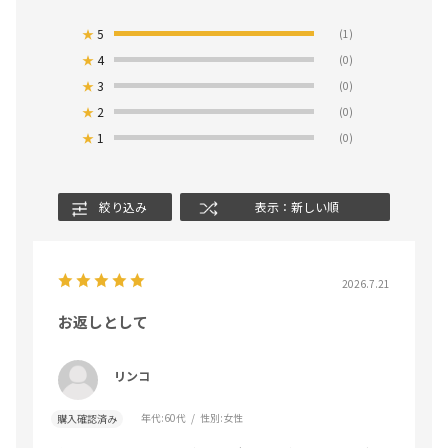
★
5
(1)
★
4
(0)
★
3
(0)
★
2
(0)
★
1
(0)
絞り込み
表示：新しい順
2026.7.21
お返しとして
リンコ
年代:
60代
性別:
女性
購入確認済み