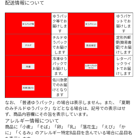
配送情報について
ゆうパッ
ゆうパケ
ク等でお
ットでお
届けしま
届けしま
す
す
チルドゆ
定形外郵
うパック
便(簡易書
でお届け
留)でお届
します
けします
冷凍ゆう
レターパ
パックで
ックライ
お届けし
トでお届
ます。
けします
佐川急便
でのお届
けとなり
ます
なお、「普通ゆうパック」の場合は表示しません。また、「夏期
のみチルドゆうパック」などとなる場合は、記号での表示はせ
ず、商品内容欄にその旨を表示しています。
アレルギー情報について
商品に「小麦」「そば」「卵」「乳」「落花生」「えび」「か
に」「くるみ」のアレルギー特定8品目を含んでいる場合に品目名