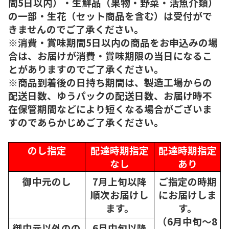
間5日以内）・生鮮品（果物・野菜・活魚介類）
の一部・生花（セット商品を含む）は受付がで
きませんのでご了承ください。
※消費・賞味期間5日以内の商品をお申込みの場
合は、お届けが消費・賞味期限の当日になるこ
とがありますのでご了承ください。
※商品到着後の日持ち期間は、製造工場からの
配送日数、ゆうパックの配送日数、お届け時不
在保管期間などにより短くなる場合がございま
すのであらかじめご了承ください。
のし指定
配達時期指定
配達時期指定
なし
あり
御中元のし
7月上旬以降
ご指定の時期
順次
お届けし
にお届けしま
ます。
す。
（6月中旬～8
御中元以外のの
6月中旬以降