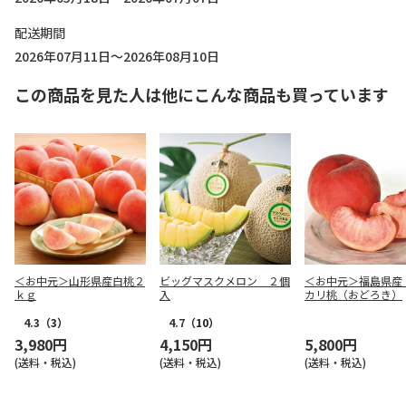
配送期間
2026年07月11日～2026年08月10日
この商品を見た人は他にこんな商品も買っています
＜お中元＞山形県産白桃２
ビッグマスクメロン ２個
＜お中元＞福島県産
ｋｇ
入
カリ桃（おどろき）
4.3
（3）
4.7
（10）
3,980円
4,150円
5,800円
(送料・税込)
(送料・税込)
(送料・税込)