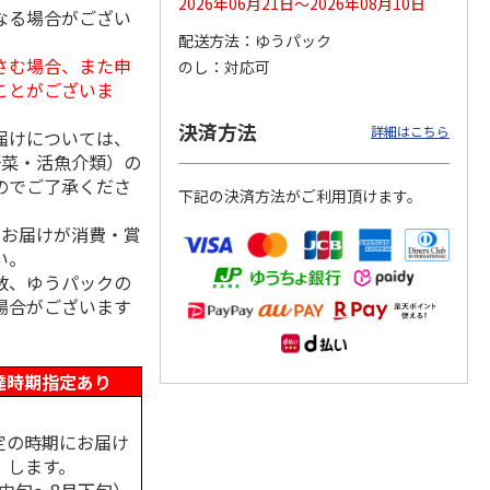
2026年06月21日～2026年08月10日
なる場合がござい
配送方法
ゆうパック
さむ場合、また申
のし
対応可
ことがございま
シャインマスカッ
福島県産 大玉の桃
【糖度１３度以上選
ト Ａ
果】完熟もも 特秀
決済方法
詳細はこちら
品
届けについては、
5.0
（2）
野菜・活魚介類）の
3,980円
3,580円
4,980円
のでご了承くださ
下記の決済方法がご利用頂けます。
(送料・税込)
(送料・税込)
(送料・税込)
、お届けが消費・賞
い。
数、ゆうパックの
場合がございます
達時期指定あり
定の時期にお届け
します。