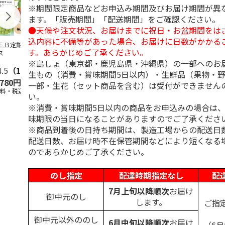
※期間限定商品などお申込み期間及びお届け期間が異
ます。「販売期間」「配送期間」をご確認ください。
●天候や注文状況、お届けまでに祝日・お盆期間をは
込内容に不備等があった場合、お届けに日数がかかる
ＥＢ定期便果物コ
ビッグマスクメロ
夏小夏 家庭用 ３
訳あり黄桃
す。あらかじめご了承ください。
ス
ン ２個入
ｋｇ
※島しょ（東京都・鹿児島県・沖縄県）の一部へのお
4.5
（102）
4.7
（10）
4.6
（26）
生もの（消費・賞味期間5日以内）・生鮮品（果物・
,780円
4,150円
3,140円
3,200円
一部・生花（セット商品を含む）は受付ができません
送料・税込)
(送料・税込)
(送料・税込)
(送料・税込)
い。
※消費・賞味期間5日以内の商品をお申込みの場合は
味期限の当日になることがありますのでご了承くださ
※商品到着後の日持ち期間は、製造工場からの配送日
配送日数、お届け時不在保管期間などにより短くなる
のであらかじめご了承ください。
のし指定
配達時期指定なし
配
7月上旬以降順次
お届け
御中元のし
します。
ご指
御中元以外ののし
6月中旬以降順次
お届け