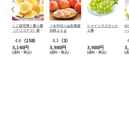
＜ご自宅用＞夏小夏
＜お中元＞山形県産
シャインマスカット
Ｗ
（ナツコナツ）家庭
白桃２ｋｇ
２房
ー
用３ｋｇ
4.6
（158）
4.3
（3）
3,140円
3,980円
3,980円
3
(送料・税込)
(送料・税込)
(送料・税込)
(