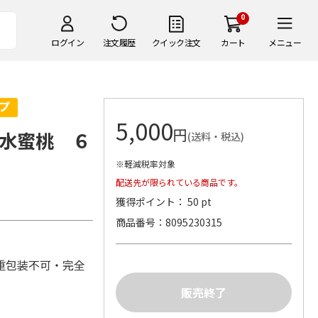
0
ログイン
注文履歴
クイック注文
カート
メニュー
5,000
円
水蜜桃 ６
(送料・税込)
※軽減税率対象
配送先が限られている商品です。
獲得ポイント： 50 pt
商品番号
8095230315
重包装不可・完全
可