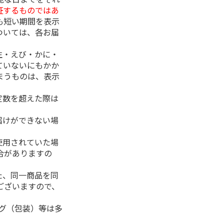
証するものではあ
も短い期間を表示
ついては、各お届
生・えび・かに・
ていないにもかか
まうものは、表示
定数を超えた際は
。
届けができない場
使用されていた場
合がありますの
た、同一商品を同
ございますので、
ング（包装）等は多