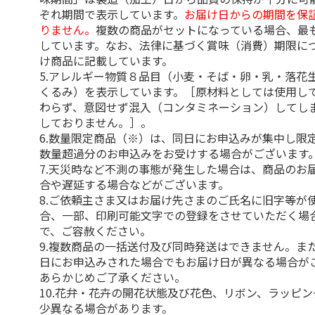
ぞれ期間で表示しています。
お届け日からの期間を保
りません。
複数の商品がセットになっている場合、最
しています。なお、法律に基づく賞味（消費）期限に
け商品に記載しています。
5.アレルギー物質８品目（小麦・そば・卵・乳・落花
くるみ）を表示しています。［原材料としては使用し
わらず、意図せず混入（コンタミネーション）してし
しておりません。］。
6.数量限定商品（※）は、同日にお申込みが集中し限
数量超過分のお申込みをお受けする場合がございます
7.天災時など不測の事態が発生した場合は、商品のお
合や遅延する場合などがございます。
8.ご依頼主さま又はお届け先さまのご氏名に旧字等が
合、一部、印刷可能文字での登録をさせていただく場
で、ご容赦ください。
9.複数商品の一括送付及び同時発送はできません。ま
日にお申込みされた場合でもお届け日が異なる場合が
あらかじめご了承ください。
10.花弁・花卉の開花状態及び花色、リボン、ラッピ
少異なる場合があります。