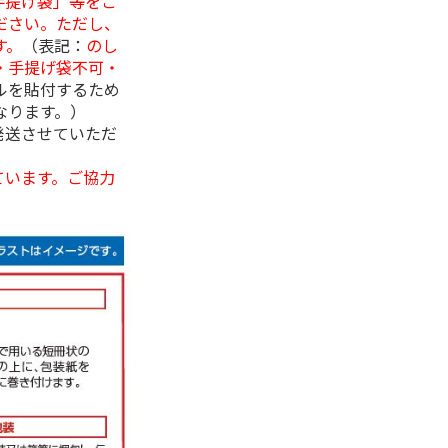
手提げ袋」等をご
ださい。ただし、
す。
（表記：
のし
・手提げ袋不可・
ルを貼付するため
なります。）
発送させていただ
ています。ご協力