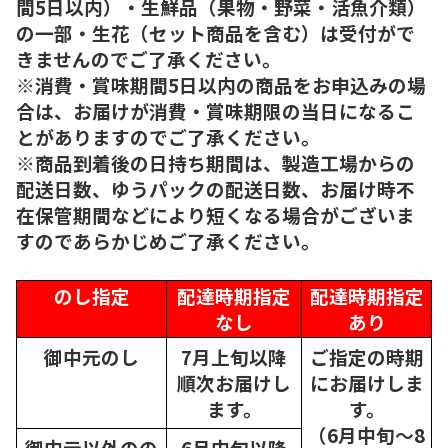
間5日以内）・生鮮品（果物・野菜・活魚介類）
の一部・生花（セット商品を含む）は受付がで
きませんのでご了承ください。
※消費・賞味期間5日以内の商品をお申込みの場
合は、お届けが消費・賞味期限の当日になるこ
とがありますのでご了承ください。
※商品到着後の日持ち期間は、製造工場からの
配送日数、ゆうパックの配送日数、お届け時不
在保管期間などにより短くなる場合がございま
すのであらかじめご了承ください。
のし指定
配達時期指定
配達時期指定
なし
あり
御中元のし
7月上旬以降
ご指定の時期
順次
お届けし
にお届けしま
ます。
す。
（6月中旬～8
御中元以外のの
6月中旬以降