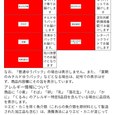
ク等でお
ットでお
届けしま
届けしま
す
す
チルドゆ
定形外郵
うパック
便(簡易書
でお届け
留)でお届
します
けします
冷凍ゆう
レターパ
パックで
ックライ
お届けし
トでお届
ます。
けします
佐川急便
でのお届
けとなり
ます
なお、「普通ゆうパック」の場合は表示しません。また、「夏期
のみチルドゆうパック」などとなる場合は、記号での表示はせ
ず、商品内容欄にその旨を表示しています。
アレルギー情報について
商品に「小麦」「そば」「卵」「乳」「落花生」「えび」「か
に」「くるみ」のアレルギー特定8品目を含んでいる場合に品目名
を表示します。
※エビ・カニを除く魚介類（これらの魚介類を原材料として製造
された加工品も含む）は、漁獲漁法によりエビ・カニが混じって