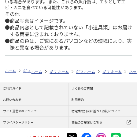
いる場合があります。 また、これらの魚介類は、エサとしてエ
ビ・カニを食べている可能性があります。
その他
商品写真はイメージです。
商品内容として記載されていない「小道具類」はお届け
する商品に含まれておりません。
商品の色は、ご覧になるパソコンなどの環境により、実
際と異なる場合があります。
ホーム
ギフトストア
お中元・夏ギフト特集 2026
お菓子・スイーツ
ホーム
ギフトストア
ホーム
ギフトストア
お中元・夏ギフト特集 2026
ホーム
ギフトストア
お中元・夏ギフト特集
ホーム
ネッ
お
お
ご利用ガイド
よくあるご質問
お問い合わせ
利用規約
サイト運営会社について
特定商取引法に基づく表記について
プライバシーポリシー
商品のご提案はこちら