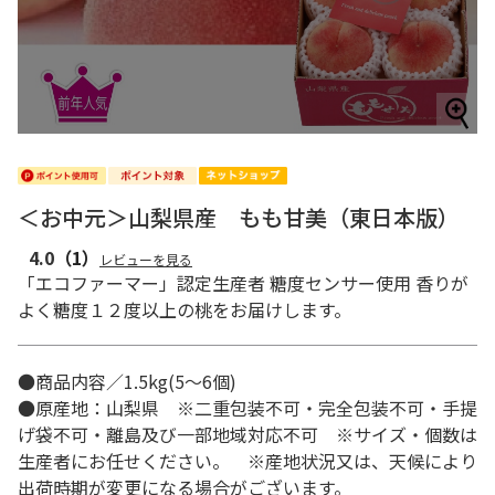
＜お中元＞山梨県産 もも甘美（東日本版）
4.0
（1）
レビューを見る
「エコファーマー」認定生産者 糖度センサー使用 香りが
よく糖度１２度以上の桃をお届けします。
●商品内容／1.5kg(5～6個)
●原産地：山梨県 ※二重包装不可・完全包装不可・手提
げ袋不可・離島及び一部地域対応不可 ※サイズ・個数は
生産者にお任せください。 ※産地状況又は、天候により
出荷時期が変更になる場合がございます。