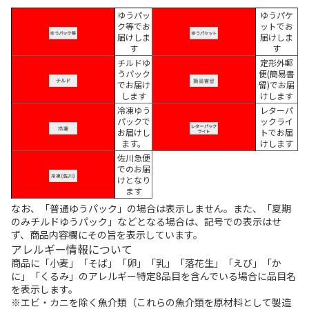
ゆうパッ
ゆうパケ
ク等でお
ットでお
届けしま
届けしま
す
す
チルドゆ
定形外郵
うパック
便(簡易書
でお届け
留)でお届
します
けします
冷凍ゆう
レターパ
パックで
ックライ
お届けし
トでお届
ます。
けします
佐川急便
でのお届
けとなり
ます
なお、「普通ゆうパック」の場合は表示しません。また、「夏期
のみチルドゆうパック」などとなる場合は、記号での表示はせ
ず、商品内容欄にその旨を表示しています。
アレルギー情報について
商品に「小麦」「そば」「卵」「乳」「落花生」「えび」「か
に」「くるみ」のアレルギー特定8品目を含んでいる場合に品目名
を表示します。
※エビ・カニを除く魚介類（これらの魚介類を原材料として製造