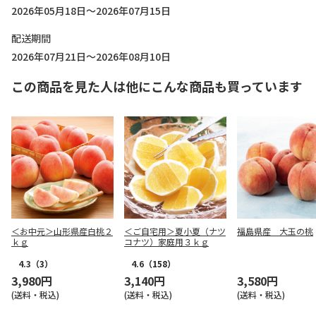
2026年05月18日～2026年07月15日
配送期間
2026年07月21日～2026年08月10日
この商品を見た人は他にこんな商品も買っています
＜お中元＞山形県産白桃２
＜ご自宅用＞夏小夏（ナツ
福島県産 大玉の桃
ｋｇ
コナツ）家庭用３ｋｇ
4.3
（3）
4.6
（158）
3,980円
3,140円
3,580円
(送料・税込)
(送料・税込)
(送料・税込)