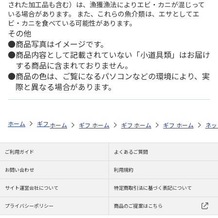
された加工品も含む）は、漁獲漁法によりエビ・カニが混じって
いる場合があります。 また、これらの魚介類は、エサとしてエ
ビ・カニを食べている可能性があります。
その他
商品写真はイメージです。
商品内容として記載されていない「小道具類」はお届け
する商品に含まれておりません。
商品の色は、ご覧になるパソコンなどの環境により、実
際と異なる場合があります。
ホーム
ギフトストア
お中元・夏ギフト特集 2026
お菓子・スイーツ
ホーム
ギフトストア
ホーム
ギフトストア
お中元・夏ギフト特集 2026
ホーム
ギフトストア
お中元・夏ギフト特集
ホーム
ネッ
お
お
ご利用ガイド
よくあるご質問
お問い合わせ
利用規約
サイト運営会社について
特定商取引法に基づく表記について
プライバシーポリシー
商品のご提案はこちら