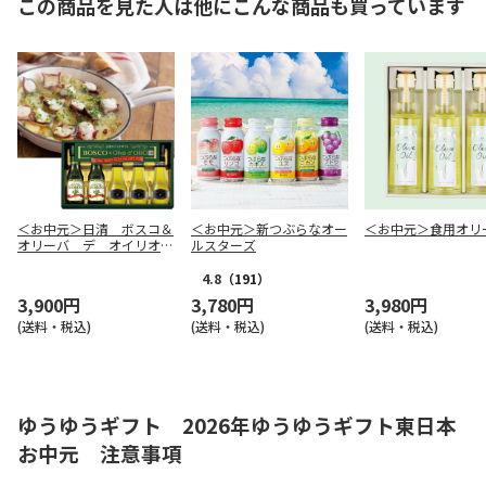
この商品を見た人は他にこんな商品も買っています
＜お中元＞日清 ボスコ＆
＜お中元＞新つぶらなオー
＜お中元＞食用オリ
オリーバ デ オイリオ
ルスターズ
エキストラバージンオリー
ブオイルギフト（東日本
4.8
（191）
版）
3,900円
3,780円
3,980円
(送料・税込)
(送料・税込)
(送料・税込)
ゆうゆうギフト 2026年ゆうゆうギフト東日本
お中元 注意事項