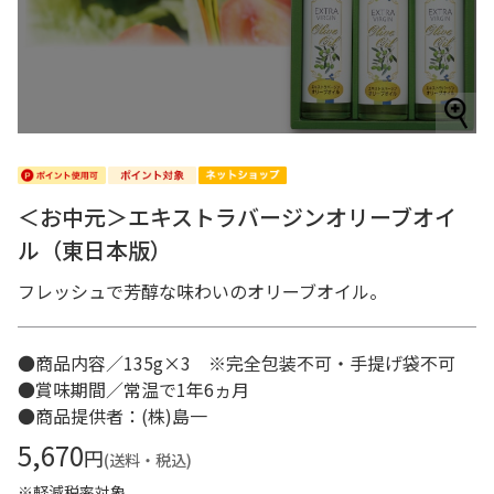
＜お中元＞エキストラバージンオリーブオイ
ル（東日本版）
フレッシュで芳醇な味わいのオリーブオイル。
●商品内容／135g×3 ※完全包装不可・手提げ袋不可
●賞味期間／常温で1年6ヵ月
●商品提供者：(株)島一
5,670
円
(送料・税込)
※軽減税率対象