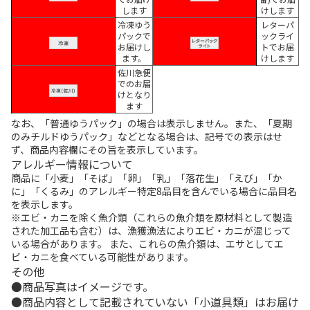
します
けします
冷凍ゆう
レターパ
パックで
ックライ
お届けし
トでお届
ます。
けします
佐川急便
でのお届
けとなり
ます
なお、「普通ゆうパック」の場合は表示しません。また、「夏期
のみチルドゆうパック」などとなる場合は、記号での表示はせ
ず、商品内容欄にその旨を表示しています。
アレルギー情報について
商品に「小麦」「そば」「卵」「乳」「落花生」「えび」「か
に」「くるみ」のアレルギー特定8品目を含んでいる場合に品目名
を表示します。
※エビ・カニを除く魚介類（これらの魚介類を原材料として製造
された加工品も含む）は、漁獲漁法によりエビ・カニが混じって
いる場合があります。 また、これらの魚介類は、エサとしてエ
ビ・カニを食べている可能性があります。
その他
商品写真はイメージです。
商品内容として記載されていない「小道具類」はお届け