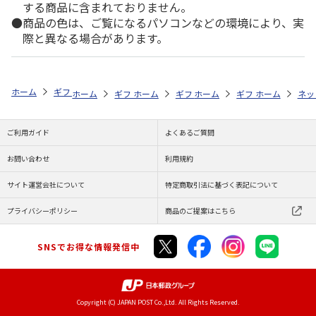
する商品に含まれておりません。
商品の色は、ご覧になるパソコンなどの環境により、実
際と異なる場合があります。
ホーム
ギフトストア
お中元・夏ギフト特集 2026
オリーブオイル・
ホーム
ギフトストア
ホーム
ギフトストア
お中元・夏ギフト特集 2026
ホーム
ギフトストア
お中元・夏ギフト特集
ホーム
ネッ
お
オ
ご利用ガイド
よくあるご質問
お問い合わせ
利用規約
サイト運営会社について
特定商取引法に基づく表記について
プライバシーポリシー
商品のご提案はこちら
SNSでお得な情報発信中
Copyright (C) JAPAN POST Co.,Ltd. All Rights Reserved.