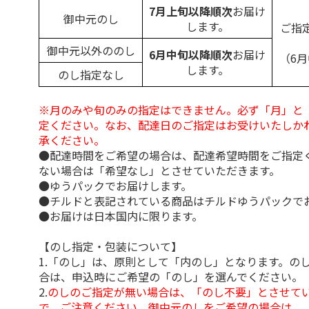
7月上旬以降順次
お届け
御中元のし
します。
ご指
御中元以外ののし
6月中旬以降順次
お届け
（6
します。
のし指定なし
※月のみや旬のみの指定はできません。必ず「月」と
定ください。なお、配達日のご指定はお受けいたしか
承ください。
●配達時間をご希望の場合は、配達希望時間をご指定
ない場合は「希望なし」とさせていただきます。
●ゆうパックでお届けします。
●チルドと表記されている商品はチルドゆうパックで
●お届けは日本国内に限ります。
【のし指定・包装について】
1.「のし」は、原則として「内のし」となります。の
合は、申込時にご希望の「のし」を選んでください。
2.
のしのご指定が無い場合は、「のし不要」とさせて
で、ご注意ください。御中元のしをご希望の場合は、