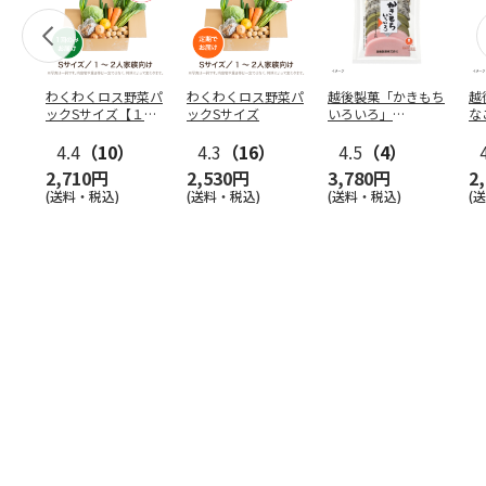
わくわくロス野菜パ
わくわくロス野菜パ
越後製菓「かきもち
越
ックSサイズ【１
ックSサイズ
いろいろ」
な
回】
280g×12袋
2
4.4
（10）
4.3
（16）
4.5
（4）
2,710円
2,530円
3,780円
2
(送料・税込)
(送料・税込)
(送料・税込)
(