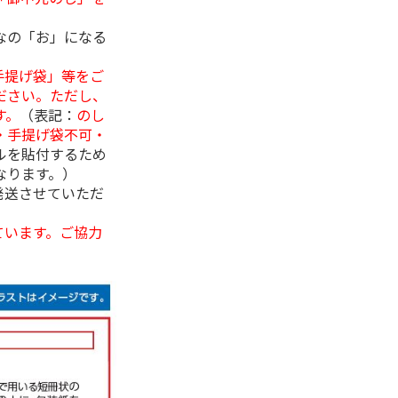
なの「お」になる
手提げ袋」等をご
ださい。ただし、
す。
（表記：
のし
・手提げ袋不可・
ルを貼付するため
なります。）
発送させていただ
ています。ご協力