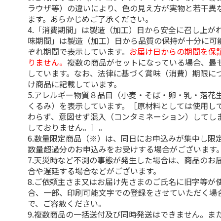
ラウザ等）の違いにより、色の見え方が実物と若干異
ます。あらかじめご了承ください。
4.「消費期間」は製造（加工）日から安全に召し上が
味期間」は製造（加工）日から品質の保持が十分に可
ぞれ期間で表示しています。
お届け日からの期間を保
りません。
複数の商品がセットになっている場合、最
しています。なお、法律に基づく賞味（消費）期限に
け商品に記載しています。
5.アレルギー物質８品目（小麦・そば・卵・乳・落花
くるみ）を表示しています。［原材料としては使用し
わらず、意図せず混入（コンタミネーション）してし
しておりません。］。
6.数量限定商品（※）は、同日にお申込みが集中し限
数量超過分のお申込みをお受けする場合がございます
7.天災時など不測の事態が発生した場合は、商品のお
合や遅延する場合などがございます。
8.ご依頼主さま又はお届け先さまのご氏名に旧字等が
合、一部、印刷可能文字での登録をさせていただく場
で、ご容赦ください。
9.複数商品の一括送付及び同時発送はできません。ま