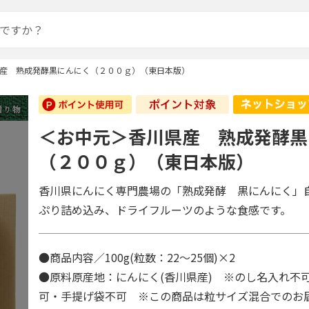
産 熟成発酵黒にんにく（２００ｇ）（東日本版）
＜お中元＞香川県産 熟成発酵黒
（２００ｇ）（東日本版）
香川県にんにく専門農場の「熟成発酵 黒にんにく」
ぷり詰め込み、ドライフルーツのような食感です。
●商品内容／100g(粒数：22～25個)×2
●原料原産地：にんにく(香川県産) ※のし名入れ不
可・手提げ袋不可 ※この商品は粒サイズ混合でのお