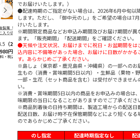
でお届けいたします。）
●配達時期のご指定がない場合は、2026年6月中旬以
します。ただし、「御中元のし」をご希望の場合は7
けいたします。
後製菓「生一番き
さやまるプロジェク
越後製菓「よもぎも
ゴールドラッ
※期間限定商品などお申込み期間及びお届け期間が異
こ入り切り餅」
トの朝採り完熟トマ
ち きねつき」
ピュアホワイ
ます。「販売期間」「配送期間」をご確認ください。
10g×12袋
ト
450g×10袋
4.5
（2）
4.8
（5）
5.0
（1）
●天候や注文状況、お届けまでに祝日・お盆期間をは
,980円
3,780円
4,680円
4,420円
込内容に不備等があった場合、お届けに日数がかかる
送料・税込)
(送料・税込)
(送料・税込)
(送料・税込)
す。あらかじめご了承ください。
※島しょ（東京都・鹿児島県・沖縄県）の一部へのお
生もの（消費・賞味期間5日以内）・生鮮品（果物・
一部・生花（セット商品を含む）は受付ができません
い。
※消費・賞味期間5日以内の商品をお申込みの場合は
味期限の当日になることがありますのでご了承くださ
※商品到着後の日持ち期間は、製造工場からの配送日
配送日数、お届け時不在保管期間などにより短くなる
のであらかじめご了承ください。
のし指定
配達時期指定なし
配