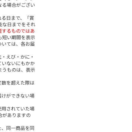
なる場合がござい
れる日まで、「賞
能な日までをそれ
証するものではあ
も短い期間を表示
ついては、各お届
生・えび・かに・
ていないにもかか
まうものは、表示
定数を超えた際は
。
届けができない場
使用されていた場
合がありますの
た、同一商品を同