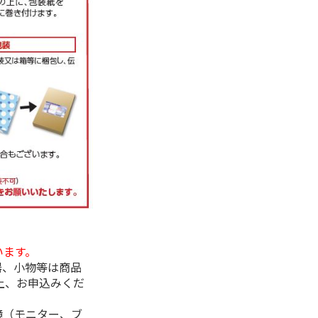
います。
器、小物等は商品
上、お申込みくだ
境（モニター、ブ