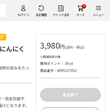
0
ログイン
注文履歴
クイック注文
カート
メニュー
3,980
円
にんにく
(送料・税込)
※軽減税率対象
獲得ポイント： 39 pt
自然の甘みをたっ
商品番号
8095227052
可・完全包装不
届けとなります。