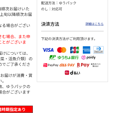
配送方法
ゆうパック
降順次お届けいた
のし
対応可
月上旬以降順次お届
シュ＆
わくわくロス野菜パ
ＪＡあきた湖東のえ
越後製菓「クッキン
決済方法
詳細はこちら
なる場合がござい
ト
ックMサイズ【１
だまめ
グもち」120g×45
回】
袋
3.3
（3）
4.8
（10）
5.0
（1）
さむ場合、また申
下記の決済方法がご利用頂けます。
3,865円
2,700円
4,380円
ことがございま
(送料・税込)
(送料・税込)
(送料・税込)
届けについては、
野菜・活魚介類）の
のでご了承くださ
、お届けが消費・賞
い。
数、ゆうパックの
場合がございます
達時期指定あり