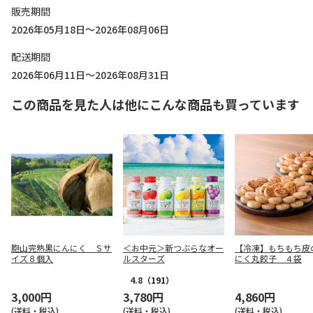
販売期間
2026年05月18日～2026年08月06日
配送期間
2026年06月11日～2026年08月31日
この商品を見た人は他にこんな商品も買っています
胞山完熟黒にんにく Ｓサ
＜お中元＞新つぶらなオー
【冷凍】もちもち皮
イズ８個入
ルスターズ
にく丸餃子 ４袋
4.8
（191）
3,000円
3,780円
4,860円
(送料・税込)
(送料・税込)
(送料・税込)