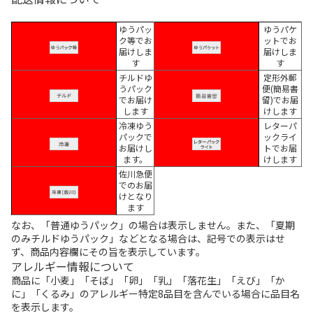
ゆうパッ
ゆうパケ
ク等でお
ットでお
届けしま
届けしま
す
す
チルドゆ
定形外郵
うパック
便(簡易書
でお届け
留)でお届
します
けします
冷凍ゆう
レターパ
パックで
ックライ
お届けし
トでお届
ます。
けします
佐川急便
でのお届
けとなり
ます
なお、「普通ゆうパック」の場合は表示しません。また、「夏期
のみチルドゆうパック」などとなる場合は、記号での表示はせ
ず、商品内容欄にその旨を表示しています。
アレルギー情報について
商品に「小麦」「そば」「卵」「乳」「落花生」「えび」「か
に」「くるみ」のアレルギー特定8品目を含んでいる場合に品目名
を表示します。