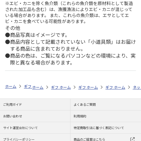
※エビ・カニを除く魚介類（これらの魚介類を原材料として製造
された加工品も含む）は、漁獲漁法によりエビ・カニが混じって
いる場合があります。 また、これらの魚介類は、エサとしてエ
ビ・カニを食べている可能性があります。
その他
商品写真はイメージです。
商品内容として記載されていない「小道具類」はお届け
する商品に含まれておりません。
商品の色は、ご覧になるパソコンなどの環境により、実
際と異なる場合があります。
ホーム
ギフトストア
お中元・夏ギフト特集 2026
おつまみ・お惣菜
ホーム
ギフトストア
ホーム
ギフトストア
お中元・夏ギフト特集 2026
ホーム
ギフトストア
お中元・夏ギフト特集
ホーム
ネッ
お
お
ご利用ガイド
よくあるご質問
お問い合わせ
利用規約
サイト運営会社について
特定商取引法に基づく表記について
プライバシーポリシー
商品のご提案はこちら