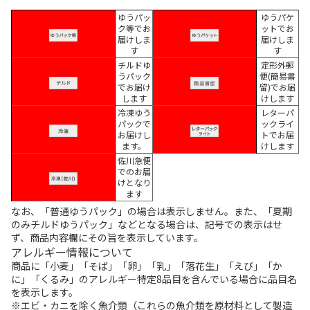
ゆうパッ
ゆうパケ
ク等でお
ットでお
届けしま
届けしま
す
す
チルドゆ
定形外郵
うパック
便(簡易書
でお届け
留)でお届
します
けします
冷凍ゆう
レターパ
パックで
ックライ
お届けし
トでお届
ます。
けします
佐川急便
でのお届
けとなり
ます
なお、「普通ゆうパック」の場合は表示しません。また、「夏期
のみチルドゆうパック」などとなる場合は、記号での表示はせ
ず、商品内容欄にその旨を表示しています。
アレルギー情報について
商品に「小麦」「そば」「卵」「乳」「落花生」「えび」「か
に」「くるみ」のアレルギー特定8品目を含んでいる場合に品目名
を表示します。
※エビ・カニを除く魚介類（これらの魚介類を原材料として製造