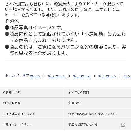
された加工品も含む）は、漁獲漁法によりエビ・カニが混じって
いる場合があります。 また、これらの魚介類は、エサとしてエ
ビ・カニを食べている可能性があります。
その他
商品写真はイメージです。
商品内容として記載されていない「小道具類」はお届け
する商品に含まれておりません。
商品の色は、ご覧になるパソコンなどの環境により、実
際と異なる場合があります。
ホーム
ギフトストア
お中元・夏ギフト特集 2026
お菓子・スイーツ
ホーム
ギフトストア
ホーム
ギフトストア
お中元・夏ギフト特集 2026
ホーム
ギフトストア
お中元・夏ギフト特集
ホーム
ネッ
お
お
ご利用ガイド
よくあるご質問
お問い合わせ
利用規約
サイト運営会社について
特定商取引法に基づく表記について
プライバシーポリシー
商品のご提案はこちら