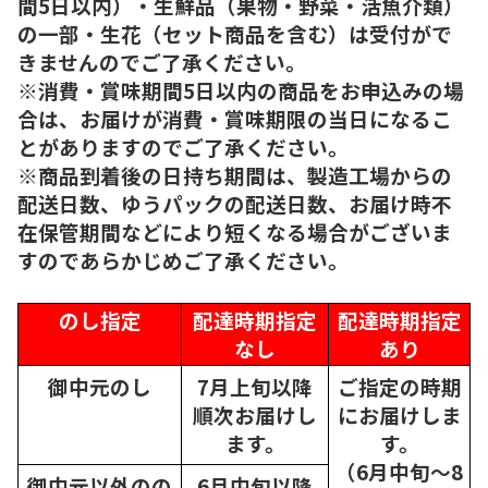
間5日以内）・生鮮品（果物・野菜・活魚介類）
の一部・生花（セット商品を含む）は受付がで
きませんのでご了承ください。
※消費・賞味期間5日以内の商品をお申込みの場
合は、お届けが消費・賞味期限の当日になるこ
とがありますのでご了承ください。
※商品到着後の日持ち期間は、製造工場からの
配送日数、ゆうパックの配送日数、お届け時不
在保管期間などにより短くなる場合がございま
すのであらかじめご了承ください。
のし指定
配達時期指定
配達時期指定
なし
あり
御中元のし
7月上旬以降
ご指定の時期
順次
お届けし
にお届けしま
ます。
す。
（6月中旬～8
御中元以外のの
6月中旬以降