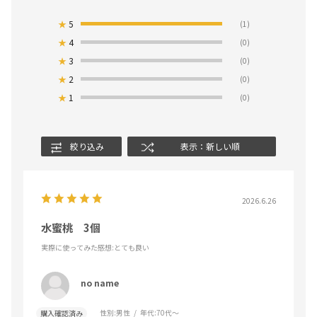
★
5
(1)
★
4
(0)
★
3
(0)
★
2
(0)
★
1
(0)
絞り込み
表示：新しい順
2026.6.26
水蜜桃 3個
実際に使ってみた感想
:とても良い
no name
性別:
男性
年代:
70代～
購入確認済み