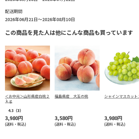
配送期間
2026年06月21日～2026年08月10日
この商品を見た人は他にこんな商品も買っています
＜お中元＞山形県産白桃２
福島県産 大玉の桃
シャインマスカット
ｋｇ
4.3
（3）
3,980円
3,580円
3,980円
(送料・税込)
(送料・税込)
(送料・税込)